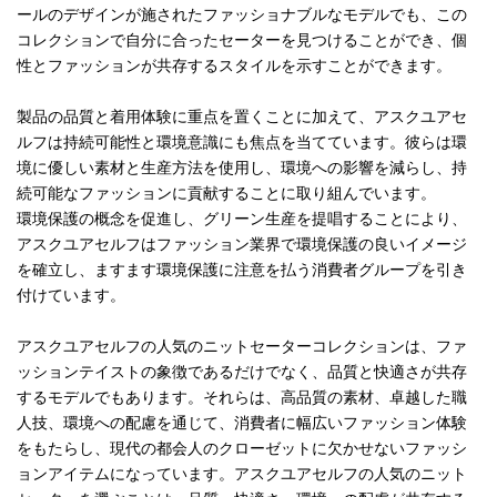
ールのデザインが施されたファッショナブルなモデルでも、この
コレクションで自分に合ったセーターを見つけることができ、個
性とファッションが共存するスタイルを示すことができます。
製品の品質と着用体験に重点を置くことに加えて、アスクユアセ
ルフは持続可能性と環境意識にも焦点を当てています。彼らは環
境に優しい素材と生産方法を使用し、環境への影響を減らし、持
続可能なファッションに貢献することに取り組んでいます。
環境保護の概念を促進し、グリーン生産を提唱することにより、
アスクユアセルフはファッション業界で環境保護の良いイメージ
を確立し、ますます環境保護に注意を払う消費者グループを引き
付けています。
アスクユアセルフの人気のニットセーターコレクションは、ファ
ッションテイストの象徴であるだけでなく、品質と快適さが共存
するモデルでもあります。それらは、高品質の素材、卓越した職
人技、環境への配慮を通じて、消費者に幅広いファッション体験
をもたらし、現代の都会人のクローゼットに欠かせないファッシ
ョンアイテムになっています。アスクユアセルフの人気のニット