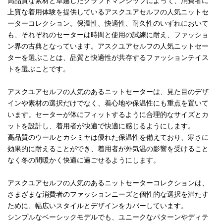
高品質な素材と卓越したクラフトマンシップによって、消費者に
上質な着用体験を提供しているアスクユアセルフの人気ニットセ
ーターコレクション。保温性、快適性、耐久性のいずれにおいて
も、それぞれのセーターは時間と使用の試練に耐え、ファッショ
ン界の古典となっています。アスクユアセルフの人気ニットセー
ターを選ぶことは、品質と快適性が共存するファッションテイス
トを選ぶことです。
アスクユアセルフの人気のあるニットセーターは、見た目のデザ
インや素材の選択だけでなく、着心地や保温性にも重点を置いて
います。セーターが体にフィットするように合理的なサイズとカ
ットを設計し、着用者が快適で快適に感じるようにします。
高品質のウールとカシミヤは優れた保温性を備えており、寒さに
効果的に耐えることができ、着用者が外気温の影響を受けること
なく冬の間暖かく快適に過ごせるようにします。
アスクユアセルフの人気のあるニットセーターコレクションは、
さまざまな消費者のファッションニーズと個性的な選択を満たす
ために、幅広いスタイルとデザインをカバーしています。
シンプルなベーシックモデルでも、ユニークなパターンやディテ