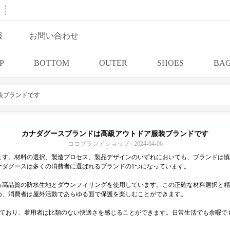
報
お問い合わせ
P
BOTTOM
OUTER
SHOES
BA
装ブランドです
カナダグースブランドは高級アウトドア服装ブランドです
ココブランドショップ / 2024-04-06
ます。材料の選択、製造プロセス、製品デザインのいずれにおいても、ブランドは慎
ナダグースは多くの消費者に選ばれるブランドの1つになっています。
る高品質の防水生地とダウンフィリングを使用しています。この正確な材料選択と精
め、消費者は屋外活動であらゆる面で保護を楽しむことができます。
れており、着用者は比類のない快適さを感じることができます。日常生活でも余暇で