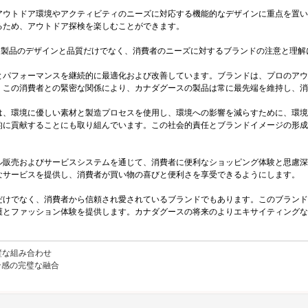
アウトドア環境やアクティビティのニーズに対応する機能的なデザインに重点を置い
るため、アウトドア探検を楽しむことができます。
ョンは、製品のデザインと品質だけでなく、消費者のニーズに対するブランドの注意と理
とパフォーマンスを継続的に最適化および改善しています。ブランドは、プロのアウ
。この消費者との緊密な関係により、カナダグースの製品は常に最先端を維持し、消
は、環境に優しい素材と製造プロセスを使用し、環境への影響を減らすために、環境
的に貢献することにも取り組んでいます。この社会的責任とブランドイメージの形成
ル販売およびサービスシステムを通じて、消費者に便利なショッピング体験と思慮深
なサービスを提供し、消費者が買い物の喜びと便利さを享受できるようにします。
だけでなく、消費者から信頼され愛されているブランドでもあります。このブランド
護とファッション体験を提供します。カナダグースの将来のよりエキサイティングな
璧な組み合わせ
ン感の完璧な融合