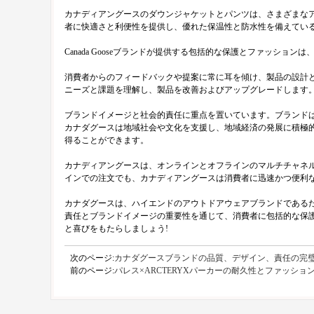
カナディアングースのダウンジャケットとパンツは、さまざまな
者に快適さと利便性を提供し、優れた保温性と防水性を備えてい
Canada Gooseブランドが提供する包括的な保護とファッシ
消費者からのフィードバックや提案に常に耳を傾け、製品の設計
ニーズと課題を理解し、製品を改善およびアップグレードします
ブランドイメージと社会的責任に重点を置いています。ブランド
カナダグースは地域社会や文化を支援し、地域経済の発展に積極
得ることができます。
カナディアングースは、オンラインとオフラインのマルチチャネ
インでの注文でも、カナディアングースは消費者に迅速かつ便利
カナダグースは、ハイエンドのアウトドアウェアブランドである
責任とブランドイメージの重要性を通じて、消費者に包括的な保
と喜びをもたらしましょう!
次のページ:
カナダグースブランドの品質、デザイン、責任の完
前のページ:
パレス×ARCTERYXパーカーの耐久性とファッショ