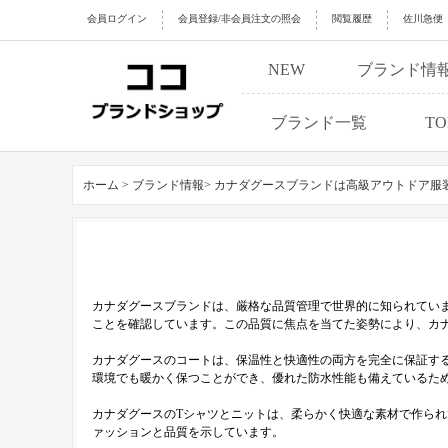
会員ログイン
会員登録/非会員注文の照会
閲覧履歴
佐川急便
NEW
ブランド情
ブランド一覧
TO
ホーム >
ブランド情報>
カナダグースブランドは高級アウトドア服
カナダグースブランドは、厳格な品質管理で世界的に知られてい
ことを確認しています。この品質に焦点を当てた姿勢により、カ
カナダグースのコートは、保温性と快適性の両方を完全に保証す
環境でも暖かく保つことができ、優れた防水性能も備えているた
カナダグースのTシャツとニットは、柔らかく快適な素材で作ら
ァッションと品質を示しています。