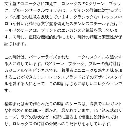
文字盤のユニークさに加えて、ロレックスのCグリーン、ブラッ
ク、ブルーのサークルウォッチは、デザインの詳細に対するブラ
ンドの細心の注意を反映しています。クラシックなロレックスの
ロゴが付いた精巧な文字盤を備えたステンレススチールまたはゴ
ールドのケースは、ブランドのエレガンスと気質を示していま
す。同時に、正確な機械的動作により、時計の精度と安定性が保
証されます。
この時計は、パーソナライズされたユニークなスタイルを追求す
る人に適しています。Cグリーン、ブラック、ブルーの丸時計は、
カジュアルでもビジネスでも、着用者にユニークな魅力と味を加
えることができます。ロレックスブランドとそのデザインスタイ
ルを愛する人にとって、この時計はさらに珍しいコレクションで
す。
精鋼または金で作られたこの時計のケースは、高貴でエレガント
な外観のために細かく磨かれ、磨かれています。ねじ込み式のリ
ューズ、ラグの形状など、細部に至るまで慎重に設計されてお
り、ロレックスの時計の外観へのこだわりを示しています。