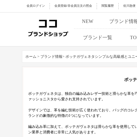
会員ログイン
会員登録/非会員注文の照会
閲覧履歴
佐川急便
NEW
ブランド情
ブランド一覧
TO
ホーム >
ブランド情報>
ボッテガヴェネタシンプルな高級感とユニ
ボッテ
ボッテガヴェネタは、独自の編み込みレザー技術と滑らかな革を
ァッショニスタから愛され支持されています。
デザインでは、革を編む技術が広く使われており、バッグのコレ
ランドの象徴的な特徴の1つになっています。
編み込み革に加えて、ボッテガヴェネタは滑らかな革を使用して
ン業界と消費者に非常に人気があります。