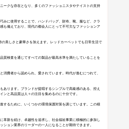
ニークな存在となり、多くのファッショニスタやテイストの支持
巧みに使用することで、ハンドバッグ、財布、靴、服など、クラ
感も備えており、現代の都会人にとって不可欠なファッションア
特の美しさと豪華さを加えます。レッドカーペットでも日常生活で
品質検査を通じてすべての製品が最高水準を満たしていることを
と消費者から認められ、愛されています。時代が進むにつれて、
もあります。ブランドが提唱するシンプルで高級感のある、控え
インと高品質は人々の注目を集めるのに十分です。
進するために、いくつかの環境保護対策を講じています。この積
に革新を続け、卓越性を追求し、社会福祉事業に積極的に参加し
ッション業界のリーダーの一人になることが期待できます。