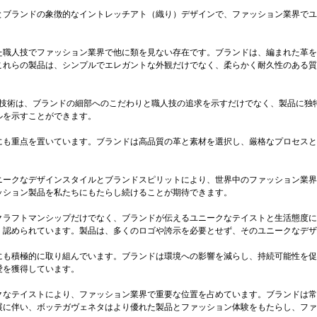
とブランドの象徴的なイントレッチアト（織り）デザインで、ファッション業界でユ
た職人技でファッション業界で他に類を見ない存在です。ブランドは、編まれた革を
これらの製品は、シンプルでエレガントな外観だけでなく、柔らかく耐久性のある質
り技術は、ブランドの細部へのこだわりと職人技の追求を示すだけでなく、製品に独
ルを示すことができます。
にも重点を置いています。ブランドは高品質の革と素材を選択し、厳格なプロセスと
ニークなデザインスタイルとブランドスピリットにより、世界中のファッション業界
ッション製品を私たちにもたらし続けることが期待できます。
クラフトマンシップだけでなく、ブランドが伝えるユニークなテイストと生活態度に
、認められています。製品は、多くのロゴや誇示を必要とせず、そのユニークなデザ
にも積極的に取り組んでいます。ブランドは環境への影響を減らし、持続可能性を促
愛を獲得しています。
クなテイストにより、ファッション業界で重要な位置を占めています。ブランドは常
展に伴い、ボッテガヴェネタはより優れた製品とファッション体験をもたらし、ファ