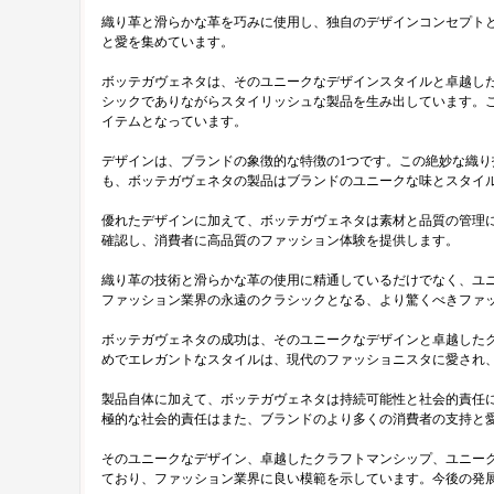
織り革と滑らかな革を巧みに使用し、独自のデザインコンセプト
と愛を集めています。
ボッテガヴェネタは、そのユニークなデザインスタイルと卓越し
シックでありながらスタイリッシュな製品を生み出しています。
イテムとなっています。
デザインは、ブランドの象徴的な特徴の1つです。この絶妙な織
も、ボッテガヴェネタの製品はブランドのユニークな味とスタイ
優れたデザインに加えて、ボッテガヴェネタは素材と品質の管理
確認し、消費者に高品質のファッション体験を提供します。
織り革の技術と滑らかな革の使用に精通しているだけでなく、ユ
ファッション業界の永遠のクラシックとなる、より驚くべきファ
ボッテガヴェネタの成功は、そのユニークなデザインと卓越した
めでエレガントなスタイルは、現代のファッショニスタに愛され
製品自体に加えて、ボッテガヴェネタは持続可能性と社会的責任
極的な社会的責任はまた、ブランドのより多くの消費者の支持と
そのユニークなデザイン、卓越したクラフトマンシップ、ユニー
ており、ファッション業界に良い模範を示しています。今後の発