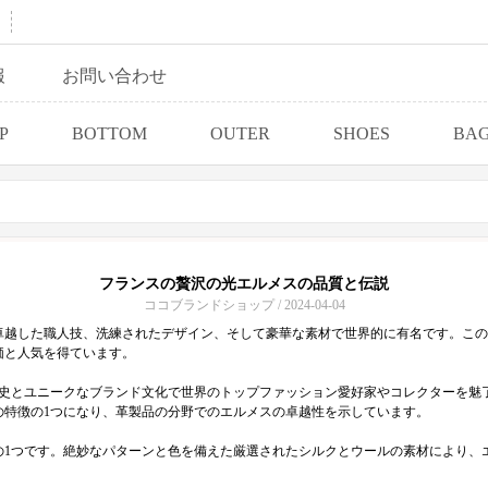
報
お問い合わせ
P
BOTTOM
OUTER
SHOES
BA
フランスの贅沢の光エルメスの品質と伝説
ココブランドショップ / 2024-04-04
の卓越した職人技、洗練されたデザイン、そして豪華な素材で世界的に有名です。こ
価と人気を得ています。
歴史とユニークなブランド文化で世界のトップファッション愛好家やコレクターを魅
の特徴の1つになり、革製品の分野でのエルメスの卓越性を示しています。
の1つです。絶妙なパターンと色を備えた厳選されたシルクとウールの素材により、