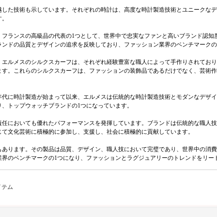
越した技術も示しています。それぞれの時計は、高度な時計製造技術とユニークなデ
す。
、フランスの高級品の代表の1つとして、世界中で忠実なファンと高いブランド認知
ランドの品質とデザインの追求を反映しており、ファッション業界のベンチマークの
。エルメスのシルクスカーフは、それぞれ経験豊富な職人によって手作りされており
ます。これらのシルクスカーフは、ファッションの装飾品であるだけでなく、芸術作
0年代に時計製造が始まって以来、エルメスは伝統的な時計製造技術とモダンなデザ
り、トップウォッチブランドの1つになっています。
責任においても優れたパフォーマンスを発揮しています。ブランドは伝統的な職人技
じて文化芸術に積極的に参加し、支援し、社会に積極的に貢献しています。
もあります。その製品は品質、デザイン、職人技において完璧であり、世界中の消費
業界のベンチマークの1つになり、ファッションとラグジュアリーのトレンドをリー
イテム