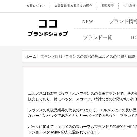
会員ログイン
会員登録/非会員注文の照会
閲覧履歴
佐川急便
NEW
ブランド情
ブランド一覧
TO
ホーム >
ブランド情報>
フランスの贅沢の光エルメスの品質と伝説
エルメスは1837年に設立されたフランスの高級ブランドで、そ
販売しており、特にバッグ、スカーフ、時計などの分野で高い評
フランスの高級品業界の代表の1つとして、エルメスはその長い
なバーキンバッグであろうとケリーバッグであろうと、ブランド
バッグに加えて、エルメスのスカーフもブランドの代表的な作品
ッショニスタや趣味の人に愛されています。