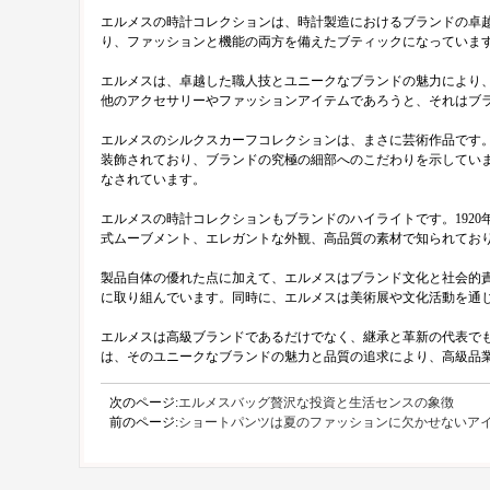
エルメスの時計コレクションは、時計製造におけるブランドの卓
り、ファッションと機能の両方を備えたブティックになっていま
エルメスは、卓越した職人技とユニークなブランドの魅力により
他のアクセサリーやファッションアイテムであろうと、それはブ
エルメスのシルクスカーフコレクションは、まさに芸術作品です
装飾されており、ブランドの究極の細部へのこだわりを示してい
なされています。
エルメスの時計コレクションもブランドのハイライトです。192
式ムーブメント、エレガントな外観、高品質の素材で知られてお
製品自体の優れた点に加えて、エルメスはブランド文化と社会的
に取り組んでいます。同時に、エルメスは美術展や文化活動を通
エルメスは高級ブランドであるだけでなく、継承と革新の代表で
は、そのユニークなブランドの魅力と品質の追求により、高級品
次のページ:
エルメスバッグ贅沢な投資と生活センスの象徴
前のページ:
ショートパンツは夏のファッションに欠かせないア