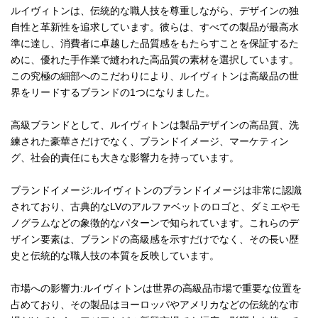
ルイヴィトンは、伝統的な職人技を尊重しながら、デザインの独
自性と革新性を追求しています。彼らは、すべての製品が最高水
準に達し、消費者に卓越した品質感をもたらすことを保証するた
めに、優れた手作業で縫われた高品質の素材を選択しています。
この究極の細部へのこだわりにより、ルイヴィトンは高級品の世
界をリードするブランドの1つになりました。
高級ブランドとして、ルイヴィトンは製品デザインの高品質、洗
練された豪華さだけでなく、ブランドイメージ、マーケティン
グ、社会的責任にも大きな影響力を持っています。
ブランドイメージ:ルイヴィトンのブランドイメージは非常に認識
されており、古典的なLVのアルファベットのロゴと、ダミエやモ
ノグラムなどの象徴的なパターンで知られています。これらのデ
ザイン要素は、ブランドの高級感を示すだけでなく、その長い歴
史と伝統的な職人技の本質を反映しています。
市場への影響力:ルイヴィトンは世界の高級品市場で重要な位置を
占めており、その製品はヨーロッパやアメリカなどの伝統的な市