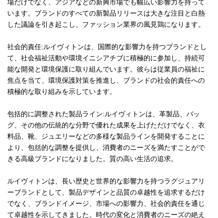
場だけでなく、アジアなどの新興市場でも幅広い影響力を持って
います。ブランドのすべての新製品リリースは大きな注目と白熱
した議論を引き起こし、ファッション業界の風見鶏になります。
社会的責任:ルイヴィトンは、国際的な影響力を持つブランドとし
て、社会福祉活動や環境イニシアチブに積極的に参加し、持続可
能な開発と環境保護に取り組んでいます。彼らは従業員の福祉に
焦点を当て、環境保護対策を推進し、ブランドの社会的責任への
積極的な取り組みを示しています。
包括的に調整された製品ライン:ルイヴィトンは、革製品、バッ
グ、その他の伝統的な分野で優れた成果を上げただけでなく、衣
料品、靴、ジュエリーなどの多様な製品ラインを開発することに
より、包括的な調整を提供し、消費者のニーズを満たすことがで
きる高級ブランドになりました。質の高い生活の追求。
ルイヴィトンは、長い歴史と世界的な影響力を持つラグジュアリ
ーブランドとして、製品デザインと品質の卓越性を追求するだけ
でなく、ブランドイメージ、市場への影響力、社会的責任を通じ
て卓越性を示してきました。時代の変化と消費者のニーズの絶え