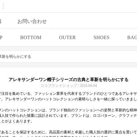
報
お問い合わせ
P
BOTTOM
OUTER
SHOES
BA
革新を明らかにする
アレキサンダーワン帽子シリーズの古典と革新を明らかにする
ココブランドショップ / 2024-04-04
で注目を集めている、ファッション業界を代表するブランドのひとつであるアレキサ
す。アレキサンダーワンのハットコレクションの素晴らしさを一緒に探っていきまし
ワンのハットコレクションは、ブランド独自のファッションへの姿勢と革新的な精神
職人技で作られた慎重に設計されています。ブランドは、ロゴパターン、グラフィテ
ことがよくあります。
であることを保証するために、高品質の素材と卓越した職人技の選択に重点を置いて