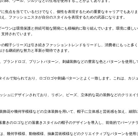
質の綿、ウール、シルクなどの生地を使用することがよくあります。
グに焦点を当てているだけでなく、個性を表現するための重要なキャリアでもありま
加え、ファッショニスタが自分のスタイルを表現するための武器になります。
ダーワンは環境保護と持続可能な開発にも積極的に取り組んでいます。環境に優しい
、支持されています。
ンの帽子シリーズは引き続きファッショントレンドをリードし、消費者にもっと多く
おける継続的な努力と革新が期待できます。
り、ブランドロゴ、プリントパターン、刺繍装飾などの豊富な色とパターンを使用し
スタイルで知られており、ロゴロゴや刺繍パターンとよく一致します。これは、カジ
リッシュにデザインされており、リボン、ビーズ、立体的な花の装飾などのクリエイ
、装飾花や幾何学模様などの立体装飾を用いて、帽子に立体感と芸術感を加え、細部
、落書きのロゴなどの落書きスタイルの帽子のデザインを導入し、前衛的でパーソナ
ンは、幾何学模様、動物模様、抽象芸術模様などのクリエイティブなパターンを使用