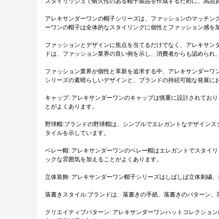
スタイリッシュで耐久性のある帽子製品を作成するために、高品
アレキサンダーワンの帽子シリーズは、ファッションのマッチン
ーワンの帽子は全体的なスタイリングに個性とファッション感を
ファッションとデザインに焦点を当てるだけでなく、アレキサン
ドは、ファッション業界の良い例を示し、消費者からも認められ
ファッション業界が個性と革新を追求する中、アレキサンダーワ
シリーズの素晴らしいデザインと、ブランドの持続可能な発展に
キャップ: アレキサンダーワンのキャップは慎重に設計されてお
とがよくあります。
野球帽:ブランドの野球帽は、シンプルでエレガントなデザイン
タイルを示しています。
ベレー帽: アレキサンダーワンのベレー帽はエレガントでスタイ
ックな雰囲気を加えることがよくあります。
立体装飾: アレキサンダーワン帽子シリーズはしばしば立体刺繍
落書きスタイル:ブランドは、落書きの手紙、落書きのパターン
クリエイティブパターン: アレキサンダーワンハットコレクショ