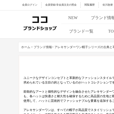
会員ログイン
会員登録/非会員注文の照会
閲覧履歴
佐川急便
NEW
ブランド情
ブランド一覧
TO
ホーム >
ブランド情報>
アレキサンダーワン帽子シリーズの古典と
ユニークなデザインコンセプトと革新的なファッションスタイル
求められている注目の的となっているのがハットコレクションで
前衛的なアートと個性的なデザインを融合させたアレキサンダー
も、各ハットは快適さと耐久性を確保するために高品質の生地と
使用して、ハットに芸術的でファッショナブルな要素を追加する
アレキサンダーワンは、すべての帽子が高品質でスタイリッシュ