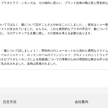
・プラダとラフ・シモンズは、その傾向に逆らい、ブランド自体の職人技と歴史的な
ついてではなく、服について話すことさえやめることにしました。」彼女はショー後
リストが含まれていました。もちろん、これも典型的なプラダの手法で、服について
話し、そのアイディアを文書に残し、その意味を考える必要があります。
。「服について話しましょう！」男性向けのショーセットから流れた透明なスライム
ィールドジャケット、ロックンロールのフリンジシャツ、グロメットのニットウェア
味さがプラダとシモンズによる高揚感についての考察のための理想的な舞台を作り出
て生み出されました。皮肉は実感されました。
注文方法
会社案内