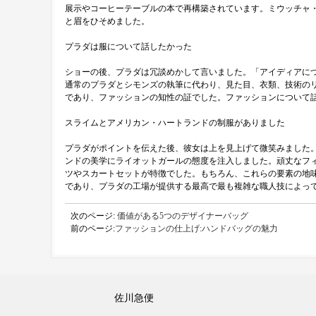
展示やコーヒーテーブルの本で再構築されています。ミウッチャ
と眉をひそめました。
プラダは服について話したかった
ショーの後、プラダは冗談めかして言いました。「アイディアに
通常のプラダとシモンズの執筆に代わり、見た目、衣類、技術の
であり、ファッションの知性の証でした。ファッションについて
スライムとアメリカン・ハートランドの制服がありました
プラダがポイントを伝えた後、彼女は上を見上げて微笑みました
ンドの美学にライオットガールの態度を注入しました。頑丈なフ
ツやスカートセットが特徴でした。もちろん、これらの要素の地
であり、プラダの工場が提供する最高で最も複雑な職人技によっ
次のページ:
価値がある5つのデザイナーバッグ
前のページ:
ファッションの仕上げ:ハンドバッグの魅力
佐川急便