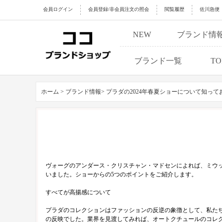
会員ログイン
会員登録/非会員注文の照会
閲覧履歴
佐川急便
NEW
ブランド情
ブランド一覧
TO
ホーム >
ブランド情報>
プラダの2024年春夏ショーについて知って
ヴォーグのアンダース・クリスチャン・マドセンによれば、ミウッ
いました。ショーからの5つのポイントをご紹介します。
すべてが高揚感について
プラダのコレクションはファッションの反逆の象徴として、私た
の反映でした。業界を見渡してみれば、オートクチュールのコレ