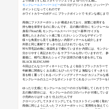
より快適ですしね スタイリッシュですよ ゆったり丈感に
モンクレールスーパーコピー
のロゴがプリントされた ジッパープ
ポイントになってくれのです
ホワイトカラーのボディに ブラックポイントで モダンな感じま
両側にファスナーポケットが 構成されており、頻繁に使用する
持ち物を保管するのに良いんです、 左の腕の部分に モンクレー
身長170cmの私 モンクレールスーパーコピー基準1サイズを
着用したときのピット感ご覧ください シンプルなデザインで
様々な角度から見ても遜色ない 内部ディテールも紹介します
外部と同じ素材で すっきり仕上げされているんです
90％羽毛詰め物に 保温性まで優れていますか 内部には、モンク
分かりやすく表記されている ケアラベルも付いていますので、 
最後に、精巧に取れたシェイプが 説得力の後ろ姿を示してね
BLACK BLENCA999
今回はどんなコーディネートにでも よく似合うブラックカラーで
年齢層に関係なく お土産にもぴったりですよ 無駄なくすっきりと
首を軽く覆ってくれる バンディングディテールが カジュアルな感
モンクレールのユニークなポイントが てくれるジッパープラーを
ゆったり丈感に モンクレールコピーのロゴを印刷してくれそうで
左の腕の部分には、 モンクレールのロゴのパッチが 付着していま
小売終わりはすっきり 仕上げたんです
クロージングしてスタイリングしても ウエストラインが軽く取れ
両側に同じように入った ファスナーポケットに 実用性を加えてくれ