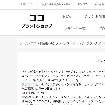
会員ログイン
会員登録/非会員注文の照会
閲覧履歴
佐川急便
NEW
ブランド情
ブランド一覧
TO
ホーム >
ブランド情報>
モンクレールスーパーコピーブランカダウ
モン
ひとつ所蔵する良い すっきりとしたデザインのダウンジャケット
スーパーコピーモンクレールブランカダウンジャケット ショート
フィット感に優れ、 さらにスタイリッシュな
ブランドコピー
のダウンジャケットを 華奢な白、 シックなブラッ
全二種類のカラーで紹介します
WHITE BLENCA034
無駄のないすっきりとしたデザインに ショートしたギジャンガム
魅力的なアイテムですよ 自然軽く上がってくる ネックラインは