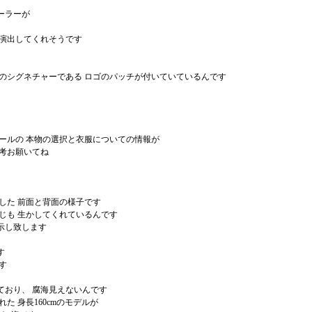
ーラーが
で演出してくれそうです
ルのシグネチャーである ロゴのパッチが付いていているんです
レールの 本物の選択と衣服についての情報が
参考お願いてね
した 前面と背面の様子です
じも 生かしてくれているんです
示し致します
す
す
ており、 腐海見えないんです
た 身長160cmのモデルが