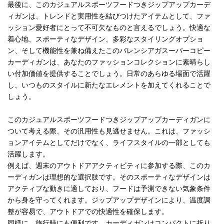
最後に、このカジュアルスポーツフードつきジップアップカーデ
ィガンは、トレンドと実用性を結びつけたアイテムとして、ファ
ッション愛好者にとって不可欠なものと言えるでしょう。快適な
着心地、スポーティなデザイン、多彩なスタイリングオプショ
ン、そして機能性を兼ね備えたこのバレンシアガスーパーコピー
カーディガンは、あなたのファッションコレクションに素晴らし
い付加価値を提供することでしょう。日常のあらゆる場面で活躍
し、いつものスタイルに新たなエレメントを加えてくれることで
しょう。
このカジュアルスポーツフードつきジップアップカーディガンに
ついて考える際、その汎用性も見逃せません。これは、ファッシ
ョンアイテムとしてだけでなく、ライフスタイルの一部としても
活躍します。
例えば、週末のアウトドアアクティビティに参加する際、このカ
ーディガンは理想的な選択肢です。そのスポーティなデザインは
アクティブな動きに適しており、フードは予測できない気象条件
から身を守ってくれます。ジップアップデザインにより、温度調
整が容易で、アウトドアでの快適性を確保します。
同様に、旅行時にも便利です。カーディガンはコンパクトに折り