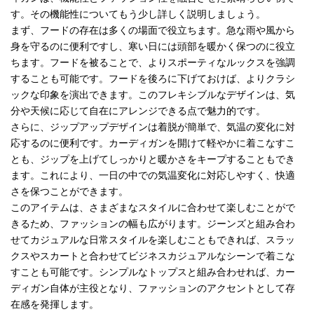
す。その機能性についてもう少し詳しく説明しましょう。
まず、フードの存在は多くの場面で役立ちます。急な雨や風から
身を守るのに便利ですし、寒い日には頭部を暖かく保つのに役立
ちます。フードを被ることで、よりスポーティなルックスを強調
することも可能です。フードを後ろに下げておけば、よりクラシ
ックな印象を演出できます。このフレキシブルなデザインは、気
分や天候に応じて自在にアレンジできる点で魅力的です。
さらに、ジップアップデザインは着脱が簡単で、気温の変化に対
応するのに便利です。カーディガンを開けて軽やかに着こなすこ
とも、ジップを上げてしっかりと暖かさをキープすることもでき
ます。これにより、一日の中での気温変化に対応しやすく、快適
さを保つことができます。
このアイテムは、さまざまなスタイルに合わせて楽しむことがで
きるため、ファッションの幅も広がります。ジーンズと組み合わ
せてカジュアルな日常スタイルを楽しむこともできれば、スラッ
クスやスカートと合わせてビジネスカジュアルなシーンで着こな
すことも可能です。シンプルなトップスと組み合わせれば、カー
ディガン自体が主役となり、ファッションのアクセントとして存
在感を発揮します。