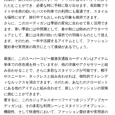
たたむことができ、必要な時に手軽に取り出せます。長距離フラ
イトや冷房の効いたバスや列車での利用にも最適です。スタイル
も犠牲にせず、旅行中でもおしゃれな印象を維持できます。
さらに、このカーディガンは季節の変化に合わせて長く活用でき
ます。寒い季節には中間層として、春や秋には軽めのアウターウ
ェアとして、夏には冷房の効いた場所での羽織りものとして使え
ます。そのため、一年中活躍するアイテムとして、ファッション
愛好者や実用派の両方にとって価値があるでしょう。
最後に、このスーパーコピー服激安通販カーディガンはアイテム
単体での存在感を持っていますが、他の洋服やアクセサリーと組
み合わせることで、さらに多彩なスタイリングが可能です。帽子
やスニーカー、ネックレスと組み合わせれば、個性的でトレンデ
ィなルックスを演出できます。そのため、あなたのクローゼット
にある他のアイテムと組み合わせて、新しいファッションの冒険
に挑むことができます。
要するに、このカジュアルスポーツフードつきジップアップカー
ディガンは、その多彩な利用シーンとスタイリングオプション、
機能性、そして快適性において、ファッション愛好者や実用派の