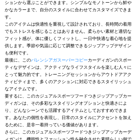
ションから選ぶことができます。シンプルなモノトーンから鮮や
かなカラーまで、自分のスタイルに合わせてカスタマイズできま
す。
このアイテムは快適性を重視して設計されており、長時間の着用
でもストレスを感じることはありません。柔らかい素材と適切な
フィット感が、体に優しくフィットし、一日中快適な着心地を提
供します。季節や気温に応じて調整できるジップアップデザイン
も便利です。
最後に、この
バレンシアガスーパーコピー
カーディガンのスポー
ティなデザインは、アクティブなライフスタイルを楽しむ人々に
とって魅力的です。トレーニングセッションからアウトドアアク
ティビティまで、多くのアクションに対応できるスタイリッシュ
なアイテムです。
要するに、このカジュアルスポーツフードつきジップアップカー
ディガンは、その多彩なスタイリングオプションと快適さによ
り、どんなシーンでも活躍するアイテムとしておすすめできま
す。あなたの個性を表現し、日常のスタイルにアクセントを加え
るために、是非一着持っている価値があります。
さらに、このカジュアルスポーツフードつきジップアップカーデ
ィガンは、機能性とファッション性を融合させた素晴らしい例で