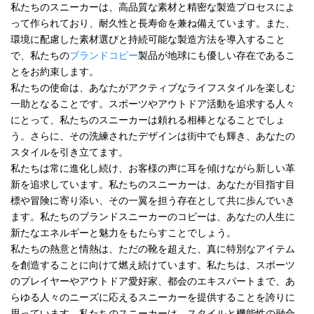
私たちのスニーカーは、高品質な素材と精密な製造プロセスによ
って作られており、耐久性と長寿命を兼ね備えています。また、
環境に配慮した素材選びと持続可能な製造方法を導入すること
で、私たちの
ブランドコピー
製品が地球にも優しい存在であるこ
とをお約束します。
私たちの使命は、あなたがアクティブなライフスタイルを楽しむ
一助となることです。スポーツやアウトドア活動を追求する人々
にとって、私たちのスニーカーは頼れる相棒となることでしょ
う。さらに、その洗練されたデザインは街中でも輝き、あなたの
スタイルを引き立てます。
私たちは常に進化し続け、お客様の声に耳を傾けながら新しい革
新を追求しています。私たちのスニーカーは、あなたが目指す目
標や冒険に寄り添い、その一翼を担う存在として共に歩んでいき
ます。私たちのブランドスニーカーのコピーは、あなたの人生に
新たなエネルギーと魅力をもたらすことでしょう。
私たちの熱意と情熱は、ただの靴を超えた、真に特別なアイテム
を創造することに向けて燃え続けています。私たちは、スポーツ
のプレイヤーやアウトドア愛好家、都会のエキスパートまで、あ
らゆる人々のニーズに応えるスニーカーを提供することを誇りに
思っています。私たちのスニーカーは、スタイルと機能性の融合