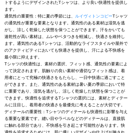
トするようにデザインされたTシャツは、より良い快適性を提供し
ます。
通気性の重要性：特に夏の季節には、
ルイヴィトンコピー
Tシャツ
の通気性が重要な要素となります。通気性のある素材は湿気を逃
がし、涼しく乾燥した状態を保つことができます。汗をかいても
速乾性が高い素材は、ムレやベタつきを軽減し、快適さを維持し
ます。通気性のあるTシャツは、活動的なライフスタイルや屋外で
のアクティビティにおいても快適さを提供し、汗による不快感を
最小限に抑えます。
Tシャツの快適性は、素材の選択、フィット感、通気性の要素によ
って決定されます。肌触りの良い素材や適切なフィット感は、着
用者にとって究極の快適さをもたらし、一日中快適に過ごすこと
ができます。また、通気性のある素材は暑い夏の季節において特
に重要であり、湿気を逃がし、涼しく乾燥した状態を保つことが
できます。快適性を追求するTシャツの選択には、素材とディテー
ルに注目し、着用者の快適さを最優先に考えることが大切です。
ディテールの重要性：Tシャツのディテールも快適性に影響を与え
る重要な要素です。縫い目やラベルなどのディテールは、直接肌
に触れる部分であり、不快感を引き起こす可能性があります。快
適性を追求するためには、肌に優しいデザインや仕上げが施され