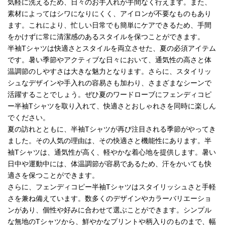
気軽に洗えるため、日々のお手入れが手間なく行えます。また、
素材によってはシワになりにくく、アイロンが不要なものもあり
ます。これにより、忙しい日常でも簡単にケアできるため、手間
をかけずに常に清潔感のあるスタイルを保つことができます。
半袖Tシャツは快適さとスタイルを両立させた、夏の必須アイテム
です。暑い季節やアクティブな日々において、通気性の高さと体
温調節のしやすさは大きな魅力となります。さらに、スタイリッ
シュなデザインや手入れの容易さも加わり、さまざまなシーンで
活躍することでしょう。ぜひ夏のワードローブにフェンディコピ
ー半袖Tシャツを取り入れて、快適さとおしゃれさを同時に楽しん
でください。
夏の訪れとともに、半袖Tシャツが再び注目される季節がやってき
ました。その人気の理由は、その快適さと機能性にあります。半
袖Tシャツは、通気性が高く、軽やかな着心地を提供します。暑い
日中や運動中には、体温調節が容易であるため、汗をかいても快
適さを保つことができます。
さらに、フェンディコピー半袖Tシャツはスタイリッシュさと手軽
さを兼ね備えています。数多くのデザインやカラーバリエーショ
ンがあり、個性や好みに合わせて選ぶことができます。シンプル
な無地のTシャツから、鮮やかなプリントや柄入りのものまで、幅