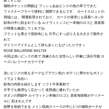
能ですしね
補助ポケットの閉鎖は プッシュああピンクの色の革でできた
ファスナーフラーで便利に 開閉できるんです、 カードスロットの
両端には、 開運処理されており、 カードの保管にも容易ヘヨンD
財布の中に刻まれている ルイヴィトンコピー本物のロゴと 原産国
の情報も確認してくれてね
フラットな厚さで長財布にも 片手にすっぽり入る大きさで製作さ
れて
デイリーアイテムとして持ち歩くにもぴったりですぅ
ROSE BALLERINE M41739
今回は淡いピンクの色で 洗練された女性らしい印象に演出可能 ロ
ーズバレリーナカラーです
淡いピンクの色もダークなブラウン色の ボディに華やかなポイン
トでよく似合い
財布の内部を紹介します ソフト牛革素材で
片手でも無理なく広がって 使用感に優れていたか
ボタンの閉鎖中 ルイヴィトン本物のロゴと 原産地情報がディテー
ルに 刻まれんです
紙幣を収納できる メイン収納スペースの中に1つの補助ポーチが