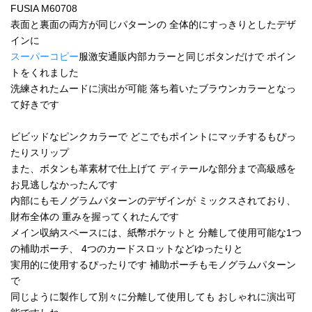
FUSIA M60708
表面と裏面の両方が同じパターンの 全体的にすっきりとしたデザ
インに
スーパーコピー
服激安通販内部カラーと同じボタンだけで ポイン
トをくれました
洗練されたムードに演出が可能 落ち着いたブラウンカラーとなっ
て好きです
ビビッドなピンクカラーで どこでもポイントにマッチするもぴっ
たりスリップ
また、ボタンも革素材で仕上げて ディテールな部分まで高級感を
お見逃しなかったんです
内部にもモノグラムパターンのデザインが ミックスされており、
財布全体の 重みを握ってくれたんです
メイン収納スペースには、紙幣ポケットと 分離して使用可能な1つ
の補助ポーチ、 4つのカードスロットなどゆったりと
実用的に使用するぴったりです 補助ポーチもモノグラムパターン
で
同じように製作して別々に分離して使用しても おしゃれに演出可