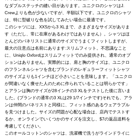
なダブルステッチの縫い目があります。ユニクロのシャツはJ.
Crewよりも色が少ないですが、半額以下です。ユニクロのシャツ
は、特に型破りな色を試してみたい場合に最適です。
このシャツには、XXSから3 XLまで、さまざまなサイズがありま
す（ただし、常に在庫があるわけではありません）。シャツはほ
とんどのパネリストに通常のサイズでうまくフィットしますが、
最大の注意点は名前にあります:スリムフィット。不思議なこと
に、Uniqlo Oxfordはスリムフィットでのみ提供され、通常のオプ
ションはありません。実際的には、肩と胸のサイズは、ユニクロ
のフランネルシャツを含むブランドのレギュラーフィットシャツ
のサイズよりも1インチほど小さいことを意味します。「ユニクロ
が間違いなく痩せた人のために作られていることは明らかです」
とアランは胸のサイズが28インチの3 XLをテストした後に言いま
した。(ブランドの通常の3 XLは29 1/7インチです)それでも、アラ
ンは仲間のパネリストと同様に、フィット感のあるウェアラブル
を見つけました。サイズの問題が心配な場合は、店内でテストす
るか、オンラインでいくつかのサイズを注文し、$7の返品送料を
考慮してください。
このオールコットンのシャツは、洗濯機で洗うがラインドライに