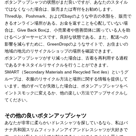
ボタンアップシャツの状態がまだ良いですが、あなたのスタイル
ではなくなった場合は、販売または寄付をお勧めします。
ThredUp、Poshmark、およびEbayのような中古の衣類を、販売で
きるオンライン場所がある。お金を返すことを心配していない場
合は、Give Back Boxは、小売業者や慈善団体に困っている人を助
けるベンダーサービスです。良好な状態である。また、配送への
影響を減らすために、GreenDropのようなサイトで、お住まいの
地域の地元のリサイクルショップの場所を確認できます。
ボタンアップシャツがすり減った場合は、古着を再利用する過程
であるテキスタイルリサイクルを行うことができます。
SMART（Secondary Materials and Recycled Text iles）というグ
ループは、衣服のリサイクル方法と場所に関する情報を提供して
います。他のすべてが失敗した場合は、ボタンアップシャツをペ
イントスモックに変えるか、他の楽しい方法でアップサイクルし
てください。
その他の良いボタンアップシャツ
あなたが非常に柔らかいドレスシャツを探しているなら、私はバ
ナナ共和国スリムフィットノンアイアンドレスシャツが大好きで