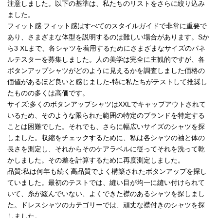
注意しました。以下の基準は、私たちのリストをさらに絞り込み
ました。
フィット感:フィット感はすべてのスタイルガイドで非常に重要で
あり、さまざまな体型を説明するのは難しい場合があります。Sか
ら3 XLまで、各シャツを着用するためにさまざまなサイズのパネ
ルテスターを募集しました。人の美学は完全に主観的ですが、各
ボタンアップシャツがどのように見えるかを調査しました価格の
価値があるほど良いと感じました-特に私たちがテストして推奨し
たものの多くは高価です。
サイズ:多くのボタンアップシャツはXXLでキャップアウトされて
いるため、そのような限られた範囲の特定のブランドを特定する
ことは困難でした。それでも、さらに幅広いサイズのシャツを探
しました。収縮をチェックするために、私は各シャツの袖と体の
長さを測定し、それからそのケアラベルに従ってそれを洗って乾
かしました。その差を計算するために再度測定しました。
品質:私は何年も続く高品質でよく構築されたボタンアップを探し
ていました。最初のテストでは、縫い目が均一に縫い付けられて
いて、糸が緩んでいない、よくできた襟のあるシャツを探しまし
た。ドレスシャツのカテゴリーでは、頑丈な襟付きのシャツを探
しました。