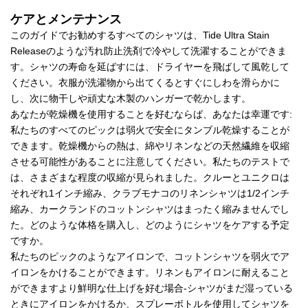
ケアとメンテナンス
このガイドでお勧めするすべてのシャツは、Tide Ultra Stain
Releaseのような汚れ防止洗剤で冷やして洗濯することができま
す。シャツの寿命を延ばすには、ドライヤーを飛ばして風乾して
ください。衣服が洗濯物から出てくるとすぐにしわを滑らかに
し、次に物干しや頑丈な木製のハンガーで乾かします。
あなたが乾燥機を使用することを好むならば、あなたは幸運です:
私たちのすべてのピックは弱火で安全にタンブル乾燥することが
できます。乾燥機からの熱は、綿やリネンなどの天然繊維を収縮
させる可能性があることに注意してください。私たちのテストで
は、さまざまな程度の収縮が見られました。クルーとユニクロは
それぞれ1インチ縮み、クラブモナコのリネンシャツは1/2インチ
縮み、カークランドのコットンシャツはまったく縮みませんでし
た。どのような体格を購入し、どのようにシャツをケアする予定
ですか。
私たちのピックのようなアイロンで、コットンシャツを弱火でア
イロンをかけることができます。リネンもアイロンに耐えること
ができますより鮮明な仕上げを好む場合-シャツがまだ湿っている
ときにアイロンをかけるか、スプレーボトルを使用してシャツを