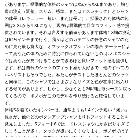
があります。標準的な体格のシャツはXSからXXLまであり、胸と
肩の測定（調整、スリム、標準、またはアスレチック）とシャツ
の体長（レギュラー、短い、または長い）。拡張された体格の範
囲は2 XLから4 XLになり、現在は標準的で目立つフィット感で提
供されています。それは言及する価値があります体格4 X胸の測定
は64½インチまで行く、我々はどのカテゴリの任意のシャツのた
めに見た最も寛大な。オフラックオプションの場合-テーラーによ
ってあなたの体のために特別に作られていないもの-ボノボスシャ
ツはあなたが見つけることができるほど良いフィット感を提供し
ます。私は自分のシャツのフィット感が大好きで、他のすべての
パネリストもそうでした。私たちがテストしたほとんどのシャツ
と同様に、このシャツではさまざまなサイズと色が在庫に出入り
する傾向があります。しかし、少なくとも2年間は毎シーズン戻っ
てくるので、ボノボがこのモデルを作り続けると確信していま
す。
体格Sを着ていたキンバーは、通常よりも1.4インチ短い「短い」
長さが、他のどのボタンアップシャツよりもフィットすることを
発見しました。5フィート6では、ドレスシャツにかさばりすぎて
しまうことが多く、タックが扱いにくくなります。ボノボではそ