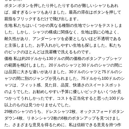
ボタン:ボタンを押したり外したりするのが難しいシャツもあれ
ば、緩すぎるシャツもありました。最高の滞在はボタンを押して
親指をフリックするだけで飛び出します。
生地:私たちはいくつかの異なる種類の生地でシャツをテストしま
した。しかし、シャツの構成に関係なく、生地は肌に心地よく、
耐久性があり、アンダーシャツを必要としないほど不透明である
と主張しました。お手入れがしやすい生地も探しました。私たち
のピックのほとんどは洗濯機で洗えるものです。
価格:私は約20ドルから130ドルの間の価格のボタンアップシャツ
の範囲を検討しました。20ドルのシャツと30ドルのシャツの間に
は品質に大きな違いがありました。30ドルのシャツと75ドルのシ
ャツの間に別のジャンプが見られました。75ドルから100ドルのシ
ャツは、フィット感、見た目、品質、快適さのスイートスポット
のようでした。お勧めしやすい予算に優しいピックもいくつか見
つかってうれしかったです。コストを正当化すると思った100ドル
以上のものは見つかりませんでした。
29枚のシャツのうち、ドレスシャツ2枚、オックスフォードボタン
ダウン4枚、リネンシャツ2枚の8枚のボタンアップを見つけまし
た。さまざまな意見を得るために、私は信頼できる意見を持つ作