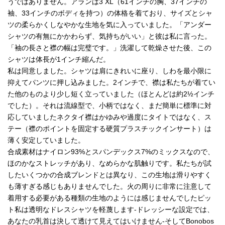
うではありません。アランは3 XL（61インチの胸、37インチの
袖、33インチのボディを持つ）の体格を着ており、サイズとシャ
ツの柔らかくしなやかな生地を気に入っていました。「アンダー
シャツの有無にかかわらず、気持ちがいい」と彼は私に言った。
「袖の長さと襟の幅は完璧です。」洗濯して乾燥させた後、この
シャツは体長が1インチ縮んだ。
私は同意しました。シャツは肩にきれいに座り、しわを最小限に
抑えてパンツに押し込みました。2インチで、襟は私たちが着てい
た他のものより少し短く立っていました（ほとんどは約2½インチ
でした）。それは流線型で、小柄ではなく、まだ簡単に標準に対
応していましたネクタイ襟はかゆみや過度にタイトではなく、ス
テー（襟のポイントを固定する硬質プラスチックインサート）は
薄く安定していました。
合成素材はナイロン93%とスパンデックス7%のミックスなので、
ほのかなストレッチがあり、なめらかな肌触りです。私たちが試
したいくつかの合成ブレンドとは異なり、この生地は滑りやすく
も薄すぎる感じもありませんでした。火の周りに非常に注意して
着用する必要がある種類の生地のようには感じませんでしたピッ
ト私は透明なドレスシャツを軽蔑します-ドレッシーな設定では、
あなたの乳首は決して透けて見えてはいけません-そしてBonobos