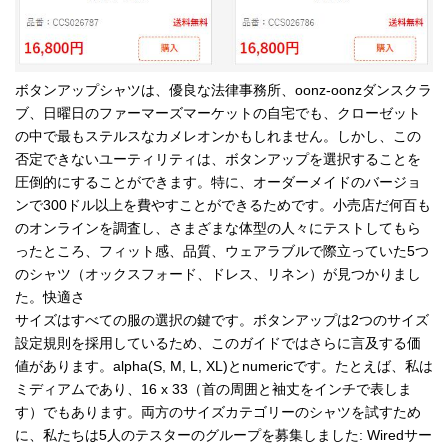
ボタンアップシャツは、優良な法律事務所、oonz-oonzダンスクラ
ブ、日曜日のファーマーズマーケットの自宅でも、クローゼット
の中で最もステルスなカメレオンかもしれません。しかし、この
否定できないユーティリティは、ボタンアップを選択することを
圧倒的にすることができます。特に、オーダーメイドのバージョ
ンで300ドル以上を費やすことができるためです。小売店だ何百も
のオンラインを調査し、さまざまな体型の人々にテストしてもら
ったところ、フィット感、品質、ウェアラブルで際立っていた5つ
のシャツ（オックスフォード、ドレス、リネン）が見つかりまし
た。快適さ
サイズはすべての服の選択の鍵です。ボタンアップは2つのサイズ
設定規則を採用しているため、このガイドではさらに言及する価
値があります。alpha(S, M, L, XL)とnumericです。たとえば、私は
ミディアムであり、16 x 33（首の周囲と袖丈をインチで表しま
す）でもあります。両方のサイズカテゴリーのシャツを試すため
に、私たちは5人のテスターのグループを募集しました: Wiredサー