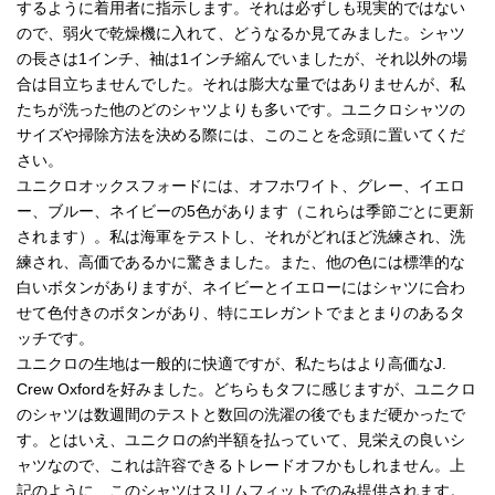
するように着用者に指示します。それは必ずしも現実的ではない
ので、弱火で乾燥機に入れて、どうなるか見てみました。シャツ
の長さは1インチ、袖は1インチ縮んでいましたが、それ以外の場
合は目立ちませんでした。それは膨大な量ではありませんが、私
たちが洗った他のどのシャツよりも多いです。ユニクロシャツの
サイズや掃除方法を決める際には、このことを念頭に置いてくだ
さい。
ユニクロオックスフォードには、オフホワイト、グレー、イエロ
ー、ブルー、ネイビーの5色があります（これらは季節ごとに更新
されます）。私は海軍をテストし、それがどれほど洗練され、洗
練され、高価であるかに驚きました。また、他の色には標準的な
白いボタンがありますが、ネイビーとイエローにはシャツに合わ
せて色付きのボタンがあり、特にエレガントでまとまりのあるタ
ッチです。
ユニクロの生地は一般的に快適ですが、私たちはより高価なJ.
Crew Oxfordを好みました。どちらもタフに感じますが、ユニクロ
のシャツは数週間のテストと数回の洗濯の後でもまだ硬かったで
す。とはいえ、ユニクロの約半額を払っていて、見栄えの良いシ
ャツなので、これは許容できるトレードオフかもしれません。上
記のように、このシャツはスリムフィットでのみ提供されます。