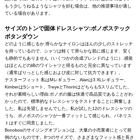
もう少しうねるようなシャツを好む場合は、他の推奨事項が適し
ている場合があります。
サイズのトンで固体ドレスシャツ:ボノボステック
ボタンダウン
どのように感じるか:滑らかなナイロンはほんの少しのストレッチ
を持っているので、シャツは軽くて滑らかな肌に感じます、安く
も静的でもありません（いくつかの合成ブレンドのように）.感覚
はほとんどの綿のワイシャツと得るものと完全に異なっています
（通常ぱりっとした感じおよび皮に対して抗力できます）。
テスターフィット:私はMレギュラー、Alanは3 XLレギュラー、
KimberはSショート、TreyeとThorinはどちらもSスリムでした。
それが素晴らしい理由:ボノボの服は快適で高品質であることがわ
かったので、標準的なドレスシャツをテストすることに興奮しま
した。私は失望しませんでした。私が試した12のドレスシャツの
うち、ボノボスのシャツが一番フィットして感じられ、パネリス
トはすぐに同意しました。
Bonobosのサイジングオプションは、大量の小売業者にとって前
例のないものです。8つのサイズで、さまざまなフィット感と長さ