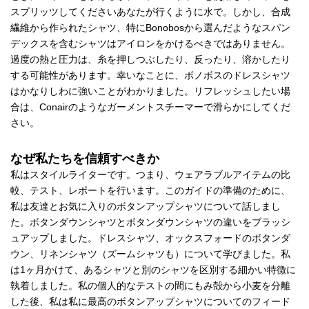
スプリッツしてくださいあなたが行くように水で。しかし、合成
繊維から作られたシャツ、特にBonobosから選んだようなスパン
デックスを含むシャツはアイロンをかけるべきではありません。
過度の熱と圧力は、糸を押しつぶしたり、反ったり、溶かしたり
する可能性があります。幸いなことに、ボノボスのドレスシャツ
はかなりしわに強いことがわかりました。リフレッシュしたい場
合は、Conairのようなガーメントスチーマーで滑らかにしてくだ
さい。
なぜ私たちを信頼すべきか
私はスタイルライターです。つまり、ウェアラブルアイテムの比
較、テスト、レポートを行います。このガイドの準備のために、
私は友達とお気に入りのボタンアップシャツについて話しまし
た。ボタンダウンシャツとボタンダウンシャツの違いをブラッシ
ュアップしました。ドレスシャツ、オックスフォードのボタンダ
ウン、リネンシャツ（ズームシャツも）について学びました。私
は1ヶ月かけて、あるシャツと別のシャツを区別する細かい特徴に
執着しました。私の個人的なテストの間にもみ殻から小麦を分離
した後、私は私に最高のボタンアップシャツについてのフィード