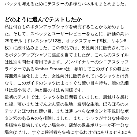
バックを与えるためにテスターの多様なパネルをまとめました。
どのように選んでテストしたか
私は何百ものボタンアップシャツを研究することから始めまし
た。そして、スペックとユーザーレビューをもとに、評価の高い
29モデル（ドレスシャツ12枚、オックスフォード9枚、リネン8
枚）に絞り込みました。この作品では、男性向けに販売されてい
るボタンアップシャツに焦点を当てましたが、これらのスタイル
は性別を問わず着用できます。ノンバイナリーのシニアスタッフ
ライターであるKimber Streamsは、参加してこのガイドの範囲と
雰囲気を強化しました。女性向けに販売されているシャツとは異
なり、このガイドのシャツはまっすぐな縫い目を持ち、腰の先細
りは最小限で、胸と腰の寸法も同様です。
最初のテストでは、シャツを数日間着ていました。肌触りを感じ
た後、薄いまたはでんぷん質の生地、透明な生地、ぼろぼろのス
テッチとほつれた縫い目、または薄っぺらなボタンと不規則なボ
タン穴のあるものを排除しました。また、シャツが十分な体格の
多様性を提供していない場合や、店舗の返品ポリシーが不十分な
場合(ただし、すぐに候補者を失格にするわけではありません)にも