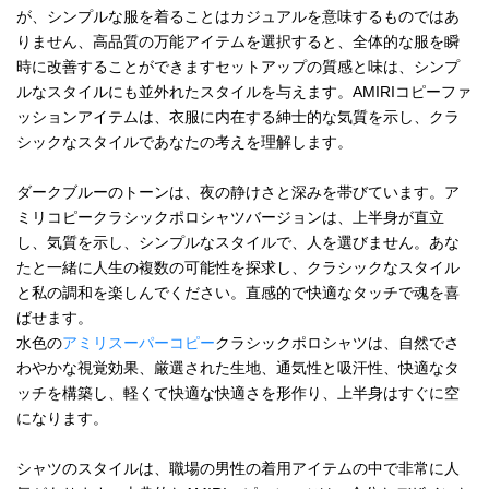
が、シンプルな服を着ることはカジュアルを意味するものではあ
りません、高品質の万能アイテムを選択すると、全体的な服を瞬
時に改善することができますセットアップの質感と味は、シンプ
ルなスタイルにも並外れたスタイルを与えます。AMIRIコピーファ
ッションアイテムは、衣服に内在する紳士的な気質を示し、クラ
シックなスタイルであなたの考えを理解します。
ダークブルーのトーンは、夜の静けさと深みを帯びています。ア
ミリコピークラシックポロシャツバージョンは、上半身が直立
し、気質を示し、シンプルなスタイルで、人を選びません。あな
たと一緒に人生の複数の可能性を探求し、クラシックなスタイル
と私の調和を楽しんでください。直感的で快適なタッチで魂を喜
ばせます。
水色の
アミリスーパーコピー
クラシックポロシャツは、自然でさ
わやかな視覚効果、厳選された生地、通気性と吸汗性、快適なタ
ッチを構築し、軽くて快適な快適さを形作り、上半身はすぐに空
になります。
シャツのスタイルは、職場の男性の着用アイテムの中で非常に人