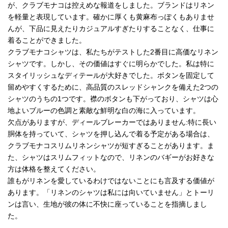
が、クラブモナコは控えめな報道をしました。ブランドはリネン
を軽量と表現しています。確かに厚くも黄麻布っぽくもありませ
んが、下品に見えたりカジュアルすぎたりすることなく、仕事に
着ることができました。
クラブモナコシャツは、私たちがテストした2番目に高価なリネン
シャツです。しかし、その価値はすぐに明らかでした。私は特に
スタイリッシュなディテールが大好きでした。ボタンを固定して
留めやすくするために、高品質のスレッドシャンクを備えた2つの
シャツのうちの1つです。襟のボタンも下がっており、シャツは心
地よいブルーの色調と素敵な鮮明な白の海に入っています。
欠点がありますが、ディールブレーカーではありません:特に長い
胴体を持っていて、シャツを押し込んで着る予定がある場合は、
クラブモナコスリムリネンシャツが短すぎることがあります。ま
た、シャツはスリムフィットなので、リネンのバギーがお好きな
方は体格を整えてください。
誰もがリネンを愛しているわけではないことにも言及する価値が
あります。「リネンのシャツは私には向いていません」とトーリ
ンは言い、生地が彼の体に不快に座っていることを指摘しまし
た。