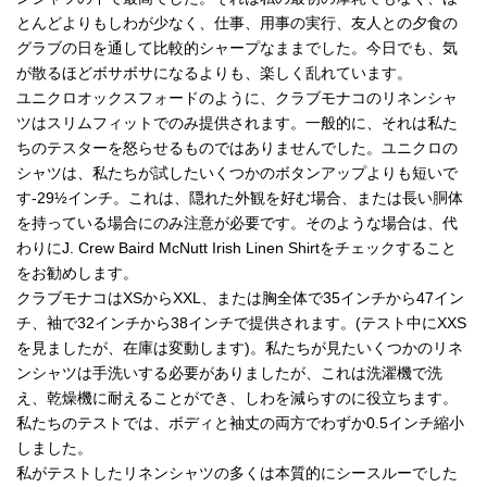
とんどよりもしわが少なく、仕事、用事の実行、友人との夕食の
グラブの日を通して比較的シャープなままでした。今日でも、気
が散るほどボサボサになるよりも、楽しく乱れています。
ユニクロオックスフォードのように、クラブモナコのリネンシャ
ツはスリムフィットでのみ提供されます。一般的に、それは私た
ちのテスターを怒らせるものではありませんでした。ユニクロの
シャツは、私たちが試したいくつかのボタンアップよりも短いで
す-29½インチ。これは、隠れた外観を好む場合、または長い胴体
を持っている場合にのみ注意が必要です。そのような場合は、代
わりにJ. Crew Baird McNutt Irish Linen Shirtをチェックすること
をお勧めします。
クラブモナコはXSからXXL、または胸全体で35インチから47イン
チ、袖で32インチから38インチで提供されます。(テスト中にXXS
を見ましたが、在庫は変動します)。私たちが見たいくつかのリネ
ンシャツは手洗いする必要がありましたが、これは洗濯機で洗
え、乾燥機に耐えることができ、しわを減らすのに役立ちます。
私たちのテストでは、ボディと袖丈の両方でわずか0.5インチ縮小
しました。
私がテストしたリネンシャツの多くは本質的にシースルーでした