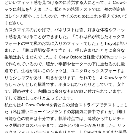
どいいフィット感を見つけるのに苦労する人にとって、J. Crewシ
ャツに利点を与えました。私たちの洗濯テストでは、袖の測定値
は1インチ縮小しましたので、サイズのためにこれを覚えておいて
ください。
カスタマイズのおかげで、パネリストは皆、好きな体格やフィッ
ト感を見つけることができました。「これは私が試したオックス
フォードの中で私のお気に入りのフィットでした」とTreyeは言い
ました。「腕は適切な長さで当たり、押し込まれたときに余分な
生地はありませんでした。J. Crew Oxfordは軽量で100%コットン
で作られているので、暖かい季節やセーターの下に重ねるのに最
適です。生地が薄いこのシャツは、ユニクロオックスフォードよ
りも少しギブがあり、動きがあります。それでも、J. Crewシャツ
もしっかりとした構造です。ボタンはぴったりとしていて、安全
で、締めやすく、内側には余分なものが縫い付けられています。
そして襟はしっかりと立っています。
私たちはJ. Crew Oxfordを青と白の混合ストライプでテストしまし
た（私は重いニューイングランドの雰囲気に夢中です）が、利用
可能な色の範囲は十分です。執筆時点では、薄紫から忙しいチェ
ック柄のクロスハッチまで、22色とパターンがありました。リラ
ックスフィットバージョンもあります。J. Crewはさまざまな製品