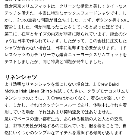
鎌倉東京スリムフィットは、クリーンな構造と美しくタイトなス
テッチを備えた、本当に特別なオックスフォードシャツです。し
かし、2つの重要な問題が目立ちました。まず、ボタンを押すのに
苦労しました。何か間違ったことをしていると思ったほどです。
第二に、在庫とサイズの両方が非常に限られています。鎌倉のシ
ャツは日本で作られています。したがって、この会社に注文した
シャツが合わない場合は、日本に返却する必要があります。（ド
レスシャツのカテゴリーでも鎌倉ニューヨークスリムフィットを
テストしましたが、同じ特典と問題が発生しました。
リネンシャツ
より透明なリネンシャツを気にしない場合は、J. Crew Baird
McNutt Irish Linen Shirtをお試しください。クラブモナコスリムリ
ネンシャツのように、J. Crewはかゆくなく、着るのが楽しいで
す。しかし、それはタッチシースルーであり、休暇中にそれを着
用している場合、それはあまり契約違反ではありません。
急いでペースの速い都市生活、あらゆる種類の人と人との交流
は、都市の男性が対処するのに疲れている、服を着ることで、自
然にいくつかのシンプルなアイテムを選択する傾向があります