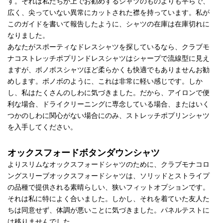
す。それは私たちが上でお勧めするシャツのものよりも平らで、
広く、尖っていない異常にカットされた襟を持っています。私が
このガイドを書いて報告したように、シャツの在庫は在庫切れに
なりました。
あなたがスポーティなドレスシャツを探しているなら、クラブモ
ナコストレッチポプリンドレスシャツはシャープで流線型に見え
ますが、ボノボスシャツほど柔らかくも快適でもありませんお勧
めします。ボノボのように、これは非常に軽い感じです。しか
し、私はたくさんのしわに気づきました。だから、アイロンで便
利な場合、ドライクリーニングに専念している場合、またはいく
つかのしわに関心がない場合にのみ、ストレッチポプリンシャツ
を入手してください。
オックスフォードボタンダウンシャツ
よりスリムなオックスフォードシャツのために、クラブモナコロ
ングスリーブオックスフォードシャツは、ソリッドとストライプ
の品種で提供される素晴らしい、狭いフィットオプションです。
それは私に特によく合いました。しかし、それを着ていた友人た
ちは同意せず、体調が悪いことに気づきました。パネルテストに
は移りませんでした。