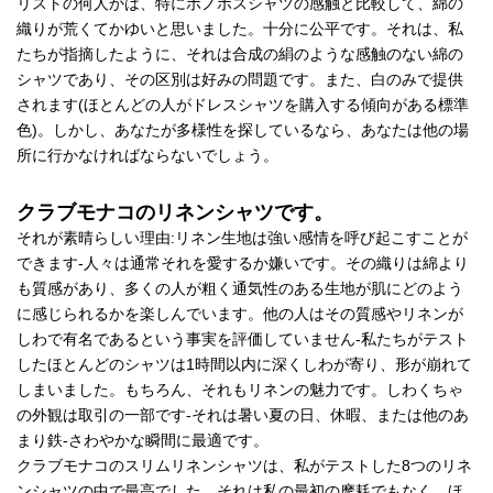
リストの何人かは、特にボノボスシャツの感触と比較して、綿の
織りが荒くてかゆいと思いました。十分に公平です。それは、私
たちが指摘したように、それは合成の絹のような感触のない綿の
シャツであり、その区別は好みの問題です。また、白のみで提供
されます(ほとんどの人がドレスシャツを購入する傾向がある標準
色)。しかし、あなたが多様性を探しているなら、あなたは他の場
所に行かなければならないでしょう。
クラブモナコのリネンシャツです。
それが素晴らしい理由:リネン生地は強い感情を呼び起こすことが
できます-人々は通常それを愛するか嫌いです。その織りは綿より
も質感があり、多くの人が粗く通気性のある生地が肌にどのよう
に感じられるかを楽しんでいます。他の人はその質感やリネンが
しわで有名であるという事実を評価していません-私たちがテスト
したほとんどのシャツは1時間以内に深くしわが寄り、形が崩れて
しまいました。もちろん、それもリネンの魅力です。しわくちゃ
の外観は取引の一部です-それは暑い夏の日、休暇、または他のあ
まり鉄-さわやかな瞬間に最適です。
クラブモナコのスリムリネンシャツは、私がテストした8つのリネ
ンシャツの中で最高でした。それは私の最初の摩耗でもなく、ほ