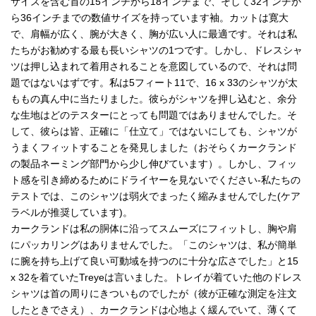
サイズを含む首の15インチから18インチまで、そして32インチか
ら36インチまでの数値サイズを持っています袖。カットは寛大
で、肩幅が広く、腕が大きく、胸が広い人に最適です。それは私
たちがお勧めする最も長いシャツの1つです。しかし、ドレスシャ
ツは押し込まれて着用されることを意図しているので、それは問
題ではないはずです。私は5フィート11で、16 x 33のシャツが太
ももの真ん中に当たりました。彼らがシャツを押し込むと、余分
な生地はどのテスターにとっても問題ではありませんでした。そ
して、彼らは皆、正確に「仕立て」ではないにしても、シャツが
うまくフィットすることを発見しました（おそらくカークランド
の製品ネーミング部門から少し伸びています）。しかし、フィッ
ト感を引き締めるためにドライヤーを見ないでください-私たちの
テストでは、このシャツは弱火でまったく縮みませんでした(ケア
ラベルが推奨しています)。
カークランドは私の胴体に沿ってスムーズにフィットし、胸や肩
にパッカリングはありませんでした。「このシャツは、私が簡単
に腕を持ち上げて良い可動域を持つのに十分な広さでした」と15
x 32を着ていたTreyeは言いました。トレイが着ていた他のドレス
シャツは首の周りにきついものでしたが（彼が正確な測定を注文
したときでさえ）、カークランドは心地よく緩んでいて、薄くて