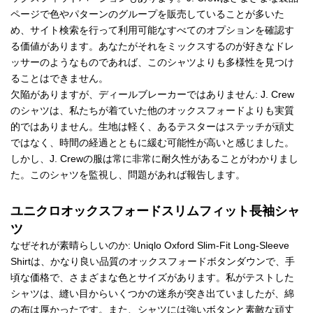
ページで色やパターンのグループを販売していることが多いた
め、サイト検索を行って利用可能なすべてのオプションを確認す
る価値があります。あなたがそれをミックスするのが好きなドレ
ッサーのようなものであれば、このシャツよりも多様性を見つけ
ることはできません。
欠陥がありますが、ディールブレーカーではありません: J. Crew
のシャツは、私たちが着ていた他のオックスフォードよりも実質
的ではありません。生地は軽く、あるテスターはステッチが頑丈
ではなく、時間の経過とともに緩む可能性が高いと感じました。
しかし、J. Crewの服は常に非常に耐久性があることがわかりまし
た。このシャツを監視し、問題があれば報告します。
ユニクロオックスフォードスリムフィット長袖シャ
ツ
なぜそれが素晴らしいのか: Uniqlo Oxford Slim-Fit Long-Sleeve
Shirtは、かなり良い品質のオックスフォードボタンダウンで、手
頃な価格で、さまざまな色とサイズがあります。私がテストした
シャツは、縫い目からいくつかの迷糸が突き出ていましたが、綿
の布は厚かったです。また、シャツには強いボタンと素敵な頑丈