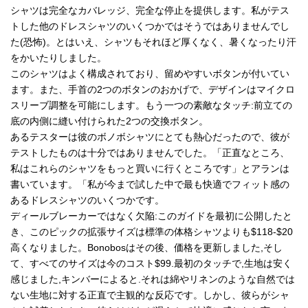
シャツは完全なカバレッジ、完全な停止を提供します。私がテス
トした他のドレスシャツのいくつかではそうではありませんでし
た(恐怖)。とはいえ、シャツもそれほど厚くなく、暑くなったり汗
をかいたりしました。
このシャツはよく構成されており、留めやすいボタンが付いてい
ます。また、手首の2つのボタンのおかげで、デザインはマイクロ
スリーブ調整を可能にします。もう一つの素敵なタッチ:前立ての
底の内側に縫い付けられた2つの交換ボタン。
あるテスターは彼のボノボシャツにとても熱心だったので、彼が
テストしたものは十分ではありませんでした。「正直なところ、
私はこれらのシャツをもっと買いに行くところです」とアランは
書いています。「私が今まで試した中で最も快適でフィット感の
あるドレスシャツのいくつかです。
ディールブレーカーではなく欠陥:このガイドを最初に公開したと
き、このピックの拡張サイズは標準の体格シャツよりも$118-$20
高くなりました。Bonobosはその後、価格を更新しました,そし
て、すべてのサイズは今のコスト$99.最初のタッチで,生地は安く
感じました,キンバーによると.それは綿やリネンのような自然では
ない生地に対する正直で主観的な反応です。しかし、彼らがシャ