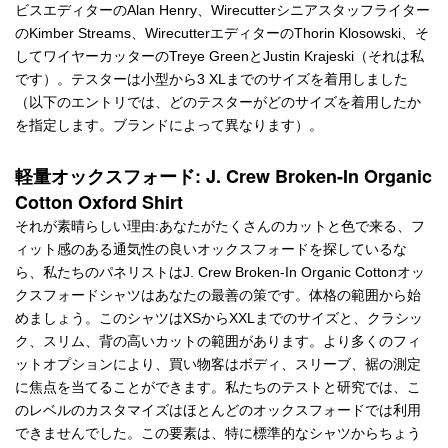
ビスエディターのAlan Henry、Wirecutterシニアスタッフライター
のKimber Streams、WirecutterエディターのThorin Klosowski、そ
してワイヤーカッターのTreye GreenとJustin Krajeski（それは私
です）。テスターは小型から3 XLまでのサイズを着用しました
（以下のエントリでは、どのテスターがどのサイズを着用したか
を指定します。ブランドによって異なります）。
軽量オックスフォード: J. Crew Broken-In Organic
Cotton Oxford Shirt
それが素晴らしい理由:あなたがたくさんのカットと色で来る、フ
ィット感のある通気性の良いオックスフォードを探しているな
ら、私たちのパネリストはJ. Crew Broken-In Organic Cottonオッ
クスフォードシャツはあなたの最善の策です。体格の範囲から始
めましょう。このシャツはXSからXXLまでのサイズと、クラシッ
ク、スリム、背の高いカットの範囲があります。より多くのフィ
ットオプションにより、買い物客はボディ、スリーブ、裾の測定
に焦点を当てることができます。私たちのテストと研究では、こ
のレベルのカスタマイズはほとんどのオックスフォードでは利用
できませんでした。この要素は、特に標準的なシャツからちょう