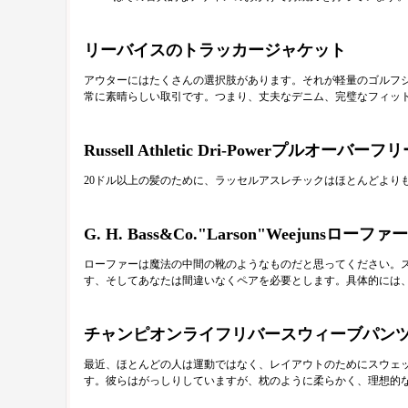
リーバイスのトラッカージャケット
アウターにはたくさんの選択肢があります。それが軽量のゴルフジャケ
常に素晴らしい取引です。つまり、丈夫なデニム、完璧なフィッ
Russell Athletic Dri-Powerプルオーバ
20ドル以上の髪のために、ラッセルアスレチックはほとんどより
G. H. Bass&Co."Larson"Weejunsローファー
ローファーは魔法の中間の靴のようなものだと思ってください。
す、そしてあなたは間違いなくペアを必要とします。具体的には、We
チャンピオンライフリバースウィーブパン
最近、ほとんどの人は運動ではなく、レイアウトのためにスウェ
す。彼らはがっしりしていますが、枕のように柔らかく、理想的