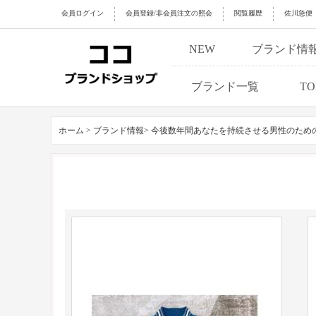
会員ログイン
会員登録/非会員注文の照会
閲覧履歴
佐川急便
NEW
ブランド情
ブランド一覧
TO
ホーム >
ブランド情報>
今後数年間あなたを持続させる男性のため