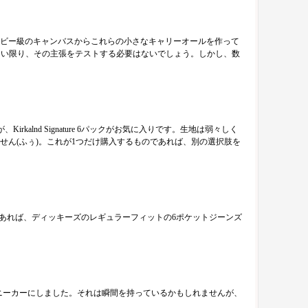
ヘビー級のキャンバスからこれらの小さなキャリーオールを作って
いない限り、その主張をテストする必要はないでしょう。しかし、数
nd Signature 6パックがお気に入りです。生地は弱々しく
ん(ふぅ)。これが1つだけ購入するものであれば、別の選択肢を
であれば、ディッキーズのレギュラーフィットの6ポケットジーンズ
ニーカーにしました。それは瞬間を持っているかもしれませんが、