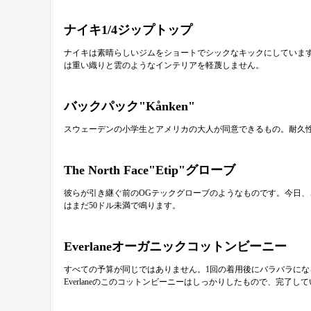
ナイキ1/4ジップトップ
ナイキは素晴らしいジムをショートでシックなキックにしています
は重い織りと雲のようなインテリアを軽蔑しません。
バックパック"Kånken"
スウェーデンの小学生とアメリカの大人が同意できるもの。耐久
The North Face"Etip"グローブ
彼らが引き継ぐ前のOGテックグローブのようなものです。今日
はまだ50ドル未満で鳴ります。
Everlaneオーガニックコットンビーニー
すべての予算が同じではありません。1回の着用後にバラバラに
Everlaneのこのコットンビーニーはしっかりしたもので、完了し