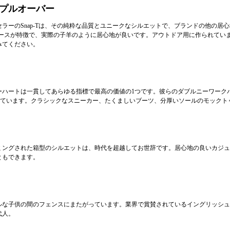
プルオーバー
ラーのSnap-Tは、その純粋な品質とユニークなシルエットで、ブランドの他の居
リースが特徴で、実際の子羊のように居心地が良いです。アウトドア用に作られてい
みてください。
ーハートは一貫してあらゆる指標で最高の価値の1つです。彼らのダブルニーワーク
とを知っています。クラシックなスニーカー、たくましいブーツ、分厚いソールのモック
ミングされた箱型のシルエットは、時代を超越してお世辞です。居心地の良いカジュ
ともできます。
ルな子供の間のフェンスにまたがっています。業界で賞賛されているイングリッシュ
代人。