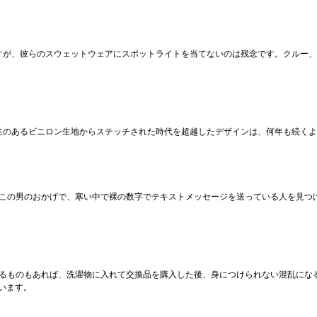
が、彼らのスウェットウェアにスポットライトを当てないのは残念です。クルー、フ
性のあるビニロン生地からステッチされた時代を超越したデザインは、何年も続くよ
、この男のおかげで、寒い中で裸の数字でテキストメッセージを送っている人を見つ
なるものもあれば、洗濯物に入れて交換品を購入した後、身につけられない混乱にな
ています。