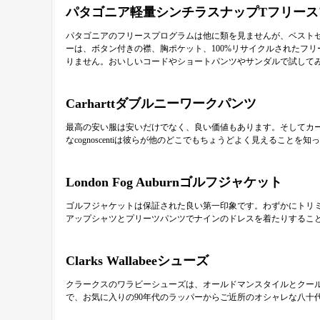
パタゴニア軽量シンチラスナップTフリース
パタゴニアのフリースプログラムは他に類を見ませんが、ベストセ
ーは、ボタン付きの襟、胸ポケット、100%リサイクルされたフ
りません。おいしいコードやショートパンツやサンダルで試して
Carharttダブルニーワークパンツ
最高の安い服は安いだけでなく、良い価値もあります。そしてカ
なcognoscentiは彼らが他のどこでもちょうどよく見えるこ
London Fog Auburnゴルフジャケット
ゴルフジャケットは保証された良い第一印象です。わずかにトリ
アップシャツとプリーツパンツでナインのドレスを着たりするこ
Clarks Wallabeeシューズ
クラークスのワラビーシューズは、オールドマンスタイルとクー
で、お気に入りの90年代のラッパーからご近所のオシャレな八十