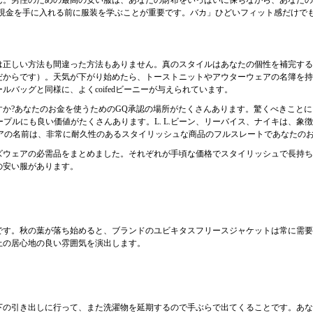
ん。男性のための最高の安い服は、あなたの財布をいっぱいに保ちながら、あなたの
に、「現金を手に入れる前に服装を学ぶことが重要です。バカ」ひどいフィット感だけ
は正しい方法も間違った方法もありません。真のスタイルはあなたの個性を補完する
だからです）。天気が下がり始めたら、トーストニットやアウターウェアの名簿を持
バッグと同様に、よくcoifedビーニーが与えられています。
か?あなたのお金を使うためのGQ承認の場所がたくさんあります。驚くべきこと
ステープルにも良い価値がたくさんあります。L. L.ビーン、リーバイス、ナイキは
用ワークウェアの名前は、非常に耐久性のあるスタイリッシュな商品のフルスレートであな
ズウェアの必需品をまとめました。それぞれが手頃な価格でスタイリッシュで長持ち
の安い服があります。
です。秋の葉が落ち始めると、ブランドのユビキタスフリースジャケットは常に需要
上の居心地の良い雰囲気を演出します。
下の引き出しに行って、また洗濯物を延期するので手ぶらで出てくることです。あな