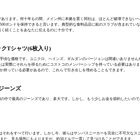
グがあります。何十年もの間、メイン州に本拠を置く同社は、ほとんど破壊できない
、最大500ポンドを保持できると言います。典型的な食料品店に鉛のスラブが含まれて
長く続くことをあなたに伝えるのに十分です。
Tシャツ(6枚入り)
価格です。ユニクロ、ヘインズ、ギルダンのバージョンは間違いありませんが、Kirkal
は実際にそれらを得るためにコストコのメンバーシップを持っている必要はありませ
つか持っている必要があるので、これらで引き出しを埋めることもできます。
ジーンズ
時間の中で最高のジーンズであり、多大です。しかし、もう少しお金を節約したいの
スはそれをすべて行います。しかし今、彼らはサンバスニーカーを完全に不可欠なス
。また、見る場所にもよりますが、約50ドルで一貫して見つけることができます。