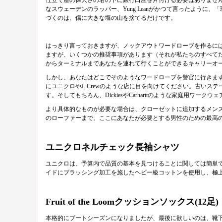
仕立て屋の偉大さの名の下に銀行口座を片付ける必要はありませ
なスウェーデンのラッパー、Yung Leanがかつて言ったよう
づくのは、傷に大きな塩の山を捨てるだけです。
はっきり言っておきますが、ノックアウトワードローブを作るに
ますが、いくつかの推奨事項があります（それが私たちのすべて
からターミナルまであなたを連れて行くことができるキャリーオール
しかし、あなたはどこでそのようなワードローブを警官に行きます
にユニクロやJ. Crewのような店に目を向けてください。古い
す。そしてもちろん、DickiesやCarharttのような家庭
より具体的なものが必要な場合は、クローゼットに追加するメン
のローファーまで、ここにあなたが必要とする男性のための最高
ユニクロネルチェック長袖シャツ
ユニクロは、予算内で品質の基本を見つけることに関しては簡単
イドにブラッシング加工を施したヘビー級コットンを使用し、極
Fruit of the Loomクッションソックス(12足)
本格的にブートシーズンになりましたが、最後に欲しいのは、靴