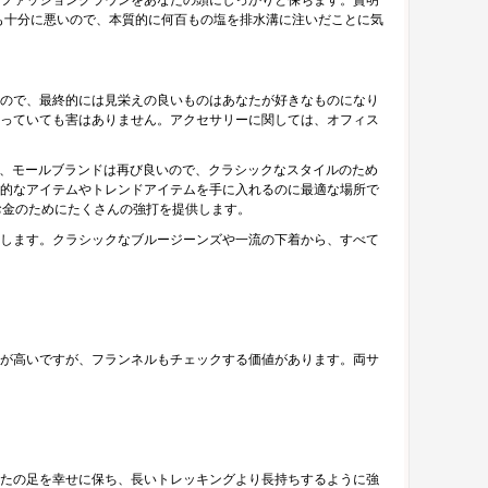
ファッションクラウンをあなたの頭にしっかりと保ちます。賢明
でも十分に悪いので、本質的に何百もの塩を排水溝に注いだことに気
ので、最終的には見栄えの良いものはあなたが好きなものになり
っていても害はありません。アクセサリーに関しては、オフィス
に、モールブランドは再び良いので、クラシックなスタイルのため
、象徴的なアイテムやトレンドアイテムを手に入れるのに最適な場所で
たのお金のためにたくさんの強打を提供します。
します。クラシックなブルージーンズや一流の下着から、すべて
が高いですが、フランネルもチェックする価値があります。両サ
たの足を幸せに保ち、長いトレッキングより長持ちするように強