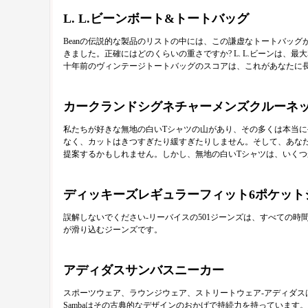
L. L.ビーンボート&トートバッグ
Beanの伝説的な製品のリストの中には、この謙虚なトートバッ
きました。正確にはどのくらいの重さですか? L. L.ビーンは
十年前のヴィンテージトートバッグのスコアは、これがあなたに
カークランドシグネチャーメンズクルーネック
私たちが好きな無地の白いTシャツの山があり、その多くは本当に手頃な
なく、カットはきつすぎたり緩すぎたりしません。そして、あなた
提案するかもしれません。しかし、無地の白いTシャツは、いく
ディッキーズレギュラーフィット6ポケット
誤解しないでください-リーバイスの501ジーンズは、すべての
が滑り込むジーンズです。
アディダスサンバスニーカー
スポーツウェア、ラウンジウェア、ストリートウェア-アディダ
Sambaはその古典的なデザインのおかげで持続力を持っています