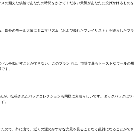
クスの頑丈な供給であなたの時間をかけてください天気があなたに投げかけるものを
ころ、郊外のモール大衆にミニマリズム（および優れたプレイリスト）を導入したブ
百ものドルを動かすことができない。このブランドは、市場で最もトーストなウールの
適です。
ませんが、拡張されたバッグコレクションも同様に素晴らしいです。ダックバッグは
ます。
きたので、外に出て、近くの泥のかすかな光景を見ることなく乱雑になることができ