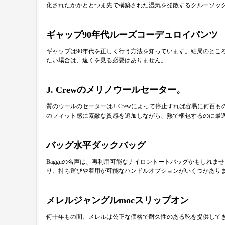
化されたかかととつま先で構築された湿気を発散するクルーソッ
ギャップ90年代ルーズコーデュロイパンツ
ギャップは90年代を正しく行う方法を知っています。結局のと
たい場合は、遠くを見る必要はありません。
J. Crewのメリノウールセーター。
質のウールのセーターはJ. Crewによって停止すれば容易に何
のフィット感に素敵な質感を追加しながら、熱で梱包するのに最
バッグ水平ダックバッグ
Bagguの名声は、再利用可能なナイロントートバッグかもしれ
り、持ち運びや着用が可能なハンドルオプションがいくつかあり
メレルジャングルmocスリップオン
何十年もの間、メレルは公正な価格で耐久性のある靴を提供して