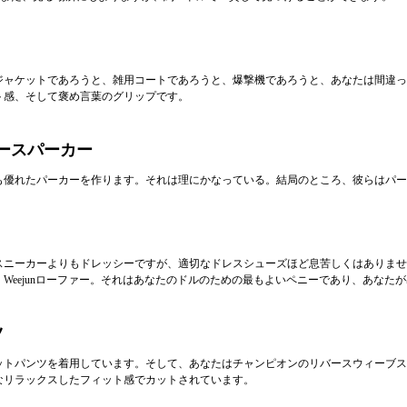
ットであろうと、雑用コートであろうと、爆撃機であろうと、あなたは間違った選択をし
ト感、そして褒め言葉のグリップです。
ーフリースパーカー
も優れたパーカーを作ります。それは理にかなっている。結局のところ、彼らはパ
スニーカーよりもドレッシーですが、適切なドレスシューズほど息苦しくはありませ
ejunローファー。それはあなたのドルのための最もよいペニーであり、あなたが出くわ
ツ
ットパンツを着用しています。そして、あなたはチャンピオンのリバースウィーブス
なリラックスしたフィット感でカットされています。