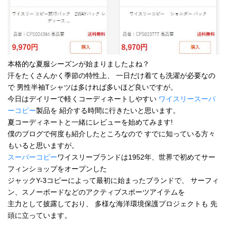
本格的な夏服シーズンが始まりましたよね？
汗をたくさんかく季節の特性上、 一日だけ着ても洗濯が必要なの
で 男性半袖Tシャツは多ければ多いほど良いですが。
今日はデイリーで軽くコーディネートしやすい
ワイスリースーパ
ーコピー
製品を 紹介する時間に行きたいと思います。
夏コーディネートと一緒にレビューを始めてみます!
僕のブログで何度も紹介したところなので すでに知っている方々
もいると思いますが。
スーパーコピー
ワイスリーブランドは1952年、世界で初めてサー
フィンショップをオープンした
ジャックY-3コピーによって最初に始まったブランドで、 サーフィ
ン、スノーボードなどのアクティブスポーツアイテムを
主力として披露しており、 多様な海洋環境保護プロジェクトも 先
頭に立っています。