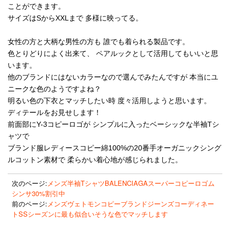
ことができます。
サイズはSからXXLまで 多様に映ってる。
女性の方と大柄な男性の方も 誰でも着られる製品です。
色とりどりによく出来て、 ペアルックとして活用してもいいと思
います。
他のブランドにはないカラーなので選んでみたんですが 本当にユ
ニークな色のようですよね？
明るい色の下衣とマッチしたい時 度々活用しようと思います。
ディテールをお見せします！
前面部にY-3コピーロゴが シンプルに入ったベーシックな半袖Tシ
ャツで
ブランド服レディースコピー綿100%の20番手オーガニックシング
ルコットン素材で 柔らかい着心地が感じられました。
次のページ:
メンズ半袖TシャツBALENCIAGAスーパーコピーロゴム
シンサ30%割引中
前のページ:
メンズヴェトモンコピーブランドジーンズコーディネー
トSSシーズンに最も似合いそうな色でマッチします