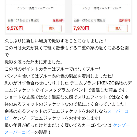
久しぶりに新しい場所で撮影することになりました！
この日は天気が良くて軽く散歩もする二重の家の近くにある公園
で
撮影を装った外出に来ました。
この日のポイントカラーはブルーではなくブルー!
パンツを除いてはブルー系の色の製品を着用しましたね!
思いがけず色合わせになりました デニムブランドKENZO偽物のデ
ニムジャケットで インスタグラムイベントで当選した商品です。
ショートな丈感ではなく適度な丈感でスリムフィットではなく余
裕のあるフィットのジャケットなので私によく合っていました!
余裕のあるフィットのデニムジャケットをお探しなら
スーパーコ
ピー
ケンゾーデニムジャケットをおすすめします!
長い年月が経ったけどまだよく履いてるカーゴパンツは
ケンゾー
スーパーコピー
の製品！