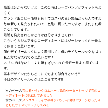
最近は分からないけど、この当時はカーゴパンツがフィットもよ
くて
ブランド服コピー価格も良くてコスパの良い製品だったんですよ!
毎年新しく発売されたので、色別に買ったのですが、まだまだ着
こなしています。
最近も発売されるかどうかは分かりませんね！
こういうカジュアルなコーディネートにはジーシャックが一番よ
く似合うと思います。
僕がデイリールックによく着用して、僕のデイリールックを よく
見た方なら慣れてると思います！
スリムではないし、丈も短すぎないので 最近一番よく着ていま
す。
基本デザインだからどこにでもよく似合うという!!
今日のデイリールックはここまでです!!
次のページ:
春に着やすいクロムハーツ偽物セーターシャツで春のコ
ーディネートに挑戦してみました
前のページ:
メンズストライプ半袖ジバンシイ偽物パターンゆったり
としたサイズでマッチしてみる