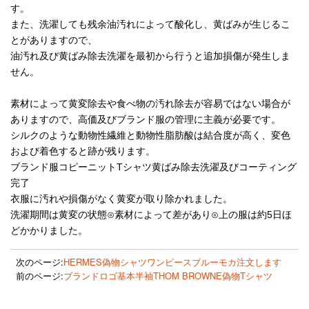
す。
また、洗濯しても残余油汚れによって酸化し、黄ばみが生じるこ
とがありますので、
油汚れ及び黄ばみ除去洗濯を最初から行うと追加損傷が発生しま
せん。
素材によって黄変除去や食べ物の汚れ除去が容易ではない場合が
ありますので、高価及びブランド服の管理に主義が必要です。
シルクのような動物性繊維と動物性脂肪酸は結合度が高く、変色
および着色すると跡が残ります。
ブランド服コピーニットTシャツ黄ばみ除去洗濯及びコーティング
完了
衣服に汚れや損傷がなく黄変が取り除かれました。
洗濯期間は黄変の状態⊙素材によって差があり⊙上の服は約5日ほ
どかかりました。
次のページ:
HERMES偽物シャツワンピースブルーモカ注文します
前のページ:
ブランドロゴ基本半袖THOM BROWNE偽物Tシャツ