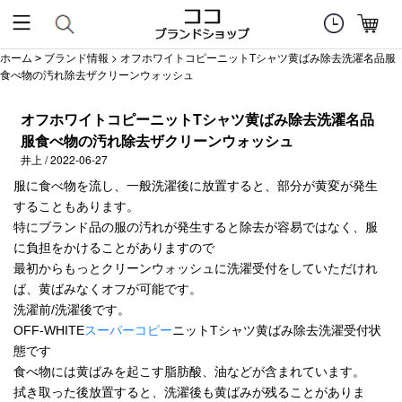
ホーム
ブランド情報
> オフホワイトコピーニットTシャツ黄ばみ除去洗濯名品服
>
食べ物の汚れ除去ザクリーンウォッシュ
オフホワイトコピーニットTシャツ黄ばみ除去洗濯名品
服食べ物の汚れ除去ザクリーンウォッシュ
井上 / 2022-06-27
服に食べ物を流し、一般洗濯後に放置すると、部分が黄変が発生
することもあります。
特にブランド品の服の汚れが発生すると除去が容易ではなく、服
に負担をかけることがありますので
最初からもっとクリーンウォッシュに洗濯受付をしていただけれ
ば、黄ばみなくオフが可能です。
洗濯前/洗濯後です。
OFF-WHITE
スーパーコピー
ニットTシャツ黄ばみ除去洗濯受付状
態です
食べ物には黄ばみを起こす脂肪酸、油などが含まれています。
拭き取った後放置すると、洗濯後も黄ばみが残ることがありま