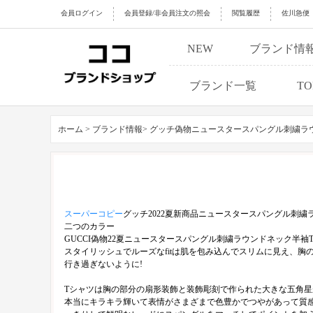
会員ログイン
会員登録/非会員注文の照会
閲覧履歴
佐川急便
NEW
ブランド情
ブランド一覧
TO
ホーム >
ブランド情報>
グッチ偽物ニュースタースパングル刺繍ラ
スーパーコピー
グッチ2022夏新商品ニュースタースパングル刺繍
二つのカラー
GUCCI偽物22夏ニュースタースパングル刺繍ラウンドネック半
スタイリッシュでルーズなfitは肌を包み込んでスリムに見え、
行き過ぎないように!
Tシャツは胸の部分の扇形装飾と装飾彫刻で作られた大きな五角星
本当にキラキラ輝いて表情がさまざまで色豊かでつやがあって質