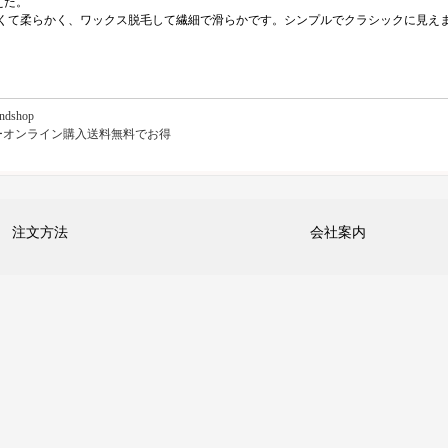
えた。
厚くて柔らかく、ワックス脱毛して繊細で滑らかです。シンプルでクラシックに見え
shop
ーオンライン購入送料無料でお得
注文方法
会社案内