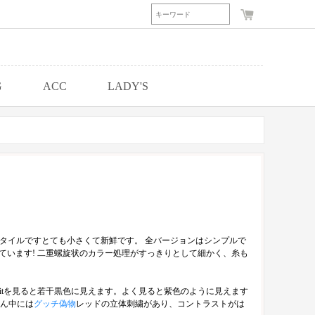
G
ACC
LADY'S
スタイルですとても小さくて新鮮です。 全バージョンはシンプルで
ています! 二重螺旋状のカラー処理がすっきりとして細かく、糸も
itを見ると若干黒色に見えます。よく見ると紫色のように見えます
ん中には
グッチ偽物
レッドの立体刺繍があり、コントラストがは