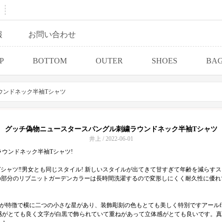
報
お問い合わせ
P
BOTTOM
OUTER
SHOES
BA
ウンドネック半袖Tシャツ
グッチ偽物ニュースタースパングル刺繍ラウンドネック半袖Tシャツ
井上 / 2022-06-01
ラウンドネック半袖Tシャツ!
袖Tシャツ‼男女とも同じスタイル! 新しいスタイルが出てきて甘すぎて年齢を減らす
胸の部分のリブニットガーデンカラーは長時間洗濯するので変形しにくく耐久性に優れ
が特徴で横に二つの小さな星があり、装飾彫刻の色もとても美しく特別ですアールf
感がとても良く文字が白黒で飾られていて重ねがあって立体感がとても良いです。真