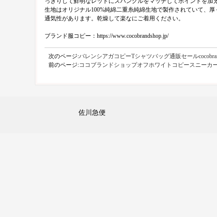
っきりして鮮明なレッドにスパングルをマッチしてポイントを加
生地はオリジナル100%純綿二重糸純綿生地で製作されていて、
通気性があります。乾燥して楽なにご着用ください。
ブランド服コピー：https://www.cocobrandshop.jp/
次のページ:
バレンシアガコピーTシャツバッグ通販セールcocobrand
前のページ:
ココブランドショップオフホワイトコピースニーカ
佐川急便