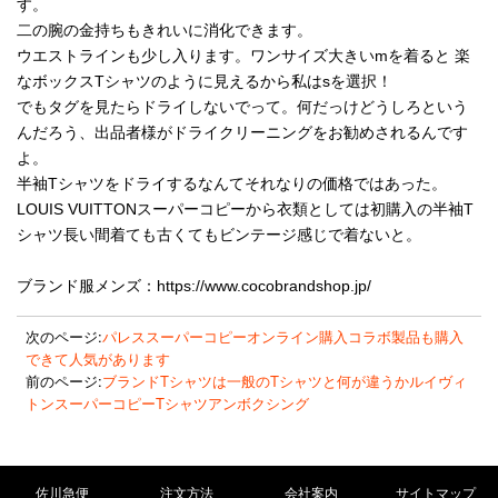
す。
二の腕の金持ちもきれいに消化できます。
ウエストラインも少し入ります。ワンサイズ大きいmを着ると 楽
なボックスTシャツのように見えるから私はsを選択！
でもタグを見たらドライしないでって。何だっけどうしろという
んだろう、出品者様がドライクリーニングをお勧めされるんです
よ。
半袖Tシャツをドライするなんてそれなりの価格ではあった。
LOUIS VUITTONスーパーコピーから衣類としては初購入の半袖T
シャツ長い間着ても古くてもビンテージ感じで着ないと。
ブランド服メンズ：https://www.cocobrandshop.jp/
次のページ:
パレススーパーコピーオンライン購入コラボ製品も購入
できて人気があります
前のページ:
ブランドTシャツは一般のTシャツと何が違うかルイヴィ
トンスーパーコピーTシャツアンボクシング
佐川急便
注文方法
会社案内
サイトマップ