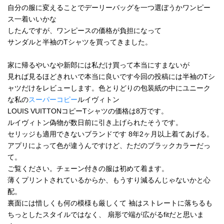
自分の服に変えることでデーリーバッグを一つ選ぼうかワンピー
ス一着いいかな
したんですが、ワンピースの価格が負担になって
サンダルと半袖のTシャツを買ってきました。
家に帰るやいなや新郎には私だけ買って本当にすまないが
見れば見るほどきれいで本当に良いです今回の投稿には半袖のTシ
ャツだけをレビューします。色とりどりの包装紙の中にユニーク
な私の
スーパーコピー
ルイヴィトン
LOUIS VUITTONコピーTシャツの価格は8万です。
ルイヴィトン偽物が数日前に引き上げられたそうです。
セリッジも適用できないブランドです 8年2ヶ月以上着てあげる。
アプリによって色が違うんですけど、ただのブラックカラーだっ
て。
ご覧ください。チェーン付きの服は初めて着ます。
薄くプリントされているからか、もうすり減るんじゃないかと心
配。
裏面には惜しくも何の模様も厳しくて 袖はストレートに落ちるも
ちっとしたスタイルではなく、 扇形で端が広がるfitだと思いま