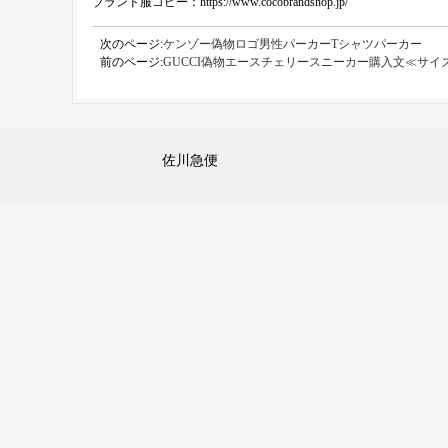
ブランド服コピー：https://www.cocobrandshop.jp/
次のページ:
ケンゾー偽物ロゴ男性パーカーTシャツパーカー
前のページ:
GUCCI偽物エースチェリースニーカー購入文≪サイ
佐川急便