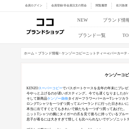
会員ログイン
会員登録/非会員注文の照会
閲覧履歴
佐川急便
NEW
ブランド情
ブランド一覧
TO
ホーム >
ブランド情報>
ケンゾーコピーニットティー≪パーカーテ
ケンゾーコピ
KENZO
スーパーコピー
でパスポートケースを去年の年末にプレゼ
今やっと上げるのが遅いポスティング。今でも遅くなりましたが
そして新商品
ケンゾー偽物
タイガーフラワーパーカーTシャツカ
ロングTシャツを一つずつ買ってエバーランドに行った日きれいに
本当に出てすぐとてもきれいで娘たちを一つずつ買ってあげた。
ニットTシャツの腕にタイガーの爪を見て後ろに持っているブルー
息子が着るには大きすぎて惜しくも比べられないでゲンゾニット