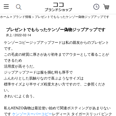
ホーム
ブランド情報
> プレゼントでもらったケンゾー偽物ジップアップです
>
プレゼントでもらったケンゾー偽物ジップアップです
井上 / 2022-02-14
ケンゾーコピージップアップフードは私の親友からのプレゼント
です。
この毛皮の材質に厚さがあり初冬までアウターとして着ることが
できるため
活用度が高そうだ。
ジップアップフードは服を掴む時も厚手で
ふんわりとした肌触りなので喜ぶようなサイズは
標準サイズより半サイズ程度大きい方ですので、ご参照くださ
い。
きれいによく合う。
私もKENZO偽物は最近使い始めて関連ポスティングがあまりない
です
ケンゾースーパーコピー
レディース タイガースリッパ ピンク