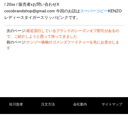
/ 20ss / 販売者xお問い合わせX
cocobrandshop@gmail.com 今回のお話は
スーパーコピー
KENZO
レディースタイガースリッパピンクです。​​​​
次のページ:
最近流行しているブランドのシーズンオフ割引があるの
で、ご紹介しようと思って持ってきました
前のページ:
ケンゾー偽物ロゴメンズフードティーを先にお見せしま
す
佐川急便
注文方法
会社案内
サイトマップ