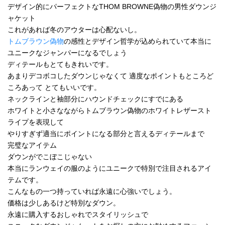
デザイン的にパーフェクトなTHOM BROWNE偽物の男性ダウンジ
ャケット
これがあれば冬のアウターは心配ないし。
トムブラウン偽物
の感性とデザイン哲学が込められていて本当に
ユニークなジャンパーになるでしょう
ディテールもとてもきれいです。
あまりデコボコしたダウンじゃなくて 適度なポイントもところど
ころあって とてもいいです。
ネックラインと袖部分にハウンドチェックにすでにある
ホワイトと小さなながらトムブラウン偽物のホワイトレザースト
ライプを表現して
やりすぎず適当にポイントになる部分と言えるディテールまで
完璧なアイテム
ダウンがでこぼこじゃない
本当にランウェイの服のようにユニークで特別で注目されるアイ
テムです。
こんなもの一つ持っていれば永遠に心強いでしょう。
価格は少しあるけど特別なダウン。
永遠に購入するおしゃれでスタイリッシュで