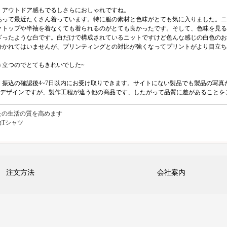
、アウトドア感もでるしさらにおしゃれですね。
あって最近たくさん着っています。特に服の素材と色味がとても気に入りました。ニ
クトップや半袖を着なくても着られるのがとても良かったです。そして、色味を見る
ざったような白です。白だけで構成されているニットですけど色んな感じの白色のお
かれてはいませんが、プリンティングとの対比が強くなってプリントがより目立ち
き立つのでとてもきれいでした~
振込の確認後4~7日以内にお受け取りできます。サイトにない製品でも製品の写
じデザインですが、製作工程が違う他の商品です、したがって品質に差があることを
たの生活の質を高めます
Tシャツ
注文方法
会社案内