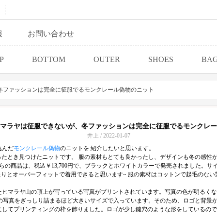
報
お問い合わせ
P
BOTTOM
OUTER
SHOES
BA
冬ファッションは完全に征服でるモンクレール偽物のニット
マラヤは征服できないが、冬ファッションは完全に征服でるモンクレー
井上 / 2022-01-07
込んだ
モンクレール偽物
のニットを 紹介したいと思います。
いったとき見つけたニットです。 服の素材もとても良かったし、デザインも冬の感
の商品は、税込￥13,700円で、ブラックとホワイトカラーで発売されました。サイ
たりとオーバーフィットで着用できると思います~ 服の素材はコットンで起毛のない
たヒマラヤ山の頂上が写っている写真がプリントされています。写真の色が明るくな
やまの写真をぎっしり詰まるほど大きいサイズで入っています。そのため、ロゴと背
にしてプリンティングの枠を飾りました。ロゴが少し鍵穴のような形をしているので