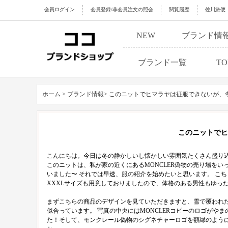
会員ログイン
会員登録/非会員注文の照会
閲覧履歴
佐川急便
NEW
ブランド情
ブランド一覧
TO
ホーム >
ブランド情報>
このニットでヒマラヤは征服できないが、
このニットでヒ
こんにちは。今日は冬の静かしいし懐かしい雰囲気たくさん盛り
このニットは、私が家の近くにあるMONCLER偽物の売り場を
いました〜 それでは早速、服の紹介を始めたいと思います。 こちら
XXXLサイズも用意しておりましたので、体格のある男性もゆっ
まずこちらの商品のデザインを見ていただきますと、雪で覆われ
似合っています。 写真の中央にはMONCLERコピーのロゴが
た！そして、モンクレール偽物のシグネチャーロゴを額縁のよう