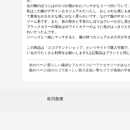
か。
右の腕のほうにはのロゴが描かれたパッチがもう一つ付いていて
私はこの服がデザインもカジュアルだったし、おしゃれな感じも
て裏地もかさかさな感じがなく柔らかいです。なので服の中タン
リーム系です。また、首の部分と手首のしぼりはグレーが少し混
ブラックカラーの場合はホワイトカラーのように色がはっきりと分
れいだったんです。
ジーンズと一緒にマッチすると、服の持つカジュアルさの方が引
この商品は「ココブランドショップ」というサイトで購入可能で、
いるのでたくさん利用をお願いします!(上記製品はブランドと同
次のページ:
愛らしい繊細なブルガリコピーアクセサリーがあな
前のページ:
緑のロゴで若々しい新入生狙い撃ちプラダ偽物の半袖
佐川急便