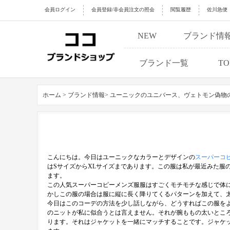
会員ログイン
会員登録/非会員注文の照会
閲覧履歴
佐川急便
NEW
ブランド情
ブランド一覧
TO
ホーム >
ブランド情報>
ユーニックのユニバース、ヴェトモン偽物
こんにちは。今日はユーニックなカラーとデザインの
スーパーコ
はSサイズからXLサイズまであります。この服は私が最近みた服
ます。
この人気スーパーコピーメンズ服服はすごくモチモチな感じで体
かしこの服の場合は服に縦に長く降りてくるパターンを加えて、
今日はこのコーデの方法を少し話しながら、どうすればこの服を
のニットが私に似合うとは言えません。それが腕ももの太いとこ
ります。それはジャケットを一緒にマッチすることです。ジャケ