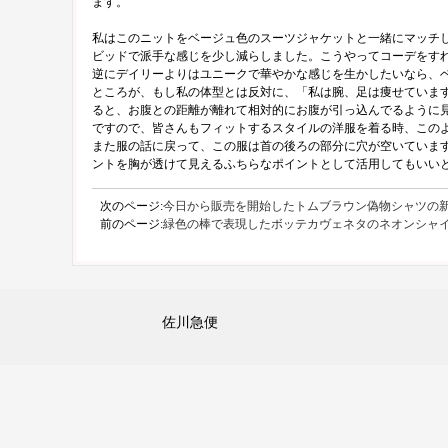
ます。
私はこのニットをベージュ色のスーツジャケットと一緒にマッチ
ビッドで派手な感じを少し減らしました。こうやってコーデをす
逆にデイリーよりはユニークで華やかな感じを生かしたいなら、
ところが、もし私の体型とは反対に、「私は腕、足は痩せています
ると、お腹との距離が離れて相対的にお腹が引っ込んでるように
ですので、皆さんもフィットするスタイルの洋服を着る時、このよ
また服の話に戻って、この服は首の後ろの部分に穴が空いています
ントを胸が透けて見えるふちらなポイントとして活用してもいい
次のページ:
今日から販売を開始したトムブラウン偽物シャツの新
前のページ:
緑色の棒で表現したボッテカヴェネタのネオンシャ
佐川急便