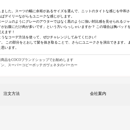
しました。スーツの幅に余裕があるサイズを選んで、ニットのタイトな感じを中和さ
ればデイリーながらもユニークな感じがします。
ベージュのようにグレーのアウターではなく黒のように強い対比感を見せられるジャ
がお腹にだけ肉が多いです」という方いらっしゃいますか？ この場合は胸パッドを利
見えます！
うなコーデ方法を使って、ぜひチャレンジしてみてください!
。 この部分をとおして髪を抜き取ることで、さらにユニークさを演出できます。 
と思います。
商品をCOCOブランドショップでお勧めします
イン、スーパーコピーボッテガヴェネタのパーカー
注文方法
会社案内