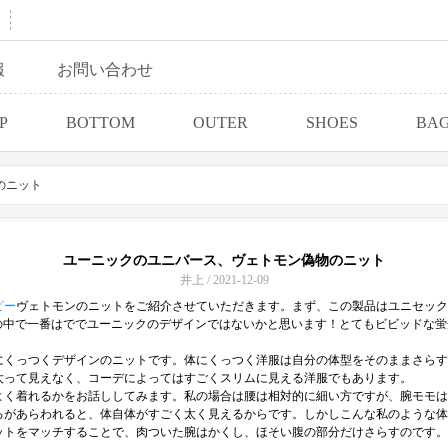
報
お問い合わせ
P
BOTTOM
OUTER
SHOES
BA
のニット
ユーニックのユニバース、ヴェトモン偽物のニット
井上 / 2021-12-09
ピー
ヴェトモンのニットをご紹介させていただきます。まず、この製品はユニセックス
の中で一番はででユーニックのデザインではないかと思います！とてもビビッドな
にくっつくデザインのニットです。体にくっつく洋服は自分の体型をそのままさらす
太って見えなく、コーデによってはすごくスリムに見える洋服でもあります。
よく着れるかをお話ししてみます。私の場合は腰は相対的に細い方ですが、腕モモは
ろがあらわれると、体自体がすごく太く見えるからです。しかしこんな私のような体
ットをマッチすることで、肉ついた腕はかくし、ほそい腹の部分だけさらすのです。