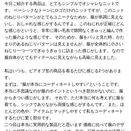
今日ご紹介する商品は、とてもシンプルでオシャレなニットで
す。 ベーシックなトーンにロゴだけのニットですが、このニット
のねじりパターンがとてもユニークなためか、服が単調に見えな
いし、おしゃれな感じがするんですよ。 このねじれが正確にどん
な感じかというと、非常に薄い毛糸で隙間なくぎゅっと編んで作
った服のような感じです。 そのためか、服をパッと見た時、かた
まりのあるねじりパターンは見えませんが、服が全体的に小さい
ねじり一つ一つでぎゅうぎゅうに詰まった感じがします。 なので
服自体がとてもディテールに見えながらも高級に見えました。
私はいつも、ピアオブ笠の商品を着るたびに感じる2つがありま
す。
まずは、"服が本当にコーディネートしやすい"ということです。
本当に不思議なのが服のポイントというべき部分がないのに、服
からきつい感じがします。 それで、ただ本当に何も考えずに服を
着ても、シックでありながら高慢な感じがするんです。 また、ほ
とんどの色や、アイテムとマッチしやすくて私もコーディネート
するたびに驚く部分です。
二つ目は本当に実用的な製品だと思います 価格に比べて服のデザ