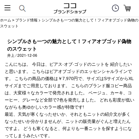
ホーム
ブランド情報
> シンプルさも一つの魅力として！フィアオブゴッド偽物の
>
スウェット
シンプルさも一つの魅力として！フィアオブゴッド偽物
のスウェット
井上 / 2021-12-06
こんにちは。 今日は、ピアス·オブ·ゴッドのニットを 紹介したい
と思います。 こちらはピアオブゴッドのエッセンシャルラインで
す。 こちらの商品の価格は￥7,970円で、サイズはSサイズからXL
サイズまでご用意しております。 こちらのブランド服コピー商品
は、大変様々なカラーで発売されました。 ベージュ、カーキ、コ
ーヒー、グレーなど全部で7色を発売しました。 どれも彩度が低い
ながらも奥ゆかしいカラー感が特徴です!
最近、天気が寒くなったせいか、それともニットの紹介文が多く
なったせいか分かりませんが、ニットの販売量がぐんと増えたん
ですよ。 どうも寒くなると、何よりも一番ニットを探すようにな
ってしまうみたいです。