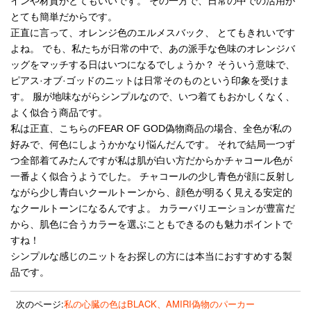
インや材質がとてもいいです。 その一方で、日常の中での活用が
とても簡単だからです。
正直に言って、オレンジ色のエルメスバック、 とてもきれいです
よね。 でも、私たちが日常の中で、あの派手な色味のオレンジバ
ッグをマッチする日はいつになるでしょうか？ そういう意味で、
ピアス·オブ·ゴッドのニットは日常そのものという印象を受けま
す。 服が地味ながらシンプルなので、いつ着てもおかしくなく、
よく似合う商品です。
私は正直、こちらのFEAR OF GOD偽物商品の場合、全色が私の
好みで、何色にしようかかなり悩んだんです。 それで結局一つず
つ全部着てみたんですが私は肌が白い方だからかチャコール色が
一番よく似合うようでした。 チャコールの少し青色が顔に反射し
ながら少し青白いクールトーンから、顔色が明るく見える安定的
なクールトーンになるんですよ。 カラーバリエーションが豊富だ
から、肌色に合うカラーを選ぶこともできるのも魅力ポイントで
すね！
シンプルな感じのニットをお探しの方には本当におすすめする製
品です。
次のページ:
私の心臓の色はBLACK、AMIRI偽物のパーカー