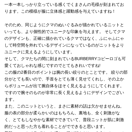
一本一本しっかり立っている感くでくまさんの毛様が刻まれてお
ります。この模様が服に立体感と躍動感を与えていますね！
そのため、同じようにクマのぬいぐるみが描かれているニットと
いっても、より個性的でユニークな印象を与えます。 そしてクマ
のデザインも、正確に描かれているクマではなく、ふにゃふにゃ
して時空間を外れているデザインになっているのがニットをより
ユニークに見えるようにしています。
そして、クマたちの間に刻まれているBURBERRYコピーロゴも可
愛くておしゃれな感じですのでとてもきれいですね!
この服の2番目のポイントは腕の長い絞りのとことです。 絞りの部
分がとても長いので、手首をとても薄く見せてくれし、その上か
らボリュームが出て腕自体をほそく見えるようにしてくれます。
ですので腕そのものが非常に長く見えるようにデザインでござい
ます。
また、このニットというと、まさに素材の話は欠かせませんね。
服の表の部分が柔らかいのはもちろん、裏地も、全く刺激がな
く、とてもしなやかな素材でできていて、普段ニットが肌に刺激
的だっと思った方も着れることがでできると思います。