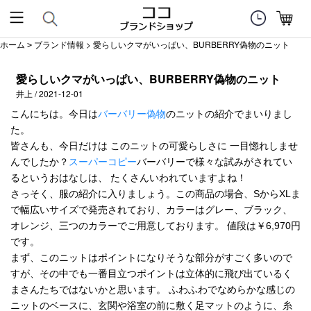
ホーム
ブランド情報
> 愛らしいクマがいっぱい、BURBERRY偽物のニット
>
愛らしいクマがいっぱい、BURBERRY偽物のニット
井上 / 2021-12-01
こんにちは。今日は
バーバリー偽物
のニットの紹介でまいりまし
た。
皆さんも、今日だけは このニットの可愛らしさに 一目惚れしませ
んでしたか？
スーパーコピー
バーバリーで様々な試みがされてい
るというおはなしは、 たくさんいわれていますよね！
さっそく、服の紹介に入りましょう。この商品の場合、SからXLま
で幅広いサイズで発売されており、カラーはグレー、ブラック、
オレンジ、三つのカラーでご用意しております。 値段は￥6,970円
です。
まず、このニットはポイントになりそうな部分がすごく多いので
すが、その中でも一番目立つポイントは立体的に飛び出ているく
まさんたちではないかと思います。 ふわふわでなめらかな感じの
ニットのベースに、玄関や浴室の前に敷く足マットのように、糸