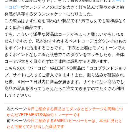
に感動して涙が出そうです。そして最後の画竜頂点として
スーパ
ーコピー
ヴァレンティノのロゴを大きく打ち込んで華やかさと挑
発感が共存するダウンジャケットになりました。
この製品はまず性別を問わない製品です! 男でも女でも違和感なく
よく似合う商品です。
でも、こういう派手な製品はコーデがちょっと難しいかもしれま
せん! ですので、私がおすすめするベストコーデはダウンそのもの
をポイントに活用することです。 下衣と上着はモノなトーンで大
きくポイントなしに着た状態でこのダウンをマッチしたら、全体
コーデが大きく目立たずに全体的に調和すると思います。
こちらのスーパーコピーVALENTINO商品は「ココブランドショッ
プ」サイトに入ってご購入できます！また、振り込みが確認され
た後、４日〜７日以内に商品が届きます。サイトにない商品でも
商品の写真を送ってもらえたらご注文できますのでたくさん利用
してください。
次のページ:
今日ご紹介する商品はモダンさとビンテージを同時につ
かんだVETEMENTS偽物のトレーナーです
前のページ:
今日ご紹介するAMIRIコピーパーカーは、本当に見たと
たん可愛くて叫び出した商品です