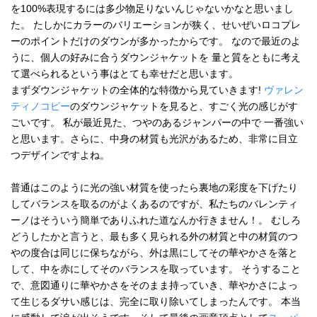
を100%表現するには多少物足りないんじゃないかなと思いまし
た。 たしかにカラーのバリエーションが狭く、せいぜいロコプレ
ーのポイントだけのダウンが多かったからです。 なので最近のよ
うに、個人の好みに合うダウンジャケットを 量と質をともに考え
て選べられるという事はとても幸せだと思います。
まずダウンジャケットの全体的な特徴から見ていきます!
ヴァレン
ティノコピー
のダウンジャケットを見ると、すごく光の感じがす
ごいです。 私が最近見た、つやのあるジャンパーの中で 一番強い
と思います。さらに、中身の材質も光沢があるため、非常に目立
つデザインですよね。
普通はこのように光の強い材質を使ったら裏地の彩度を下げたり
してバランスを取るのがよくあるのですが、私たちのバレンティ
ーノはそういう簡単でありふれた道なんか行きません！。 むしろ
どうしたかと言うと、最も多く見られる外の材質と中の材質のつ
やの度合は同じに保ちながら、外は黒にしてその華やかさを落と
して、中を赤にしてそのバランスを取っています。 そうすること
で、意図通りに華やかさをそのまま持っていき、華やかさによっ
て生じるダサい感じは、完全に取り除いてしまったんです。 本当