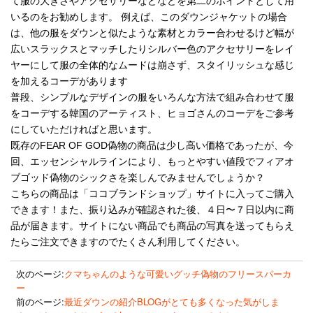
て服の大きさやアクセサリーなどなどを第二のポイントとして用
いるのをお勧めします。 例えば、このダウンジャケットの場合
は、他の服をダウンと似たような素材とカラー合わせるけど幅が
広いスラックスとマッチしたりシルバー色のアクセサリーをレイ
ヤーにして服の全体的なムードは崩さず、スタイリッシュな感じ
を加えるコーデがあります
普段、シンプルなデザインの服をいろんな方法で組み合わせて服
をコーデする韓国のアーティスト、ヒョゴさんのコーデをご参考
にしていただければと思います。
既存のFEAR OF GOD偽物の商品は少し高い価格であったが、今
回、エッセンシャルラインにより、もっとやすい値段でフィアオ
ブゴッド偽物のシックさを楽しんでみませんでしょうか？
こちらの商品は「ココブランドショップ」サイトに入ってご購入
できます！また、振り込みが確認された後、４日〜７日以内に商
品が届きます。サイトにない商品でも商品の写真を送ってもらえ
たらご注文できますのでたくさん利用してください。
次のページ:
クマちゃんのような可愛いグッチ偽物のフリースパーカ
ー
前のページ:
最近ダウンの紹介BLOGがとても多くなった気がしま