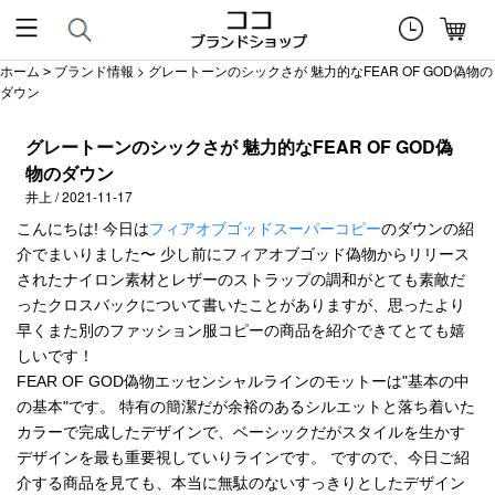
ホーム
ブランド情報
> グレートーンのシックさが 魅力的なFEAR OF GOD偽物の
>
ダウン
グレートーンのシックさが 魅力的なFEAR OF GOD偽
物のダウン
井上 / 2021-11-17
こんにちは! 今日は
フィアオブゴッドスーパーコピー
のダウンの紹
介でまいりました〜 少し前にフィアオブゴッド偽物からリリース
されたナイロン素材とレザーのストラップの調和がとても素敵だ
ったクロスバックについて書いたことがありますが、思ったより
早くまた別のファッション服コピーの商品を紹介できてとても嬉
しいです！
FEAR OF GOD偽物エッセンシャルラインのモットーは"基本の中
の基本"です。 特有の簡潔だが余裕のあるシルエットと落ち着いた
カラーで完成したデザインで、ベーシックだがスタイルを生かす
デザインを最も重要視していりラインです。 ですので、今日ご紹
介する商品を見ても、本当に無駄のないすっきりとしたデザイン