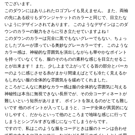
でございます。
このダウンにはありふれたロゴプレイも見えません。 また、両袖
の先にある絞りもダウンジャケットのカラーと同じで、目立たな
いようにデザインされてあります。 このようなデザインはこのダ
ウンのカラーの魅力をさらに引き立たせていますよね！
このダウンのカラーは完全に黒でもないグレーでもない、ちょっ
としたブルーが漂っている奥妙なグレーカラーです。 このような
カラー感は、神秘的な雰囲気を演出しながらも華やかなポイント
を持っていなくても、服のそのものの素朴な感じを目立たせるこ
とが出来ます！ また、少し上まで上がってくる首の部分とパーカ
ーのように感じさせる糸がまかり間違えばとても冷たく見えるか
もしれない服の全体的な雰囲気をを緩めてくれました。
ところがこんなに奥妙なカラー感は服の全体的な雰囲気に与える
神秘性は本当に無視できない長所でが、その分コーディネートが
難しいという短所があります。 ポイントを加えるのがとても難し
いです 他のポイントが入ってしまうと、コーデ全体が異質的にな
りしやすく、だからといって他のところまで地味な感じに行って
しまうとシンプルすぎな感じになってしまうからです。
ですので、私はこのような服をコーデときは服のトーンは合わせ