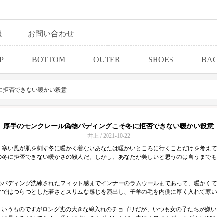
報
お問い合わせ
P
BOTTOM
OUTER
SHOES
BA
に拒否できない暖かい殺意
厚手のモンクレール偽物パディングこそ冬に拒否できない暖かい殺意
井上 / 2021-10-22
。寒い風が肌を刺す冬に暖かく着ないあなたは暖かいところに行くことだけを考えて
冬に拒否できない暖かさの殺人だ。しかし、あなたが美しいと思うのは言うまでもな
のパディング洗練されたフィット感までインナーのラムウールまであって、暖かくて
クではつらつとした若さとスリムな感じを演出し、子羊の毛を内側に厚く入れて寒い
そういうものですがロング丈の大きな綿入れのチョゴリだが、いつも女の子たちが嫌