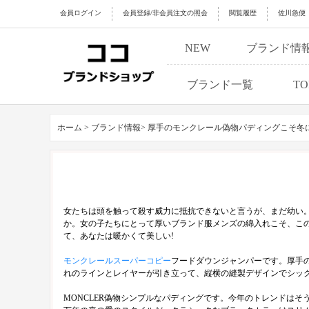
会員ログイン
会員登録/非会員注文の照会
閲覧履歴
佐川急便
NEW
ブランド情
ブランド一覧
TO
ホーム >
ブランド情報>
厚手のモンクレール偽物パディングこそ冬
女たちは頭を触って殺す威力に抵抗できないと言うが、まだ幼い
か。女の子たちにとって厚いブランド服メンズの綿入れこそ、この
て、あなたは暖かくて美しい!
モンクレールスーパーコピー
フードダウンジャンパーです。厚手
れのラインとレイヤーが引き立って、縦横の縫製デザインでシッ
MONCLER偽物シンプルなパディングです。今年のトレンドは