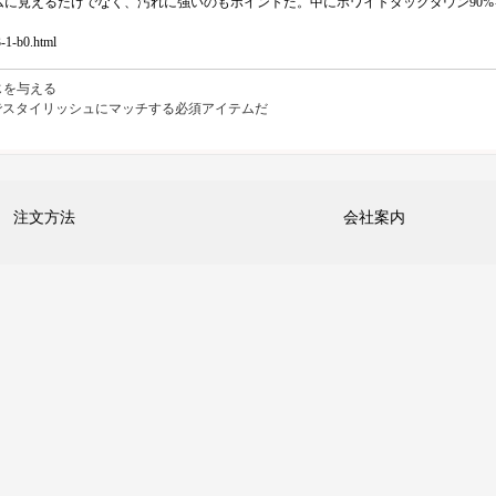
に見えるだけでなく、汚れに強いのもポイントだ。中にホワイトダックダウン90%
1-b0.html
じを与える
中でスタイリッシュにマッチする必須アイテムだ
注文方法
会社案内