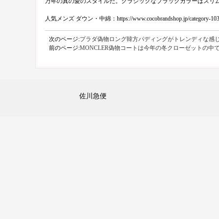
万年の真の愛のスタイルだ。クラシックなブラックカラーはスリム
人気メンズ ダウン・中綿：https://www.cocobrandshop.jp/category-103-
次のページ:
プラダ偽物ロング韓方パディングがトレンディな感
前のページ:
MONCLER偽物コートは今年の冬クローゼットの
佐川急便