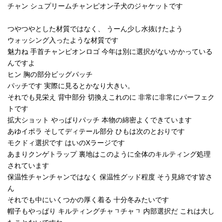
チャン シュプリームチャンピオン子犬のジャケットです
つやつやとした材質ではなく、 うーん少し水抜けたよう
ウォッシング入ったような材質です
魅力ね 手首チャンピオンロゴ 今年は別に選択がないかかっている
んですよ
ヒン 胸の部分ビッグパッチ
パッチです 実際に見るとかなり大きい。
それでも見栄え 背中部分 切換えこれのに 非常に非常にパーフェク
トです
拡大ショット やっぱりパッチ 本物の綿密よくできています
あゆイポラ そしてディテール部分 ひもは次のとおりです
モクドィ選択です はいのXラージです
あまりクンゲトラップ 裏地はこのように全体のキルティング処理
されています
保温性チャンチャンではなく 保温性グッド程度 そう見綿です皆さ
ん
それでも中にいくつかの厚く着る 十分冬みたいです
帽子もやっぱり キルティングチャᆨチャᆨ 内部選択だ これは大し