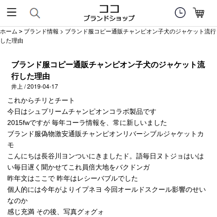
ホーム
ブランド情報
> ブランド服コピー通販チャンピオン子犬のジャケット流行
>
した理由
ブランド服コピー通販チャンピオン子犬のジャケット流
行した理由
井上 / 2019-04-17
これからチリとチート
今日はシュプリームチャンピオンコラボ製品です
2015fwですが 毎年コーラ情報を、常に新しいました
ブランド服偽物激安通販チャンピオンリバーシブルジャケットカ
モ
こんにちは長谷川ヨンついにきましたド。語毎日ヌトジョはいは
い毎日遅く聞かせてこれ員倍大地をバクドンガ
昨年文はここで 昨年はレシーバブルでした
個人的には今年がよりイプネヨ 今回オールドスクール影響のせい
なのか
感じ充満 その後、写真グォグォ