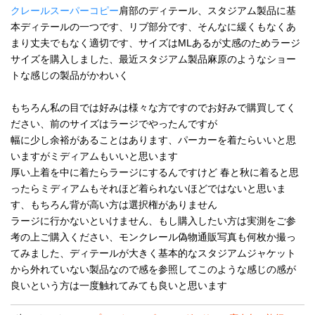
クレールスーパーコピー
肩部のディテール、スタジアム製品に基
本ディテールの一つです、リブ部分です、そんなに緩くもなくあ
まり丈夫でもなく適切です、サイズはMLあるが丈感のためラージ
サイズを購入しました、最近スタジアム製品麻原のようなショー
トな感じの製品がかわいく
もちろん私の目では好みは様々な方ですのでお好みで購買してく
ださい、前のサイズはラージでやったんですが
幅に少し余裕があることはあります、パーカーを着たらいいと思
いますがミディアムもいいと思います
厚い上着を中に着たらラージにするんですけど 春と秋に着ると思
ったらミディアムもそれほど着られないほどではないと思いま
す、もちろん背が高い方は選択権がありません
ラージに行かないといけません、もし購入したい方は実測をご参
考の上ご購入ください、モンクレール偽物通販写真も何枚か撮っ
てみました、ディテールが大きく基本的なスタジアムジャケット
から外れていない製品なので感を参照してこのような感じの感が
良いという方は一度触れてみても良いと思います