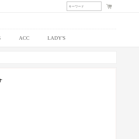
G
ACC
LADY'S
す