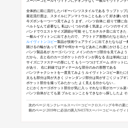
スーパーコピールイヴィトンにナオンゲなく 一般ルイヴィトンライ
全体的に前に流行したバギーパンツスタイルである ラップトップ
最近流行度は、スタイルにアンマトウルこともあって 好き嫌いが
今ズボンを一つ一つ見てみよう まず、パンツ自体に 絞りで腰に
ベルトなんて必要なし 私はいくつかの多く気楽よ パンツのサイズ
バンドでウエストサイズ調節が可能 そしてカチカチ音に出てきた
一般ルイヴィトンに出てきたので、 アウトドア形態のだなと出た
ルイヴィトンコピー
製品が技術ウェアラインに出てきたならば 一
賭けるの輪があって 帽子や何かキーなどあれこれ腰にかけること
パンツ製品名が カーゴパンツと メインのカーゴ部分を見てみよう
だから、左と右のカーゴポケットのラインが異なる 左は単純には
サイズにファスナーの形にして もう一つつけてズーム ポケットに
があり、 右に斜線ではディテールな部分のみの形態である
パンツチャクシャトを一度見てみよう ルイヴィトンコピー新たに
太もも部分は筒が大きく ジャンダンジ部分は筒がすごくジョプギンで
ポケット部分を撮ってみたかった よく見える分からない...
とにかくカーゴポケット部分が気に入っ それなり筒がカーソル楽
パンツ自体がとても楽 ブルヒョンことをできなかっ探ししたよ そ
次のページ:
モンクレールスーパーコピークロスバッグ今年の夏
前のページ:
2019年に必須の購入N41578スーパーコピールイ