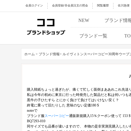
会員ログイン
会員登録/非会員注文の照会
閲覧履歴
佐川急便
NEW
ブランド情
ブランド一覧
TO
ホーム >
ブランド情報>
ルイヴィトンスーパーコピー30周年ウーブ
購入韓紙ちょっと過ぎたが、痛くて忙しく面倒まああれこれ先送
私は今年の初めに東京に行った時発売した製品だと私は何いつも
黒牛の子ひたすら とにかく負けて負けてはいけない安く？
終電に乗って旧たりした 意味のない定価180 $
notreで
ブランド服
スーパーコピー
通販新規購入15％クーポン使って 15
BQ7293-010
同サイズでも品番が違いますので、 本物の是非実測見購入したい