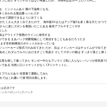
ンに出た オリジナルではない考慮したが、 30周年記念カーゴという声に。
は、トンジョムあり 膝の下論狭くなる。
多く分かれる製品勝っハルゴダ
合わせて調節できるように出てくる
がたくさん大きく出てきたので、 海外版XSまたはアジア版Sを多く着る方だ かつ
 さらに楽にズボンを着脱いだことある 級倍アプルテすごくやす
りした
般はアウトドア形態のラインに発売する
ができる まあパック焼酎瓶輪にして発信することもあるだろうたさ
 まず非対称構造のポケットがかかっている
ジッパーカーゴ形式でのみ出てきた だが、右は メインカーゴはチョイムがで出てき
あれこれダムウルスにおけるすごく気楽さ そしてズボンの裾は すっきり落とし狭く
位置を探して撮ってきた モンガー中心もアンマトゴ気に入らない パンツが排気形で
ある 当然に口ジャケットがなく CPジャケットに...
イプウルスあり 何度着て通勤してみた
れではこれ書いて寝 明日出勤します。
には必須です
ヴィトンスペロンバックパック