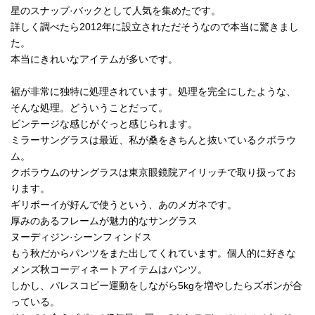
星のスナップ·バックとして人気を集めたです。
詳しく調べたら2012年に設立されただそうなので本当に驚きまし
た。
本当にきれいなアイテムが多いです。
裾が非常に独特に処理されています。処理を完全にしたような、
そんな処理。どういうことだって。
ビンテージな感じがぐっと感じられます。
ミラーサングラスは最近、私が桑をきちんと抜いているクボラウ
ム。
クボラウムのサングラスは東京眼鏡院アイリッチで取り扱ってお
ります。
ギリボーイが好んで使うという、あのメガネです。
厚みのあるフレームが魅力的なサングラス
ヌーディジン·シーンフィンドス
もう秋だからパンツをまた出してくれています。個人的に好きな
メンズ秋コーディネートアイテムはパンツ。
しかし、パレスコピー運動をしながら5kgを増やしたらズボンが合
っている。