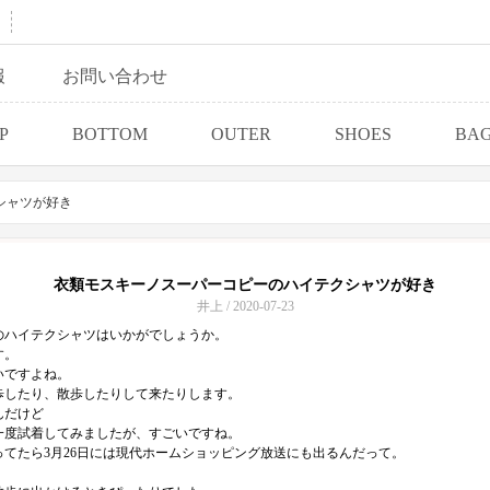
報
お問い合わせ
P
BOTTOM
OUTER
SHOES
BA
シャツが好き
衣類モスキーノスーパーコピーのハイテクシャツが好き
井上 / 2020-07-23
のハイテクシャツはいかがでしょうか。
す。
いですよね。
歩したり、散歩したりして来たりします。
んだけど
一度試着してみましたが、すごいですね。
てたら3月26日には現代ホームショッピング放送にも出るんだって。