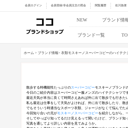
会員ログイン
会員登録/非会員注文の照会
閲覧履歴
佐川急便
NEW
ブランド情
ブランド一覧
TO
ホーム >
ブランド情報>
衣類モスキーノスーパーコピーのハイテク
散歩する時機能性たっぷりの
スーパーコピー
モスキーノブランド
今日のご紹介内容はスーパーコピー服メンズのハイテクシャツで
最近天気が本当に良くて時間さえあれば外に出て散歩でも行きた
私も最近は仕事をして天気がよければ、外に出て散歩したり、散
でもそういう時適当なスポーツ衣類、ジャージがなくて悩んでた
今回知り合いの兄が
モスキーノスーパーコピー
を紹介しながら、
そしてやっぱり知ってるだけ見えるって聞いたけど、ブランド知っ
写真を通してより詳しい内容を見てみようか。