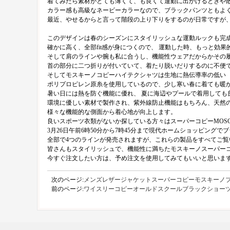
着てみたら素材がとても薄くて、も良くて運動に出かけるときや
カラー感も高級なネービーカラーなので、ブラックパンツともよ
最近、やせるからと言って階段の上り下りをするのが日常ですが、
このデザインは春のシーズンにスタイリッシュな運動ルックも完
確かに高く、全部fit感が身につくので、 運動した時、もっと効果
そして肩のラインや腕も私に合うし、機能性ウェアだからかその
首の部分に二つ折りが付いていて、着たり脱いだりするのに不便
そしてモスキーノコピーハイテクシャツは生地に熱伝導率の低い
ポリプロピレン原糸を使用しているので、少し寒い春に着ても暖
暑い日には熱を防ぐ機能に優れ、 夏に海辺やプールで着用しても
環境に優しい素材で製作され、紫外線防止機能はもちろん、天然
様々な機能的な側面から着心地が向上します。
良いスポーツ衣類がないか探している方々はスーパーコピーMOSC
3月26日午前6時50分から7時45分まで現代ホームショッピング
全部で4つのラインが発売されますが、これらの製品をすべてご覧
皆さんもスタイリッシュで、機能性に満ちたモスキーノスーパー
今すぐ注文したい方は、予め注文を使用してみてもいいと思いま
次のページ:
メンズレザージャケットスーパーコピーモスキーノ
前のページ:
ワイスリーコピーオールドスクールブラックショー