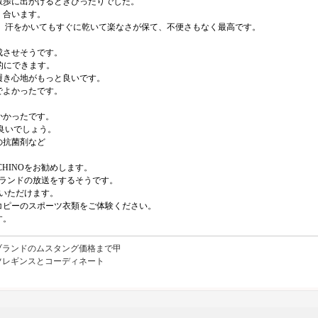
散歩に出かけるときぴったりでした。
く合います。
 汗をかいてもすぐに乾いて楽なさが保て、不便さもなく最高です。
成させそうです。
的にできます。
履き心地がもっと良いです。
でよかったです。
かかったです。
良いでしょう。
の抗菌剤など
HINOをお勧めします。
でブランドの放送をするそうです。
いただけます。
コピーのスポーツ衣類をご体験ください。
す。
ブランドのムスタング価格まで甲
ツレギンスとコーディネート