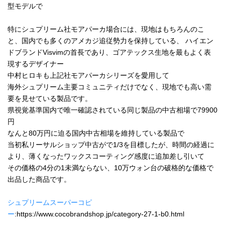
型モデルで
特にシュプリーム社モアパーカ場合には、現地はもちろんのこ
と、国内でも多くのアメカジ追従勢力を保持している、 ハイエン
ドブランドVisvimの首長であり、ゴアテックス生地を最もよく表
現するデザイナー
中村ヒロキも上記社モアパーカシリーズを愛用して
海外シュプリーム主要コミュニティだけでなく、現地でも高い需
要を見せている製品です。
県視覚基準国内で唯一確認されている同じ製品の中古相場で79900
円
なんと80万円に迫る国内中古相場を維持している製品で
当初私リーサルショップ中古がで1/3を目標したが、時間の経過に
より、薄くなったワックスコーティング感度に追加差し引いて
その価格の4分の1未満ならない、10万ウォン台の破格的な価格で
出品した商品です。
シュプリームスーパーコピ
ー
:https://www.cocobrandshop.jp/category-27-1-b0.html