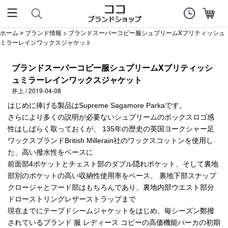
ホーム
ブランド情報
> ブランドスーパーコピー服シュプリームXブリティッシュ
>
ミラーレインワックスジャケット
ブランドスーパーコピー服シュプリームXブリティッシ
ュミラーレインワックスジャケット
井上 / 2019-04-08
はじめに捧げる製品はSupreme Sagamore Parkaです。
さらにより多くの説明が必要ないシュプリームのボックスロゴ感
性はしばらく取っておくが、 135年の歴史の英国ヨークシャー足
ワックスブランドBritish Millerain社のワックスコットンを使用し
た、高い撥水性をベースに
前面部4ポケットとチェスト部のダブル隠れポケット、そして裏地
部別のポケットの高い収納性使用率をベース、 裏地下部スナップ
クロージャとフード部はもちろんであり、裏地内部ウエスト部分
ドローストリングレザーストラップまで
現在までにテープドシームジャケットをはじめ、毎シーズン鄭撥
されているブランド 服 レディース コピーの高価機能パーカの初期