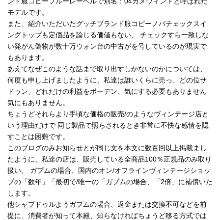
ンド服コピーブルーレーベルで別名：04カメウィンドと呼ばれた
モデルです。
また、紹介いただいたグッチブランド服コピーノバチェックスイ
ングトップも定価品を論じる価値もない、 チェックすら一致しな
い発がん偽物が数十万ウォン台の中古がを号しているのが現実で
もあります。
あえてなぜこのような話まで取り出すしかないのかについては、
何度も申し上げましたように、私達は誰いくらに売っ、どの位サ
ドゥン、どれだけの利益をボーデン、気にする必要もありません
気にもありません。
ちょうどそれらより手頃な価格の販売/のようなヴィンテージ店と
いう理由だけで 同じ製品で照らされるとき非常に不快な感情を隠
すことは困難です。
このブログのみお知らせとが同じ文を本文に数百回以上掲載まし
たように、私達の店は、販売している全商品100％正規品のみ取り
扱い、 ガプムの場合、国内のオン/オフラインヴィンテージショッ
プの「数年」「最初で/唯一の「ガプムの場合、「2倍」に補償いた
します。
他シャプドゥルようガプムの場合、返金または交換不可などを前
提に、消費者が知って本殿、知らなければちょうど移る方式では