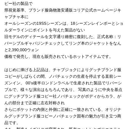
ピー社の製品で
県視覚基準、ブランド服偽物激安通販コリア公式ホームページキ
ャプチャ本に
オールシーズンの19SSシーズンは、18シーズンレインボーとショ
ルダーラインにポイントを与えた製品がない
旧モデルのディテールを文字通り緻密に復刻した、正式名称：リ
バーシブルギャバジンチェックしてリング本のジャケットをなん
と2,390,000ウォン
価格で発売し、現在も販売されているホットアイテムです。
はじめに捧げる上記品は、チャブジョクによりグッチブランド服
コピーがしばらくの間、ノバチェックの生産を停止する直前シー
ズンイン、 00's後半ロンドンラベルで生産された製品でリバーシ
ブルで、様々な演出はもちろんであり、 写真のように中央を基点
にグッチブランド服コピー社ノバチェックがボディからカラ、が
んの部分まで正確に左右対称され
さらにポケットの内側と外側に正確に一致されている、オリジナ
ルグッチブランド服コピーノバチェック固有の魅力が引き立つ商
品です。