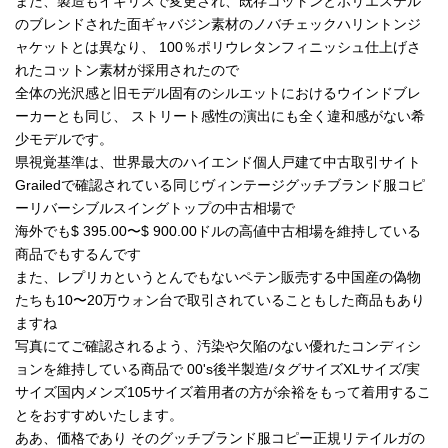
また、製造もイギリスで変更され、既存コットンとポリエステル
のブレンドされた面ギャバジン素材のノバチェックハリントンジ
ャケットとは異なり、 100％ポリウレタンフィニッシュ仕上げさ
れたコットン素材が採用されたので
全体の光沢感と旧モデル固有のシルエットにおけるウインドブレ
ーカーとも同じ、 ストリート感性の演出にも全く違和感がない希
少モデルです。
県視覚基準は、世界最大のハイエンド個人戸建て中古取引サイト
Grailedで確認されている同じヴィンテージグッチブランド服コピ
ーリバーシブルスイングトップの中古相場で
海外でも$ 395.00〜$ 900.00ドルの高値中古相場を維持している
商品でもするんです
また、レプリカというとんでもないペテン販売する中国産の偽物
たちも10〜20万ウォン台で取引されていることもした商品もあり
ますね
写真にてご確認されるよう、汚染や欠陥のない優れたコンディシ
ョンを維持している商品で 00's後半製造/タグサイズXLサイズ/実
サイズ国内メンズ105サイズ着用者の方が余裕をもって着用するこ
とをおすすめいたします。
ああ、価格であり そのグッチブランド服コピー正規リテイルガの