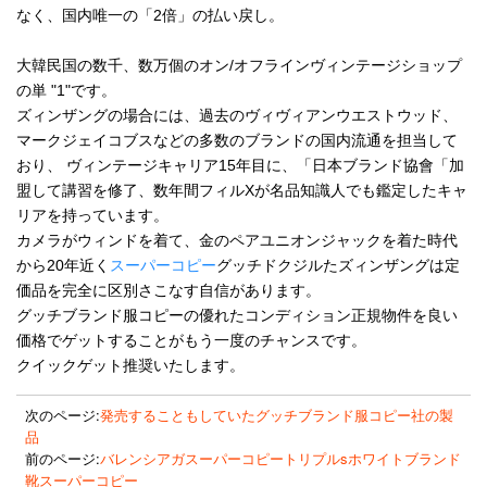
なく、国内唯一の「2倍」の払い戻し。
大韓民国の数千、数万個のオン/オフラインヴィンテージショップ
の単 "1"です。
ズィンザングの場合には、過去のヴィヴィアンウエストウッド、
マークジェイコブスなどの多数のブランドの国内流通を担当して
おり、 ヴィンテージキャリア15年目に、「日本ブランド協會「加
盟して講習を修了、数年間フィルXが名品知識人でも鑑定したキャ
リアを持っています。
カメラがウィンドを着て、金のペアユニオンジャックを着た時代
から20年近く
スーパーコピー
グッチドクジルたズィンザングは定
価品を完全に区別さこなす自信があります。
グッチブランド服コピーの優れたコンディション正規物件を良い
価格でゲットすることがもう一度のチャンスです。
クイックゲット推奨いたします。
次のページ:
発売することもしていたグッチブランド服コピー社の製
品
前のページ:
バレンシアガスーパーコピートリプルsホワイトブランド
靴スーパーコピー