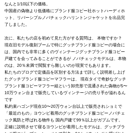
なんと1/10以下の価格。
中国産の偽物より低価格にブランド服コピー社ホットハーディホ
ット、リバーシブルノバチェックハリントンジャケットを出品完
了しました。
次に、私たちの店を初めて見た方がする質問は、 本物ですか？
現在旧モデル復刻ブームで特にグッチブランド服コピーの場合に
は、国内でも非常に多くのヴィンテージグッチブランド服コピー
戸建てを会ってみることができるが ノバチェックモデルは、本物
のは、20％未満で閲覧すら難しいのが現実でもあります。
私たちのブログで定価品を区別する方法まで詳しく説明差し上げ
たグッチブランド服コピーマフラーは、 現在タイで奇妙なグッチ
ブランド服コピーマフラー組という卸売形で流通された偽物が5〜
10万ウォン台まで販売しているヴィンテージの売り手が溢れるん
です
私約束ハゴンデ現在10〜20万ウォン台以上で販売されショミで
「最近のもの」ヨウンビ着用のグッチブランド服コピーノバチェ
ック風防と呼ばれる物件も 国内戸建て99％以上がガプムです。
正確に説明させて寝るヨウンビが着用したモデルは、グッチブラ