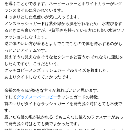
を選ぶことができます。ネービーカラーとホワイトカラーがレグ
ランスタイルに分かれています。
すっきりとした色使いが気に入ってます。
メンズラッシュガードは紫外線から肌を守れるため、水遊びをす
るときにも良いですが、+貧弱さを持っている方にも良い水遊びフ
ァッションになります。
逆に体のいい方が着るとよりでこでこなので体を誇示するのがも
っといいアイテムです。
見えそうな見えなさそうなセクシーさと言うか それなりに運動を
したんですが、こうだという。
グッチコピーメンズラッシュガード95サイズを着ました。
あまりタイトしなくてよかったです。
余裕のあるfitが好きな方々が着ればいいと思います。
そして
グッチスーパーコピー
ラッシュガードの特徴。
首の回りがタイトなラッシュガードを発売脱ぐ時にとても不便で
す。
脱いだら髪の毛が抜かれる でもこんなに後ろのファスナーがあっ
て発売脱ぐ時はとても楽でよかったです。