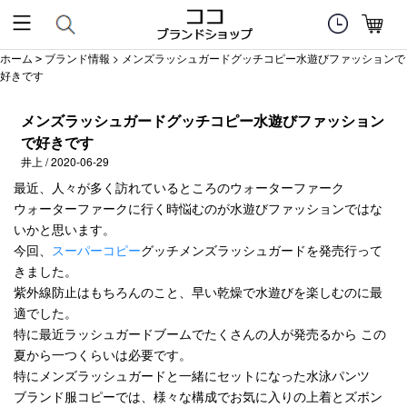
ホーム
ブランド情報
> メンズラッシュガードグッチコピー水遊びファッションで
>
好きです
メンズラッシュガードグッチコピー水遊びファッション
で好きです
井上 / 2020-06-29
最近、人々が多く訪れているところのウォーターファーク
ウォーターファークに行く時悩むのが水遊びファッションではな
いかと思います。
今回、
スーパーコピー
グッチメンズラッシュガードを発売行って
きました。
紫外線防止はもちろんのこと、早い乾燥で水遊びを楽しむのに最
適でした。
特に最近ラッシュガードブームでたくさんの人が発売るから この
夏から一つくらいは必要です。
特にメンズラッシュガードと一緒にセットになった水泳パンツ
ブランド服コピーでは、様々な構成でお気に入りの上着とズボン