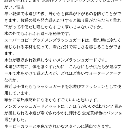
縫製がされています 水遊びファッションでメンズラッシュガード
がいい理由
早い乾燥で水遊びの後、外からも体温が下がるのを防ぐことがで
きます。普通の服を発売遊んだりすると織り目がだらだらと垂れ
下がって不便だし噛むからすごく寒いじゃないですか。
水の外でもふわふわ遊べる秘訣です。
スーパーコピーグッチメンズラッシュガードは、着た時に冷たく
感じられる素材を使って、着ただけで涼しさを感じることができ
ます。
水分が吸収され乾燥しやすいメンズラッシュガードです。
水遊びの前に、体をほぐすために、こんなにも子供たちが遊ぶプ
ールで水をかけて遊ぶ人々が、どれほど多いウォーターファーク
なのか。
最近は子供たちもラッシュガードを水遊びファッションとして使
用しています。
確かに紫外線防止になるからすごくいいと思います。
メンズラッシュガードとセットにしたほうがいい水泳パンツ 青み
が感じられる水遊び場でさわやかに弾ける 蛍光黄緑色のパンツを
選びました。
ネービーカラーとボ色できれいなスタイルに演出できます。