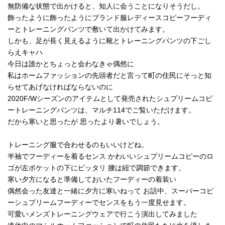
無防備な状態で出かけると、知人に会うことになりそうだし。
飾ったように飾ったようにブランド服レディースコピーフーディ
ーとトレーニングパンツで敷いて出かけてみます。
しかも、足が長く見えるように靴とトレーニングパンツの下ごし
らえキャハ
今日は誰かとちょっと会わなきゃ偶然に
私はホームファッションの先頭者だと言って町の住民にそっと知
らせてあげなければならないのに
2020F/Wシーズンのアイテムとして発売されたシュプリームコピ
ートレーニングパンツは、マルチ114でご覧いただけます。
だから寒いと思ったが 思ったより暑いでしょう。
トレーニング服で合わせるのもいいけどね。
半袖でフーディーを着るセンス かわいいシュプリームコピーのロ
ゴが左ポケットの下にピッタリ 腰は紐で調節できます。
寒い夕方になると準備しておいたフーディーの着装い
偶然会った友達と一緒に夕方に寒いねって お話中、スーパーコピ
ーシュプリームフーディーでセンスをもう一度見せます。
可愛いメンズトレーニングウェアで行こう演出してみました