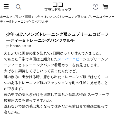
ホーム
ブランド情報
> 少年っぽいメンズトレーニング服シュプリームコピーフー
>
ディー&トレーニングパンツマルチ
少年っぽいメンズトレーニング服シュプリームコピーフ
ーディー&トレーニングパンツマルチ
井上 / 2020-06-19
久しぶりに田舎の家を訪れて2日間ゆっくり休んできました。
でもまた日常で今回はご紹介した
スーパーコピー
シュプリームフ
ーディーとトレーニングパンツ着用カットをお見せします。
大げさに期待してほしいって言ったんだけど。
町の飲みに出かける時、膝から出たトレーニング服ではなく、コ
シのあるトレーニング服のファッションを町の住民に見せること
ができます。
家の中での安らぎだけを追求して落ちた母親の特命 スーファーで
祭祀用の栗を買ってきてハル。
洗わないで髪の毛は丸くなって休みだから前日まで映画に殴って
寝たから。