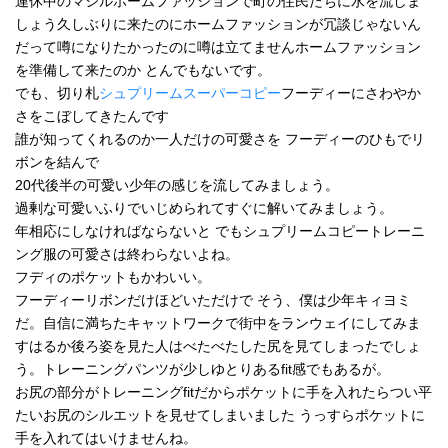
連休中のマシルホームファッションで町の住民たちに水を流しま
しょう久しぶりに来たのにホームファッションが冗談じゃないん
だって噂になりたかったのに噂は立てませんホームファッション
を準備して来たのか とんでもないです。
でも、切り札
シュプリームスーパーコピー
フーディーにさわやか
さをこぼしてきたんです
誰が知ってくれるのか一人だけの可愛さを フーディーのひもでリ
ボンを結んで
20代後半の可愛い少年の感じを流してみましょう。
過剰な可愛いふりでいじめられてすぐに解いてみましょう。
年相応にしなければならないと でもシュプリームコピートレーニ
ング服の可愛さは終わらないよね。
フディのポケットもかわいい。
フーディーリボンだけほどいただけで そう、僕は少年キィヨミ
だ。自信に満ちたキャットワークで街中をランウェイにしてみま
すはるか後ろ姿を見た人はべたべたした尻を見てしまったでしょ
う。トレーニングパンツが少しゆとりあるfit感でもあるが。
お尻の部分がトレーニングfitだからポケットに手を入れたらつい平
たいお尻のシルエットを見せてしまいました うっすらポケットに
手を入れてはいけませんね。