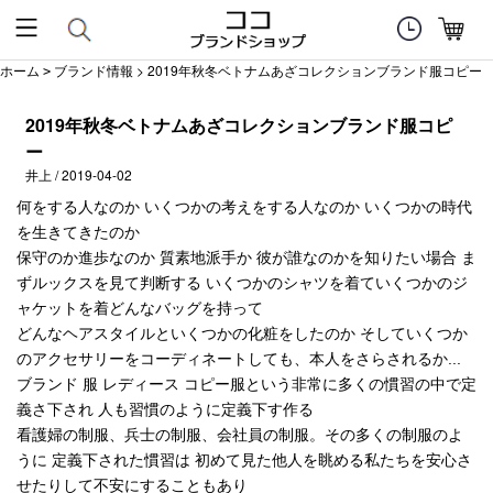
ホーム
ブランド情報
> 2019年秋冬ベトナムあざコレクションブランド服コピー
>
2019年秋冬ベトナムあざコレクションブランド服コピ
ー
井上 / 2019-04-02
何をする人なのか いくつかの考えをする人なのか いくつかの時代
を生きてきたのか
保守のか進歩なのか 質素地派手か 彼が誰なのかを知りたい場合 ま
ずルックスを見て判断する いくつかのシャツを着ていくつかのジ
ャケットを着どんなバッグを持って
どんなヘアスタイルといくつかの化粧をしたのか そしていくつか
のアクセサリーをコーディネートしても、本人をさらされるか...
ブランド 服 レディース コピー服という非常に多くの慣習の中で定
義さ下され 人も習慣のように定義下す作る
看護婦の制服、兵士の制服、会社員の制服。その多くの制服のよ
うに 定義下された慣習は 初めて見た他人を眺める私たちを安心さ
せたりして不安にすることもあり