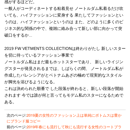
感がするほどだ。
一般人がコーディネートする粘着見せ ノートルダム私着るだけ吹
いても、ハイファッションに変身する 果たしてファッションとい
うのは、ハイファッションというのは また、どのように多くのビ
ジネス的な関係の中で、複雑に絡み合って新しい部に向かって突
破口をするか...
2019 FW VETMENTS COLLECTIONは終わりがたし 新しいスター
を切に待っているファッション事業で
ノートルダム私はまだ最もホットスターであり、 新しいライジン
グスターが発見されるまでは、しばらくの間、 ノートルダム私が
作成したバレンシアがとベトナムあざの極めて現実的なスタイル
が脚光を浴びるようになる。
これは決められた順番で した段落が終わると、新しい段落が開始
されます 今では誰が何と言ってもモデム私のスターになるためで
ある。
次のページ:
2019夏の女性のファッション上は単純にボトムスは豊か
にブランド服コピー
前のページ:
2019年春にも流行して秋にも流行する女性のコートブラ