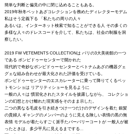
簡単な判断と偏見の中に閉じ込めることもある。
2019年秋冬ベットあざコレクションを務めたディレクターモデム
私はそう定義下る 「私たちの周りの人々
あるいは、インターネット検索で知ることができる人 その多くの
多様な人々のドレスコードを介して、私たちは、社会の制服を洞
察したい。
2019 FW VETEMENTS COLLECTIONは パリの3大美術館の一つ
である ポンピドゥーセンターで開かれた
現代的で奇妙なポンピドゥーセンターとベトナムあざの機器グェ
グェな組み合わせが最大化された評価を受けている。
ポンピドゥーセンターのエスカレーターに乗って降りてくるベッ
トモンショは リアリティショーを見るように
一般の人々は 慣習化されたスタイルを披露しながら、 コレクショ
ンの幻想とかけ離れた現実感をそのまま示した。
二つの異なる毛皮を引き続きつけ一つだけのデザインを着た 銀髪
の貴婦人 ギャングのメンバーのように見える険しい表情の黒の無
表情 モデルが着たらすごく派手たバーバリーコートが 一般人が被
ったときは、多少平凡に見えるまでする...