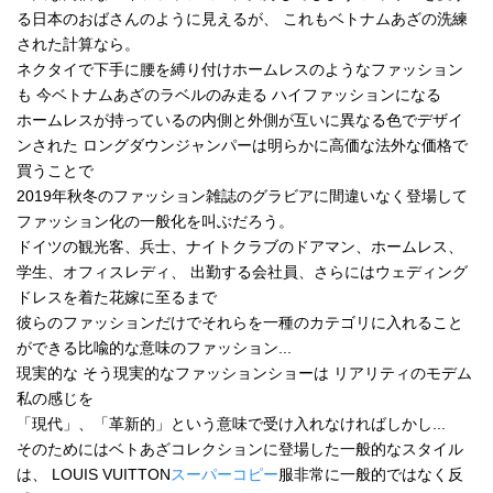
る日本のおばさんのように見えるが、 これもベトナムあざの洗練
された計算なら。
ネクタイで下手に腰を縛り付けホームレスのようなファッション
も 今ベトナムあざのラベルのみ走る ハイファッションになる
ホームレスが持っているの内側と外側が互いに異なる色でデザイ
ンされた ロングダウンジャンパーは明らかに高価な法外な価格で
買うことで
2019年秋冬のファッション雑誌のグラビアに間違いなく登場して
ファッション化の一般化を叫ぶだろう。
ドイツの観光客、兵士、ナイトクラブのドアマン、ホームレス、
学生、オフィスレディ、 出勤する会社員、さらにはウェディング
ドレスを着た花嫁に至るまで
彼らのファッションだけでそれらを一種のカテゴリに入れること
ができる比喩的な意味のファッション...
現実的な そう現実的なファッションショーは リアリティのモデム
私の感じを
「現代」、「革新的」という意味で受け入れなければしかし...
そのためにはベトあざコレクションに登場した一般的なスタイル
は、 LOUIS VUITTON
スーパーコピー
服非常に一般的ではなく反