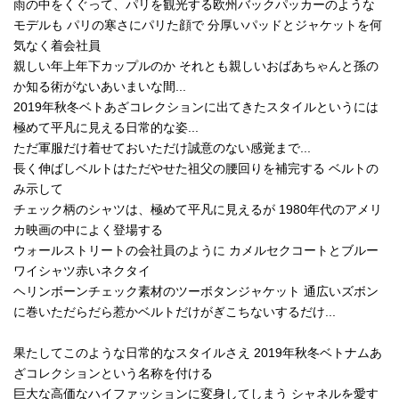
雨の中をくぐって、パリを観光する欧州バックパッカーのような
モデルも パリの寒さにパリた顔で 分厚いパッドとジャケットを何
気なく着会社員
親しい年上年下カップルのか それとも親しいおばあちゃんと孫の
か知る術がないあいまいな間...
2019年秋冬ベトあざコレクションに出てきたスタイルというには
極めて平凡に見える日常的な姿...
ただ軍服だけ着せておいただけ誠意のない感覚まで...
長く伸ばしベルトはただやせた祖父の腰回りを補完する ベルトの
み示して
チェック柄のシャツは、極めて平凡に見えるが 1980年代のアメリ
カ映画の中によく登場する
ウォールストリートの会社員のように カメルセクコートとブルー
ワイシャツ赤いネクタイ
ヘリンボーンチェック素材のツーボタンジャケット 通広いズボン
に巻いただらだら惹かベルトだけがぎこちないするだけ...
果たしてこのような日常的なスタイルさえ 2019年秋冬ベトナムあ
ざコレクションという名称を付ける
巨大な高価なハイファッションに変身してしまう シャネルを愛す