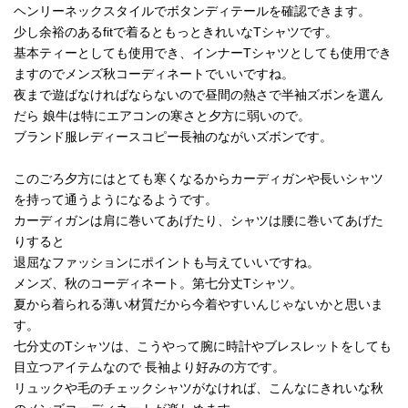
ヘンリーネックスタイルでボタンディテールを確認できます。
少し余裕のあるfitで着るともっときれいなTシャツです。
基本ティーとしても使用でき、インナーTシャツとしても使用でき
ますのでメンズ秋コーディネートでいいですね。
夜まで遊ばなければならないので昼間の熱さで半袖ズボンを選ん
だら 娘牛は特にエアコンの寒さと夕方に弱いので。
ブランド服レディースコピー長袖のながいズボンです。
このごろ夕方にはとても寒くなるからカーディガンや長いシャツ
を持って通うようになるようです。
カーディガンは肩に巻いてあげたり、シャツは腰に巻いてあげた
りすると
退屈なファッションにポイントも与えていいですね。
メンズ、秋のコーディネート。第七分丈Tシャツ。
夏から着られる薄い材質だから今着やすいんじゃないかと思いま
す。
七分丈のTシャツは、こうやって腕に時計やブレスレットをしても
目立つアイテムなので 長袖より好みの方です。
リュックや毛のチェックシャツがなければ、こんなにきれいな秋