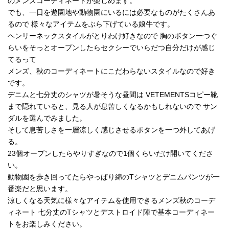
のメンズコーディネートが楽しめます。
でも、一日を遊園地や動物園にいるには必要なものがたくさんあ
るので 様々なアイテムをぶら下げている娘牛です。
ヘンリーネックスタイルがとりわけ好きなので 胸のボタン一つぐ
らいをそっとオープンしたらセクシーでいらだつ自分だけが感じ
てるって
メンズ、秋のコーディネートにこだわらないスタイルなので好き
です。
デニムと七分丈のシャツが暑そうな昼間は VETEMENTSコピー靴
まで隠れていると、見る人が息苦しくなるかもしれないので サン
ダルを選んでみました。
そして息苦しさを一層涼しく感じさせるボタンを一つ外してあげ
る。
23個オープンしたらやりすぎなので1個くらいだけ開いてくださ
い。
動物園を歩き回ってたらやっぱり綿のTシャツとデニムパンツが一
番楽だと思います。
涼しくなる天気に様々なアイテムを使用できるメンズ秋のコーデ
ィネート 七分丈のTシャツとデストロイド陣で基本コーディネー
トをお楽しみください。