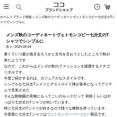
ホーム
ブランド情報
> メンズ秋のコーディネートヴェトモンコピー七分丈のTシ
>
ャツでシンプルに
メンズ秋のコーディネートヴェトモンコピー七分丈のT
シャツでシンプルに
井上 / 2020-06-04
暑くていつ夏が過ぎ去ろうかと文句を言おうとしたところで秋が
来たようです
なので、これからはメンズの秋のファッションを披露するイチゴ
ソボルです。
今度ご紹介するのは、カジュアルなスタイルです。
シンプルな七分丈Tシャツとデストロイド陣が基本になってアイテ
ムで充実させた
そんな動物園の見物にもってこいのルックだって 初秋くらいはや
っぱり七分丈のTシャツが向いています。
特に七分丈のTシャツが好きなので様々な種類を持っています。
今度着た七分丈Tシャツは
ヴェトモンスーパーコピー
製品です。