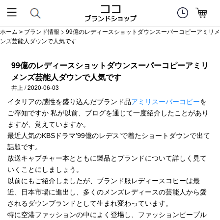
ホーム
ブランド情報
> 99億のレディースショットダウンスーパーコピーアミリメ
>
ンズ芸能人ダウンで人気です
99億のレディースショットダウンスーパーコピーアミリ
メンズ芸能人ダウンで人気です
井上 / 2020-06-03
イタリアの感性を盛り込んだブランド品
アミリスーパーコピー
を
ご存知ですか 私が以前、ブログを通じて一度紹介したことがあり
ますが、覚えていますか。
最近人気のKBSドラマ’99億のレデス’で着たショートダウンで出て
話題です。
放送キャプチャー本とともに製品とブランドについて詳しく見て
いくことにしましょう。
以前にもご紹介しましたが、ブランド服レディースコピーは最
近、日本市場に進出し、多くのメンズレディースの芸能人から愛
されるダウンブランドとして生まれ変わっています。
特に空港ファッションの中によく登場し、ファッションピープル