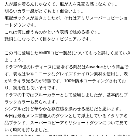
人が服を着るんじゃなくて、服が人を発売る感じなんです。
明るいカラー感がとてもよく似合います。
宅配ボックスが届きましたが、それはアミリスーパーコピーショ
ートダウンです。
これは何に使うものかという表情で眺める姿です。
艶消しになっていて目をひくビジュアルです。
この日に登場したAMIRIコピー製品についてもっと詳しく見ていき
ましょう。
ドラマ99億のレディースに登場する商品はAuvadueという商品で
す。表地はややユニークなグレイズドナイロン素材を使用し、表
がキラキラ光るのが特徴です、100%防水コーティングされてお
り、実用性も良いそうです。
ドラマの中ではブルーカラーとして登場しましたが、基本的なブ
ラックカラーも見られます。
シンプルだけど華やかな存在感を漂わせる感じだと思います。
今日は最近メンズ芸能人のダウンとして浮上しているイタリア名
品ブランド、スーパーコピーアミリショートダウンについて見て
いく時間を持ちました。