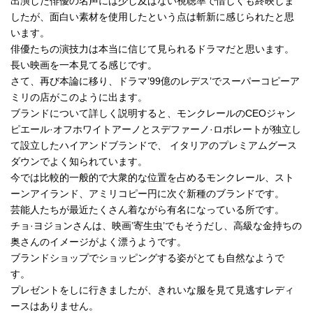
出演した俳優の名声には少し及ばない視聴率で惜しくも終映しま
したが、面白い素材を使用したという点は斬新に感じられたと思
います。
俳優たちの演技力は本当に信じて見られるドラマだと思います。
長い映画を一本見てる感じです。
さて、再び本論に移り、ドラマ’99億のレデス’でスーパーコピーア
ミリの店がこのように出ます。
ブランドについて詳しく説明すると、モンクレールのCEOジャン
ピエール·オフホワイトアーノとスデファーノ·ロボレートが独立し
て設立したハイアンドブランドで、 イタリアのプレミアムグース
ダウンでよく知られています。
今では比較的一般的で大衆的な位置を占めるモンクレール、スト
ーンアイランド、アミリコピー円に次ぐ新種のブランドです。
芸能人たちが最近たくさん着ながら有名になっている所です。
チョ·ヨジョンさんは、映画’寄生虫’でもそうだし、高級な金持ちの
奥さんのイメージがよく漂うようです。
ブランドショップでショッピングする姿がとても自然なようで
す。
プレゼントをしに行きましたが、きれいな服を見て見逃すレディ
ースはありません。