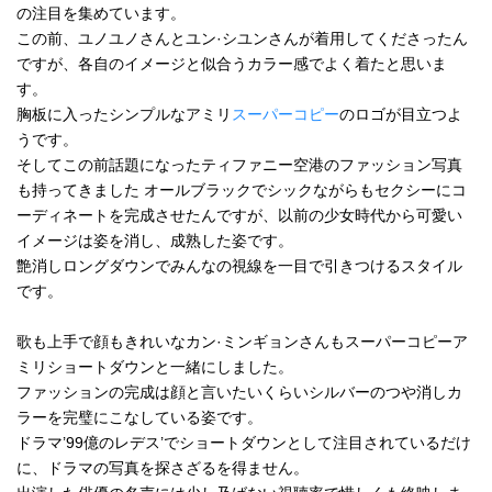
の注目を集めています。
この前、ユノユノさんとユン·シユンさんが着用してくださったん
ですが、各自のイメージと似合うカラー感でよく着たと思いま
す。
胸板に入ったシンプルなアミリ
スーパーコピー
のロゴが目立つよ
うです。
そしてこの前話題になったティファニー空港のファッション写真
も持ってきました オールブラックでシックながらもセクシーにコ
ーディネートを完成させたんですが、以前の少女時代から可愛い
イメージは姿を消し、成熟した姿です。
艶消しロングダウンでみんなの視線を一目で引きつけるスタイル
です。
歌も上手で顔もきれいなカン·ミンギョンさんもスーパーコピーア
ミリショートダウンと一緒にしました。
ファッションの完成は顔と言いたいくらいシルバーのつや消しカ
ラーを完璧にこなしている姿です。
ドラマ’99億のレデス’でショートダウンとして注目されているだけ
に、ドラマの写真を探さざるを得ません。