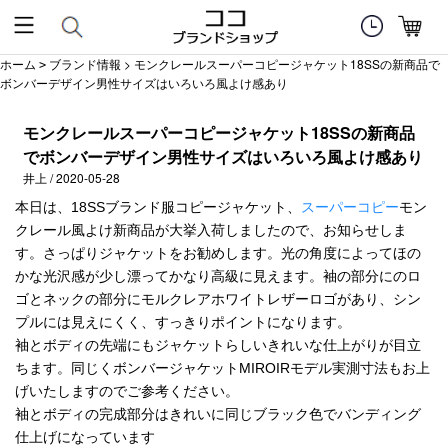
ホーム
ブランド情報
> モンクレールスーパーコピージャケット18SSの新商品で
>
ボンバーデザイン男性サイズはいろいろ風よけ感あり
モンクレールスーパーコピージャケット18SSの新商品
でボンバーデザイン男性サイズはいろいろ風よけ感あり
井上 / 2020-05-28
本日は、18SSブランド服コピージャケット、
スーパーコピー
モン
クレール風よけ新商品が大挙入荷しましたので、お知らせしま
す。さっぱりジャケットをお勧めします。光の角度によってほの
かな光沢感が少し漂ってかなり高級に見えます。袖の部分にのロ
ゴとネックの部分にモルクレアホワイトレザーロゴがあり、シン
プルには見えにくく、すっきりポイントになります。
袖とボディの先端にもジャケットらしいきれいな仕上がりが目立
ちます。同じくボンバージャケットMIROIRモデル実測寸法もお上
げいたしますのでご参考ください。
袖とボディの完成部分はきれいに同じブラック色でバンディング
仕上げになっています