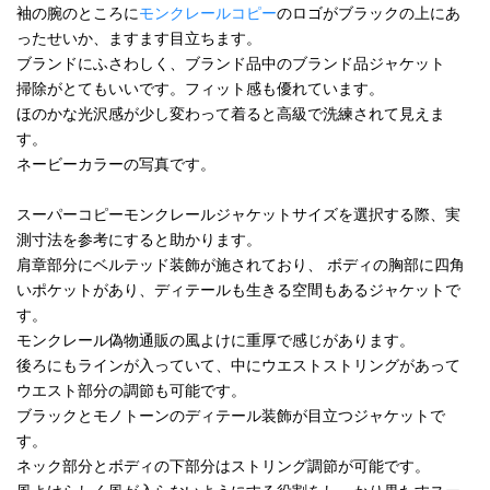
袖の腕のところに
モンクレールコピー
のロゴがブラックの上にあ
ったせいか、ますます目立ちます。
ブランドにふさわしく、ブランド品中のブランド品ジャケット
掃除がとてもいいです。フィット感も優れています。
ほのかな光沢感が少し変わって着ると高級で洗練されて見えま
す。
ネービーカラーの写真です。
スーパーコピーモンクレールジャケットサイズを選択する際、実
測寸法を参考にすると助かります。
肩章部分にベルテッド装飾が施されており、 ボディの胸部に四角
いポケットがあり、ディテールも生きる空間もあるジャケットで
す。
モンクレール偽物通販の風よけに重厚で感じがあります。
後ろにもラインが入っていて、中にウエストストリングがあって
ウエスト部分の調節も可能です。
ブラックとモノトーンのディテール装飾が目立つジャケットで
す。
ネック部分とボディの下部分はストリング調節が可能です。