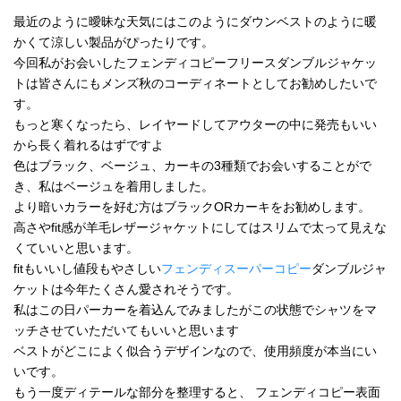
最近のように曖昧な天気にはこのようにダウンベストのように暖
かくて涼しい製品がぴったりです。
今回私がお会いしたフェンディコピーフリースダンブルジャケッ
トは皆さんにもメンズ秋のコーディネートとしてお勧めしたいで
す。
もっと寒くなったら、レイヤードしてアウターの中に発売もいい
から長く着れるはずですよ
色はブラック、ベージュ、カーキの3種類でお会いすることがで
き、私はベージュを着用しました。
より暗いカラーを好む方はブラックORカーキをお勧めします。
高さやfit感が羊毛レザージャケットにしてはスリムで太って見えな
くていいと思います。
fitもいいし値段もやさしい
フェンディスーパーコピー
ダンブルジャ
ケットは今年たくさん愛されそうです。
私はこの日パーカーを着込んでみましたがこの状態でシャツをマ
ッチさせていただいてもいいと思います
ベストがどこによく似合うデザインなので、使用頻度が本当にい
いです。
もう一度ディテールな部分を整理すると、 フェンディコピー表面