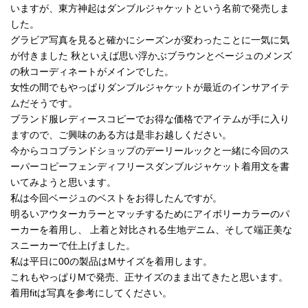
いますが、東方神起はダンブルジャケットという名前で発売しま
した。
グラビア写真を見ると確かにシーズンが変わったことに一気に気
が付きました 秋といえば思い浮かぶブラウンとベージュのメンズ
の秋コーディネートがメインでした。
女性の間でもやっぱりダンブルジャケットが最近のインサアイテ
ムだそうです。
ブランド服レディースコピーでお得な価格でアイテムが手に入り
ますので、ご興味のある方は是非お越しください。
今からココブランドショップのデーリールックと一緒に今回のス
ーパーコピーフェンディフリースダンブルジャケット着用文を書
いてみようと思います。
私は今回ベージュのベストをお得したんですが。
明るいアウターカラーとマッチするためにアイボリーカラーのパ
ーカーを着用し、 上着と対比される生地デニム、そして端正美な
スニーカーで仕上げました。
私は平日に00の製品はMサイズを着用します。
これもやっぱりMで発売、正サイズのまま出てきたと思います。
着用fitは写真を参考にしてください。