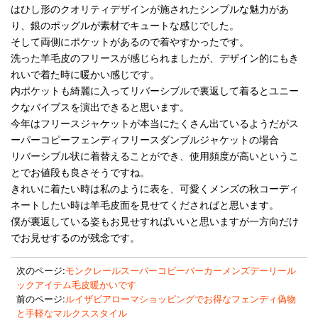
はひし形のクオリティデザインが施されたシンプルな魅力があ
り、銀のポッグルが素材でキュートな感じでした。
そして両側にポケットがあるので着やすかったです。
洗った羊毛皮のフリースが感じられましたが、デザイン的にもき
れいで着た時に暖かい感じです。
内ポケットも綺麗に入ってリバーシブルで裏返して着るとユニー
クなバイブスを演出できると思います。
今年はフリースジャケットが本当にたくさん出ているようだがス
ーパーコピーフェンディフリースダンブルジャケットの場合
リバーシブル状に着替えることができ、使用頻度が高いというこ
とでお値段も良さそうですね。
きれいに着たい時は私のように表を、可愛くメンズの秋コーディ
ネートしたい時は羊毛皮面を見せてくださればと思います。
僕が裏返している姿もお見せすればいいと思いますが一方向だけ
でお見せするのが残念です。
次のページ:
モンクレールスーパーコピーパーカーメンズデーリール
ックアイテム毛皮暖かいです
前のページ:
ルイザビアローマショッピングでお得なフェンディ偽物
と手軽なマルクススタイル