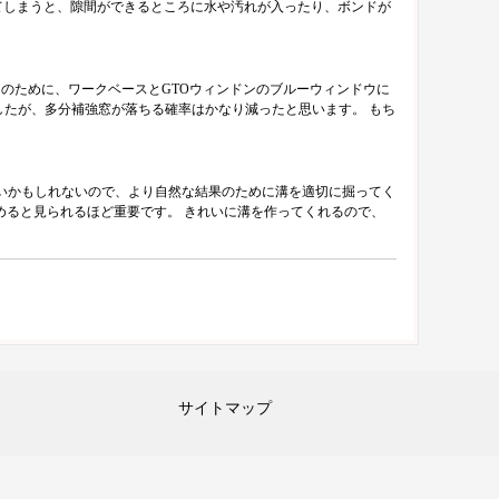
てしまうと、隙間ができるところに水や汚れが入ったり、ボンドが
ウのために、ワークベースとGTOウィンドンのブルーウィンドウに
したが、多分補強窓が落ちる確率はかなり減ったと思います。 もち
ないかもしれないので、より自然な結果のために溝を適切に掘ってく
めると見られるほど重要です。 きれいに溝を作ってくれるので、
サイトマップ