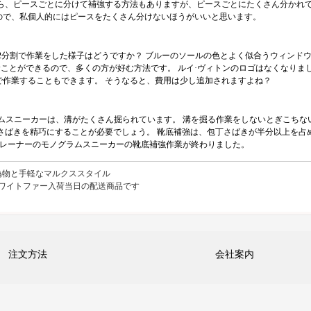
がら、ピースごとに分けて補強する方法もありますが、ピースごとにたくさん分かれ
ので、私個人的にはピースをたくさん分けないほうがいいと思います。
2分割で作業をした様子はどうですか？ ブルーのソールの色とよく似合うウィンド
むことができるので、多くの方が好む方法です。 ルイ·ヴィトンのロゴはなくなりま
作業することもできます。 そうなると、費用は少し追加されますよね？
ムスニーカーは、溝がたくさん掘られています。 溝を掘る作業をしないとぎこち
さばきを精巧にすることが必要でしょう。 靴底補強は、包丁さばきが半分以上を占
トレーナーのモノグラムスニーカーの靴底補強作業が終わりました。
偽物と手軽なマルクススタイル
ホワイトファー入荷当日の配送商品です
注文方法
会社案内