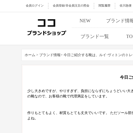
会員ログイン
会員登録/非会員注文の照会
閲覧履歴
佐川急便
NEW
ブランド情
ブランド一覧
TO
ホーム >
ブランド情報>
今日ご紹介する靴は、ルイ·ヴィトンのト
今日ご
少し大きめですが、やりすぎず、負担にならずにちょうどいい大き
の靴なので、お客様の靴で代理満足をしています。
作りもとてもよく、材質もとても丈夫でいいです。 ただソール部
よね。