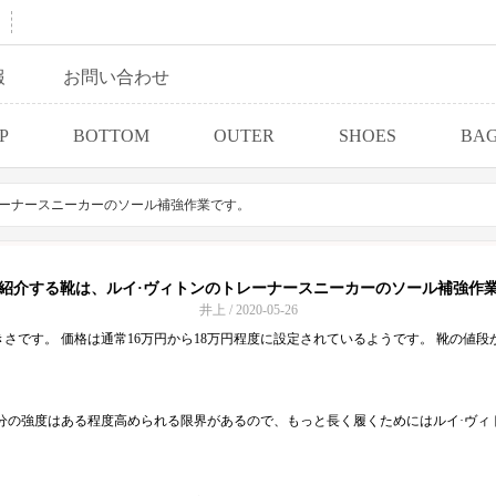
報
お問い合わせ
P
BOTTOM
OUTER
SHOES
BA
レーナースニーカーのソール補強作業です。
紹介する靴は、ルイ·ヴィトンのトレーナースニーカーのソール補強作
井上 / 2020-05-26
さです。 価格は通常16万円から18万円程度に設定されているようです。 靴の値
分の強度はある程度高められる限界があるので、もっと長く履くためにはルイ·ヴィ