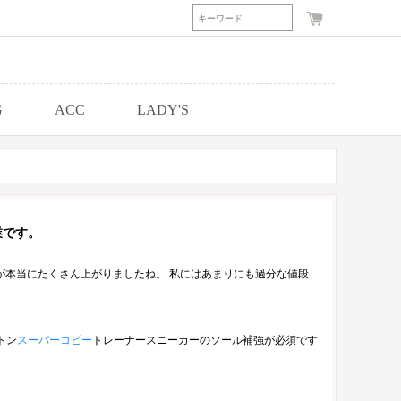
G
ACC
LADY'S
業です。
段が本当にたくさん上がりましたね。 私にはあまりにも過分な値段
トン
スーパーコピー
トレーナースニーカーのソール補強が必須です