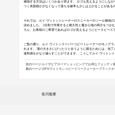
補強する方法はいくつかあり得ます。 ロゴも見えるようにしな
つく表面積が少なくなって落ちる確率も少しは上がることがある
それでは、ルイ·ヴィトントレーナーのスニーカーのソール補強の
決めました。 2分割で作業すると耐久性と履き心地の両方をつか
ろん、お客様のご希望であればロゴが見えるようにピースピースで
ご覧の通り、ルイ·ヴィトンスーパーコピートレーナーのモノグラ
れます。 溝の大きさにぴったりと合うように掘るためには、包丁
違和感をかなり減らすことができます。 こうしてルイ·ヴィトン
次のページ:
ルイザビアローマショッピングでお得なフェンディ
前のページ:
20FWヴェトモンコピースリークォーターブラック
佐川急便