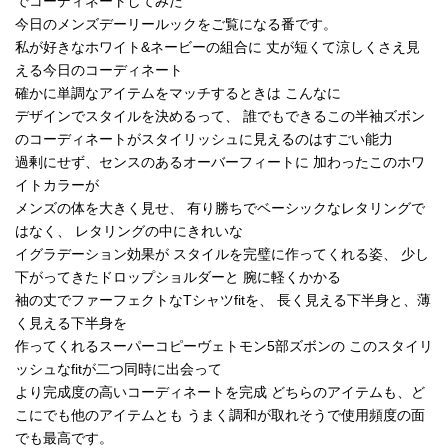
でコーディネートしてみた
今日のメンズデーリールックをご覧になる番です。
私が好きなホワイト&ネービーの組合に 丈が短くて涼しくさえ見
える今日のコーディネート
確かに単調なアイテムをマッチするときは こんなに
デザインでスタイルを決めるって、 誰でもできるこの半袖ズボン
のコーディネートがスタイリッシュに見えるのはすごい能力
過剰にせず、センスのあるオーバーフィートに 加わったこのホワ
イトカラーが
メンズの体を大きく見せ、 有り勝ちでベーシックなレタリングで
はなく、 レタリングの中にきれいな
イグラデーション効果が スタイルを完璧に作ってくれる姿、 少し
下がってきたドロップショルダーと 腕に軽くかかる
袖の丈でファーフェクトなTシャツfitを、 長く見える下半身と、薄
く見える下半身を
作ってくれるスーパーコピーヴェトモン5部ズボンの このスタイリ
ッシュなfitが二つ同時に出会って
より完成度の高いコーディネートを完成 どちらのアイテムも、ど
こにでも他のアイテムとも うまく調和が取れそうで使用頻度の面
でも最高です。