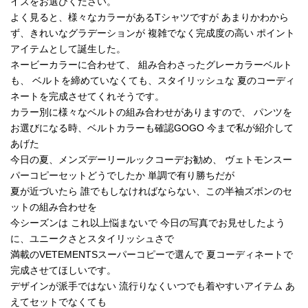
イズをお選びください。
よく見ると、様々なカラーがあるTシャツですが あまりかわから
ず、きれいなグラデーションが 複雑でなく完成度の高い ポイント
アイテムとして誕生した。
ネービーカラーに合わせて、 組み合わさったグレーカラーベルト
も、 ベルトを締めていなくても、スタイリッシュな 夏のコーディ
ネートを完成させてくれそうです。
カラー別に様々なベルトの組み合わせがありますので、 パンツを
お選びになる時、ベルトカラーも確認GOGO 今まで私が紹介して
あげた
今日の夏、メンズデーリールックコーデお勧め、 ヴェトモンスー
パーコピーセットどうでしたか 単調で有り勝ちだが
夏が近づいたら 誰でもしなければならない、この半袖ズボンのセ
ットの組み合わせを
今シーズンは これ以上悩まないで 今日の写真でお見せしたよう
に、ユニークさとスタイリッシュさで
満載のVETEMENTSスーパーコピーで選んで 夏コーディネートで
完成させてほしいです。
デザインが派手ではない 流行りなくいつでも着やすいアイテム あ
えてセットでなくても