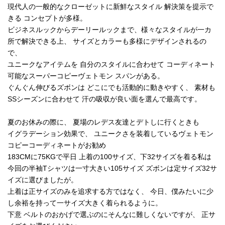
現代人の一般的なクローゼットに新鮮なスタイル 解決策を提示で
きる コンセプトが多様。
ビジネスルックからデーリールックまで、様々なスタイルが一カ
所で解決できる上、 サイズとカラーも多様にデザインされるの
で、
ユニークなアイテムを 自分のスタイルに合わせて コーディネート
可能なスーパーコピーヴェトモン スパンがある。
ぐんぐん伸びるズボンは どこにでも活動的に動きやすく、 素材も
SSシーズンに合わせて 汗の吸収が良い面を選んで最高です。
夏のお休みの際に、 夏場のレデス友達とデトしに行くときも
イグラデーション効果で、 ユニークさを装着しているヴェトモン
コピーコーディネートがお勧め
183CMに75KGで平日 上着の100サイズ、下32サイズを着る私は
今回の半袖Tシャツは一寸大きい105サイズ ズボンは定サイズ32サ
イズに選びましたが。
上着は正サイズのみを追求する方ではなく、 今日、僕みたいに少
し余裕を持って一サイズ大きく着られるように。
下意 ベルトのおかげで選ぶのにそんなに難しくないですが、 正サ