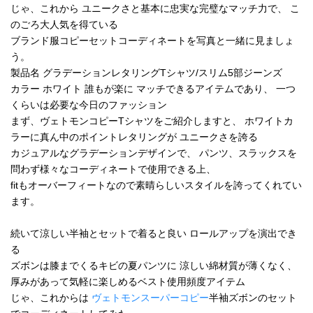
じゃ、これから ユニークさと基本に忠実な完璧なマッチ力で、 こ
のごろ大人気を得ている
ブランド服コピーセットコーディネートを写真と一緒に見ましょ
う。
製品名 グラデーションレタリングTシャツ/スリム5部ジーンズ
カラー ホワイト 誰もが楽に マッチできるアイテムであり、 一つ
くらいは必要な今日のファッション
まず、ヴェトモンコピーTシャツをご紹介しますと、 ホワイトカ
ラーに真ん中のポイントレタリングが ユニークさを誇る
カジュアルなグラデーションデザインで、 パンツ、スラックスを
問わず様々なコーディネートで使用できる上、
fitもオーバーフィートなので素晴らしいスタイルを誇ってくれてい
ます。
続いて涼しい半袖とセットで着ると良い ロールアップを演出でき
る
ズボンは膝までくるキビの夏パンツに 涼しい綿材質が薄くなく、
厚みがあって気軽に楽しめるベスト使用頻度アイテム
じゃ、これからは
ヴェトモンスーパーコピー
半袖ズボンのセット