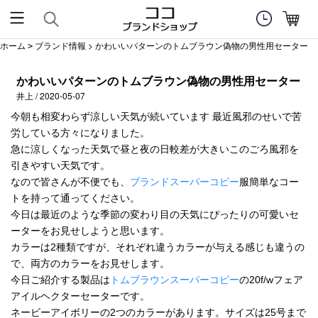
ホーム
ブランド情報
> かわいいパターンのトムブラウン偽物の男性用セーター
>
かわいいパターンのトムブラウン偽物の男性用セーター
井上 / 2020-05-07
今朝も相変わらず涼しい天気が続いています 最近風邪のせいで苦
労している方々になりました。
急に涼しくなった天気で昼と夜の日較差が大きいこのごろ風邪を
引きやすい天気です。
なので皆さんが不便でも、
ブランドスーパーコピー
服簡単なコー
トを持って通ってください。
今日は最近のような季節の変わり目の天気にぴったりの可愛いセ
ーターをお見せしようと思います。
カラーは2種類ですが、それぞれ違うカラーが与える感じも違うの
で、両方のカラーをお見せします。
今日ご紹介する製品は
トムブラウンスーパーコピー
の20f/wフェア
アイルヘクターセーターです。
ネービーアイボリーの2つのカラーがあります。サイズは25号まで