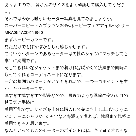
ありますので、 皆さんのサイズをよく確認して購入してくださ
い。
それでは今から暖かいセーター写真を見てみましょうか。
スーパーコピートムブラウン20f/wネービーフェアアイルヘクター
MKA054A00278960
まずネービーカラーです。
見ただけでもぽかぽかとした感じがします。
こういうパターンのあるセーターは男性のシャツにマッチしても
本当に綺麗です。
そしてきれいなジャケットまで着ければ暖かくて洗練まで同時に
取ってくれるコーディネートになります。
一定の規則のパターンがとてもきれいで、一つ一つポイントを生
かしたセーターです。
厚すぎず薄すぎずの製品なので、最近のような季節の変わり目の
秋天気に手軽に
着用可能です。サイズを十分に購入して先にも申し上げたように
インナーにシャツやTシャツなどを添えて着れば、韓服まで気軽に
着用できると思います。
なんといってもこのセーターのポイントはね、キィヨミ犬じゃな