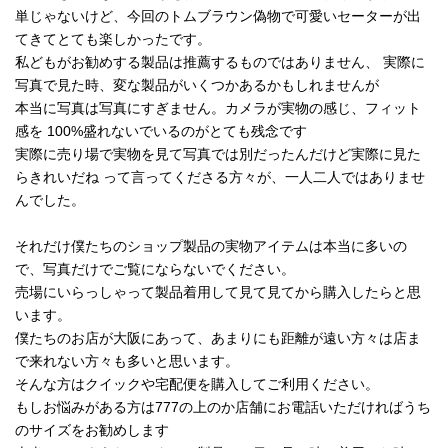
単じゃないけど、今回のトムブラウン偽物で可愛いセーターが出
てきてとても楽しかったです。
私どもがお勧めする製品は推薦するものではありません、 実際に
写真で見た時、変な製品がいくつかあるかもしれませんが
本当に写真は写真にすぎません。カメラが実物の感じ、フィット
感を 100%盛れないでいるのがとても残念です
実際に売り場で実物を見て写真では別だったんだけど実際に見た
らきれいだね って言ってくださる方々が、一人二人ではありませ
んでした。
それだけ僕たちのショップ製品の実物アイテムは本当に多いの
で、写真だけでご覧にならないでください。
売場にいらっしゃって製品着用して見て見てから購入したらと思
います。
僕たちのお店が大阪にあって、あまりにも距離が遠い方々は店ま
で来れない方々も多いと思います。
そんな方はクイックや宅配便を購入してご利用ください。
もしお悩みがある方は777の上のか店舗にお電話いただければうち
のサイズをお勧めします