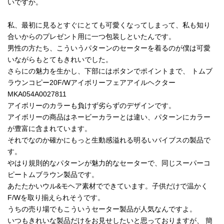
いですか。
私、最初に見るとすぐにとても可愛くなってしまって、私も知り
合いからのプレゼント用に一つ包装しといたんです。
男性の方たち、こういうパターンのセーターを着るのが僕は可愛
いながらもとてもきれいでした。
さらにの魅力を生かし、下部にはボタンでポイントまで、 トムブ
ラウンコピー20F/Wアイボリーフェアアイルヘクター
MKA054A0027811
アイボリーのカラーも負けず劣らずのデザインです。
アイボリーの商品はネービーカラーとは違い、パターンにカラー
が豊富に含まれています。
それでなのか確かにもっと生動感溢れる明るいバイブスの製品で
す。
やはり規則的なパターンが魅力的なセーターで、同じスーパーコ
ピートムブラウン製品です。
あたたかいウル&モヘア素材でできています。子供だけで温かく
F/Wを取り揃えられそうです。
うちの売り場でもこういうセーター製品が人気なんですよ。
いつもきれいな製品だけをお見せしたいと思っておりますが、 簡