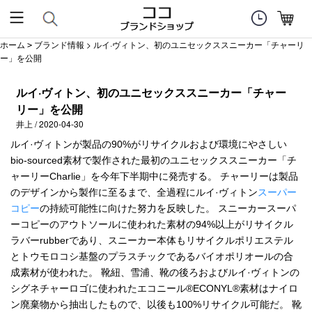
ホーム
ブランド情報
> ルイ·ヴィトン、初のユニセックススニーカー「チャーリ
>
ー」を公開
ルイ·ヴィトン、初のユニセックススニーカー「チャー
リー」を公開
井上 / 2020-04-30
ルイ·ヴィトンが製品の90%がリサイクルおよび環境にやさしい
bio-sourced素材で製作された最初のユニセックススニーカー「チ
ャーリーCharlie」を今年下半期中に発売する。 チャーリーは製品
のデザインから製作に至るまで、全過程にルイ·ヴィトン
スーパー
コピー
の持続可能性に向けた努力を反映した。 スニーカースーパ
ーコピーのアウトソールに使われた素材の94%以上がリサイクル
ラバーrubberであり、スニーカー本体もリサイクルポリエステル
とトウモロコシ基盤のプラスチックであるバイオポリオールの合
成素材が使われた。 靴紐、雪浦、靴の後ろおよびルイ·ヴィトンの
シグネチャーロゴに使われたエコニール®ECONYL®素材はナイロ
ン廃棄物から抽出したもので、以後も100%リサイクル可能だ。 靴