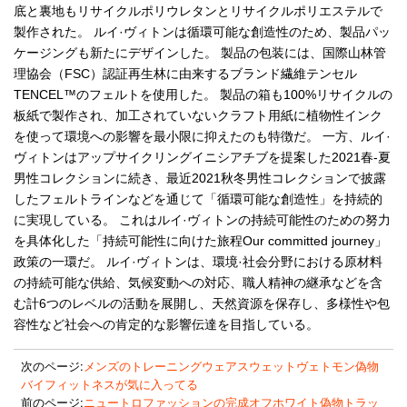
底と裏地もリサイクルポリウレタンとリサイクルポリエステルで
製作された。 ルイ·ヴィトンは循環可能な創造性のため、製品パッ
ケージングも新たにデザインした。 製品の包装には、国際山林管
理協会（FSC）認証再生林に由来するブランド繊維テンセル
TENCEL™のフェルトを使用した。 製品の箱も100%リサイクルの
板紙で製作され、加工されていないクラフト用紙に植物性インク
を使って環境への影響を最小限に抑えたのも特徴だ。 一方、ルイ·
ヴィトンはアップサイクリングイニシアチブを提案した2021春-夏
男性コレクションに続き、最近2021秋冬男性コレクションで披露
したフェルトラインなどを通じて「循環可能な創造性」を持続的
に実現している。 これはルイ·ヴィトンの持続可能性のための努力
を具体化した「持続可能性に向けた旅程Our committed journey」
政策の一環だ。 ルイ·ヴィトンは、環境·社会分野における原材料
の持続可能な供給、気候変動への対応、職人精神の継承などを含
む計6つのレベルの活動を展開し、天然資源を保存し、多様性や包
容性など社会への肯定的な影響伝達を目指している。
次のページ:
メンズのトレーニングウェアスウェットヴェトモン偽物
バイフィットネスが気に入ってる
前のページ:
ニュートロファッションの完成オフホワイト偽物トラッ