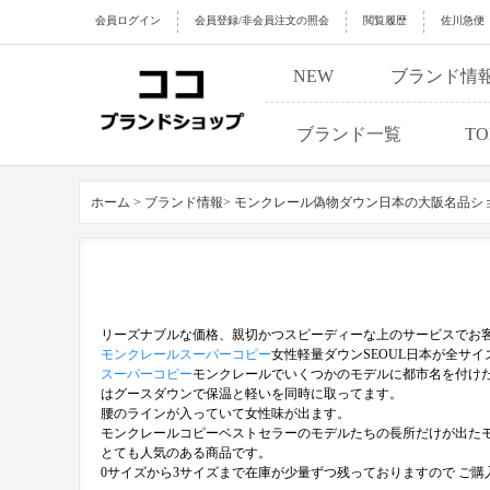
会員ログイン
会員登録/非会員注文の照会
閲覧履歴
佐川急便
NEW
ブランド情
ブランド一覧
TO
ホーム >
ブランド情報>
モンクレール偽物ダウン日本の大阪名品シ
リーズナブルな価格、親切かつスピーディーな上のサービスでお
モンクレールスーパーコピー
女性軽量ダウンSEOUL日本が全サ
スーパーコピー
モンクレールでいくつかのモデルに都市名を付けた
はグースダウンで保温と軽いを同時に取ってます。
腰のラインが入っていて女性味が出ます。
モンクレールコピーベストセラーのモデルたちの長所だけが出た
とても人気のある商品です。
0サイズから3サイズまで在庫が少量ずつ残っておりますので ご