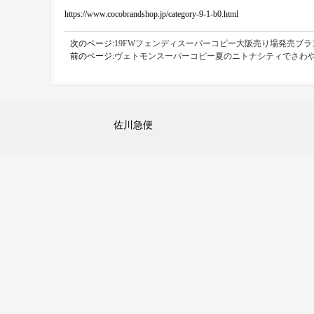
https://www.cocobrandshop.jp/category-9-1-b0.html
次のページ:
19FWフェンディスーパーコピー大阪売り場発売ブ
前のページ:
ヴェトモンスーパーコピー夏のニトナシティでさわ
佐川急便