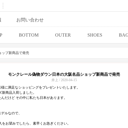
報
お問い合わせ
P
BOTTOM
OUTER
SHOES
BA
ョップ新商品で発売
モンクレール偽物ダウン日本の大阪名品ショップ新商品で発売
井上 / 2020-04-15
客様に満足なショッピングをプレゼントいたします。
イズ新商品入荷しました。
んだけど その中に私たち日本があります。
モデルなので、
購入をお望みでしたら、素早くお急ぎください。